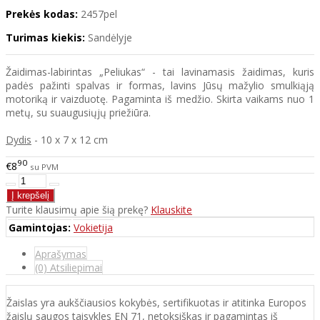
Prekės kodas:
2457pel
Turimas kiekis:
Sandėlyje
Žaidimas-labirintas „Peliukas“ - tai lavinamasis žaidimas, kuris
padės pažinti spalvas ir formas, lavins Jūsų mažylio smulkiąją
motoriką ir vaizduotę. Pagaminta iš medžio. Skirta vaikams nuo 1
metų, su suaugusiųjų priežiūra.
Dydis
- 10 x 7 x 12 cm
90
€8
su PVM
Turite klausimų apie šią prekę?
Klauskite
Gamintojas:
Vokietija
Aprašymas
(0) Atsiliepimai
Žaislas yra aukščiausios kokybės, sertifikuotas ir atitinka Europos
žaislų saugos taisykles EN 71, netoksiškas ir pagamintas iš