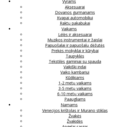
Vyrams
Aksesuarai
Dovanos gurmanams
Kvapai automobiliui
Raktų pakabukai
Vaikams
Lėlės ir aksesuarai
Muzikos instrumentai ir žaislai
Papuošalai ir papuošalų dėžutės
Prekės mokyklai ir kūrybai
Taupyklės
Tekstilės gaminiai su spauda
Vaikiški indai
Vaiko kambariui
Kūdikiams
1-2 metų vaikams
3-5 metų vaikams
6-10 metų vaikams
Paaugliams
Namams
Venecijos krištolas ir Murano stiklas
Žvakės
Žvakidės
Angelai sargai