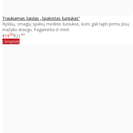
Traukiamas žaislas „Spalvotas šuniukas“
Ryškių, smagių spalvų medinis šuniukas, kuris gali tapti pirmu Jūsų
mažylio draugu. Pagaminta iš med..
90
90
€19
€21
Į krepšelį