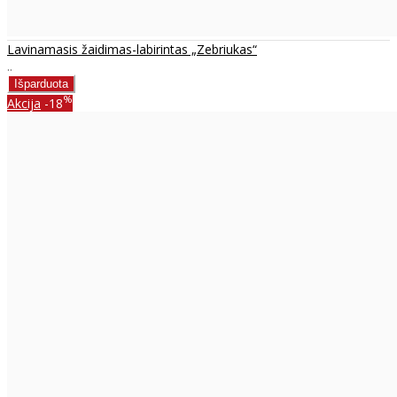
Lavinamasis žaidimas-labirintas „Zebriukas“
..
%
Akcija
-18