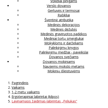
Vokeliai pinigams
Verslo dovanos
Gertuvės ir termosai
Rašikliai
Šventinė atributika
Medinės dekoracijos
Medinės dėžutės
Medinės graviruotos padėkos
Mediniai tortų smeigtukai
Mokykloms ir darželiams
Palinkėjimų knygos
Palinkėjimų medžiai - paveikslai
Dovanos svečiams
Dovanos mokiniams
Naujiems mokslo metams
Mokinių išleistuvėms
Pagrindinis
Vaikams
1-2 metų vaikams
Ergoterapiniai labirintai (kilpos)
Lavinamasis žaidimas-labirintas „Peliukas“