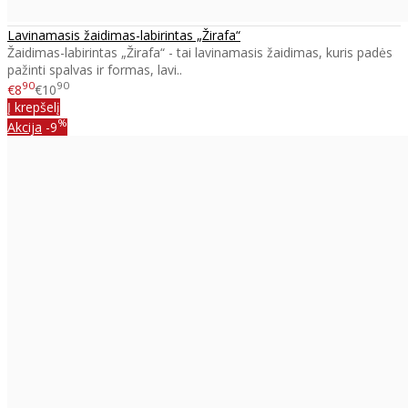
Lavinamasis žaidimas-labirintas „Žirafa“
Žaidimas-labirintas „Žirafa“ - tai lavinamasis žaidimas, kuris padės
pažinti spalvas ir formas, lavi..
90
90
€8
€10
Į krepšelį
%
Akcija
-9