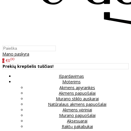
Mano paskyra
00
€0
0
Prekių krepšelis tuščias!
Išpardavimas
Moterims
Akmens apyrankės
Akmens papuošalai
Murano stiklo auskarai
Natūralaus akmens papuošalai
Akmens vėriniai
Murano papuošalai
Aksesuarai
Raktų pakabukai