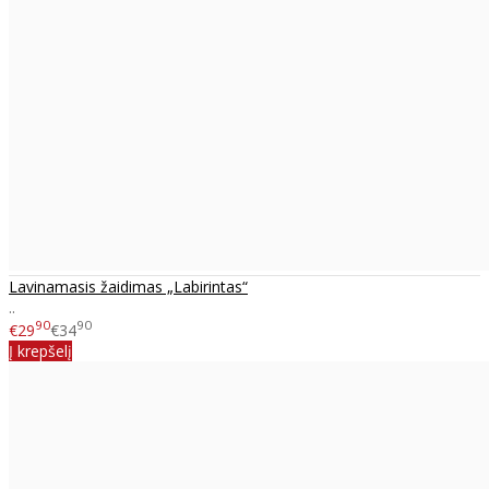
Lavinamasis žaidimas „Labirintas“
..
90
90
€29
€34
Į krepšelį