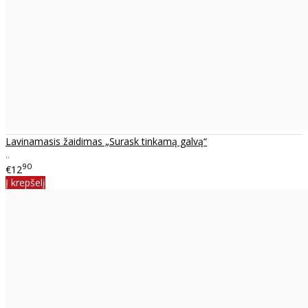
Lavinamasis žaidimas „Surask tinkamą galvą“
..
90
€12
Į krepšelį