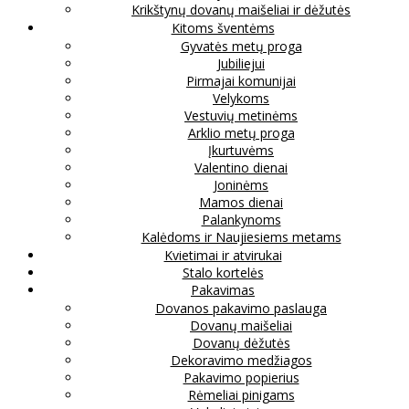
Krikštynų dovanų maišeliai ir dėžutės
Kitoms šventėms
Gyvatės metų proga
Jubiliejui
Pirmajai komunijai
Velykoms
Vestuvių metinėms
Arklio metų proga
Įkurtuvėms
Valentino dienai
Joninėms
Mamos dienai
Palankynoms
Kalėdoms ir Naujiesiems metams
Kvietimai ir atvirukai
Stalo kortelės
Pakavimas
Dovanos pakavimo paslauga
Dovanų maišeliai
Dovanų dėžutės
Dekoravimo medžiagos
Pakavimo popierius
Rėmeliai pinigams