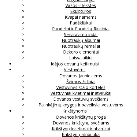
Vazos ir lėkštės
Skulptūros
Kvapai namams
Padėkliukai
Puodeliai ir Puodelių Rinkiniai
Serviravimo indai
Nuotraukų albumai
Nuotraukų rėmeliai
Dekoro elementai
Laisvalaikiui
Idėjos dovanų keitimuisi
Vestuvėms
Dovanos Jauniesiems
Šeimos židiniai
Vestuvinės stalo kortelės
Vestuviniai kvietimai ir atvirukai
Dovanos vestuvių svečiams
Palinkėjimų knygos ir paveikslai vestuvėms
Krikštynoms
Dovanos krikštynų proga
Dovanos krikštynų svečiams
Krikštynų kvietimai ir atvirukai
Krikštynų atributika