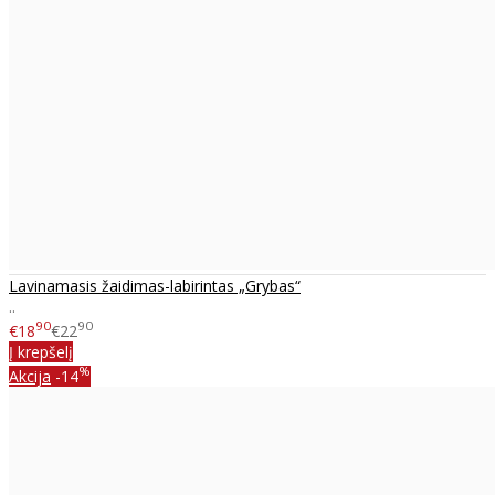
Lavinamasis žaidimas-labirintas „Grybas“
..
90
90
€18
€22
Į krepšelį
%
Akcija
-14