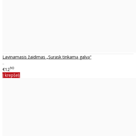
Lavinamasis žaidimas „Surask tinkamą galvą“
..
90
€12
Į krepšelį