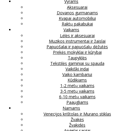
Vyrams
Aksesuarai
Dovanos gurmanams
Kvapai automobiliui
Raktų pakabukai
Vaikams
Lėlės ir aksesuarai
Muzikos instrumentai ir žaislai
Papuošalai ir papuošalų dėžutės
Prekės mokyklai ir kūrybai
Taupyklės
Tekstilės gaminiai su spauda
Vaikiški indai
Vaiko kambariui
Kūdikiams
1-2 metų vaikams
3-5 metų vaikams
6-10 metų vaikams
Paaugliams
Namams
Venecijos krištolas ir Murano stiklas
Žvakės
Žvakidės
Angelai sargai