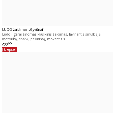
LUDO žaidimas „Gyvūnai“
Ludo - gerai žinomas klasikinis žaidimas, lavinantis smulkiąją
motoriką, spalvų pažinimą, mokantis s..
90
€22
Į krepšelį