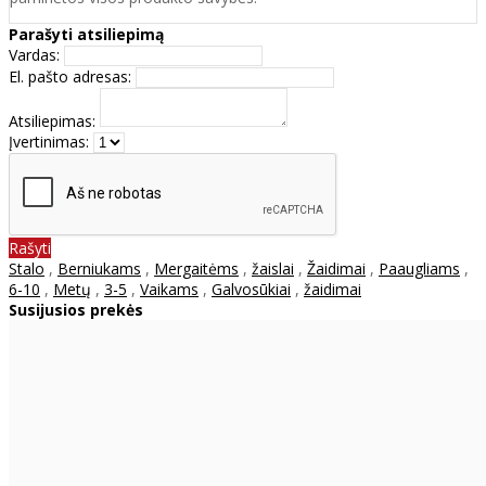
Parašyti atsiliepimą
Vardas:
El. pašto adresas:
Atsiliepimas:
Įvertinimas:
Rašyti
Stalo
,
Berniukams
,
Mergaitėms
,
žaislai
,
Žaidimai
,
Paaugliams
,
6-10
,
Metų
,
3-5
,
Vaikams
,
Galvosūkiai
,
žaidimai
Susijusios prekės