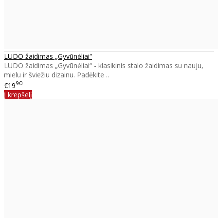
LUDO žaidimas „Gyvūnėliai“
LUDO žaidimas „Gyvūnėliai“ - klasikinis stalo žaidimas su nauju,
mielu ir šviežiu dizainu. Padėkite ..
90
€19
Į krepšelį