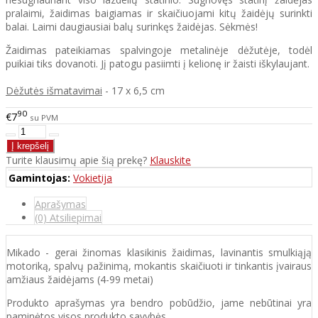
pralaimi, žaidimas baigiamas ir skaičiuojami kitų žaidėjų surinkti
balai. Laimi daugiausiai balų surinkęs žaidėjas. Sėkmės!
Žaidimas pateikiamas spalvingoje metalinėje dėžutėje, todėl
puikiai tiks dovanoti. Jį patogu pasiimti į kelionę ir žaisti iškylaujant.
Dėžutės išmatavimai
- 17 x 6,5 cm
90
€7
su PVM
Turite klausimų apie šią prekę?
Klauskite
Gamintojas:
Vokietija
Aprašymas
(0) Atsiliepimai
Mikado - gerai žinomas klasikinis žaidimas, lavinantis smulkiąją
motoriką, spalvų pažinimą, mokantis skaičiuoti ir tinkantis įvairaus
amžiaus žaidėjams (4-99 metai)
Produkto aprašymas yra bendro pobūdžio, jame nebūtinai yra
paminėtos visos produkto savybės.