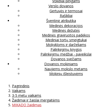
Vokeliai pinigams
Verslo dovanos
Gertuvės ir termosai
Rašikliai
Šventinė atributika
Medinės dekoracijos
Medinės dėžutės
Medinės graviruotos padėkos
Mediniai tortų smeigtukai
Mokykloms ir darželiams
Palinkėjimų knygos
Palinkėjimų medžiai - paveikslai
Dovanos svečiams
Dovanos mokiniams
Naujiems mokslo metams
Mokinių išleistuvėms
Pagrindinis
Vaikams
3-5 metų vaikams
Žaidimai ir žaislai mergaitėms
MIKADO žaidimas