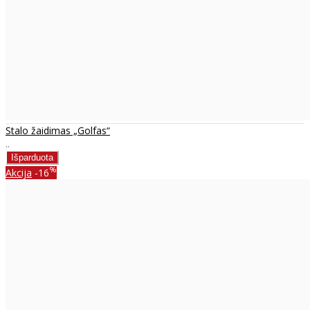
Stalo žaidimas „Golfas“
..
%
Akcija
-16