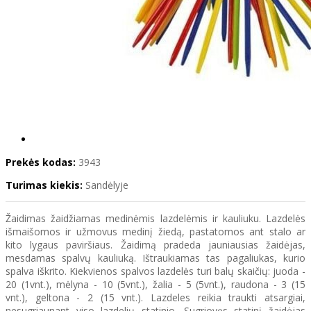
Prekės kodas:
3943
Turimas kiekis:
Sandėlyje
Žaidimas žaidžiamas medinėmis lazdelėmis ir kauliuku. Lazdelės
išmaišomos ir užmovus medinį žiedą, pastatomos ant stalo ar
kito lygaus paviršiaus. Žaidimą pradeda jauniausias žaidėjas,
mesdamas spalvų kauliuką. Ištraukiamas tas pagaliukas, kurio
spalva iškrito. Kiekvienos spalvos lazdelės turi balų skaičių: juoda -
20 (1vnt.), mėlyna - 10 (5vnt.), žalia - 5 (5vnt.), raudona - 3 (15
vnt.), geltona - 2 (15 vnt.). Lazdeles reikia traukti atsargiai,
nesugriaunant viso lazdelių statinio. Sugriovęs statinį žaidėjas