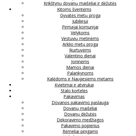
Krikštynų dovanų maišeliai ir dėžutės
Kitoms šventėms
Gyvatės metų proga
Jubiliejui
Pirmajai komunijai
Velykoms
Vestuvių metinėms
Arklio metų proga
Įkurtuvėms
Valentino dienai
Joninėms
Mamos dienai
Palankynoms
Kalėdoms ir Naujiesiems metams
Kvietimai ir atvirukai
Stalo kortelės
Pakavimas
Dovanos pakavimo paslauga
Dovanų maišeliai
Dovanų dėžutės
Dekoravimo medžiagos
Pakavimo popierius
Rėmeliai pinigams