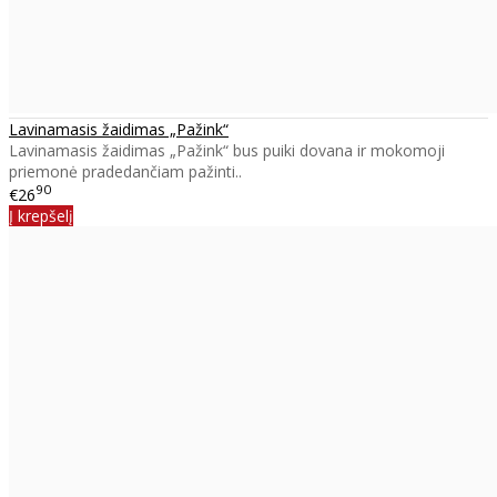
Lavinamasis žaidimas „Pažink“
Lavinamasis žaidimas „Pažink“ bus puiki dovana ir mokomoji
priemonė pradedančiam pažinti..
90
€26
Į krepšelį