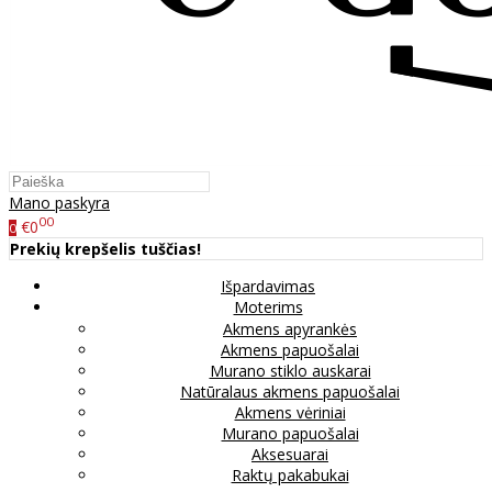
Mano paskyra
00
€0
0
Prekių krepšelis tuščias!
Išpardavimas
Moterims
Akmens apyrankės
Akmens papuošalai
Murano stiklo auskarai
Natūralaus akmens papuošalai
Akmens vėriniai
Murano papuošalai
Aksesuarai
Raktų pakabukai