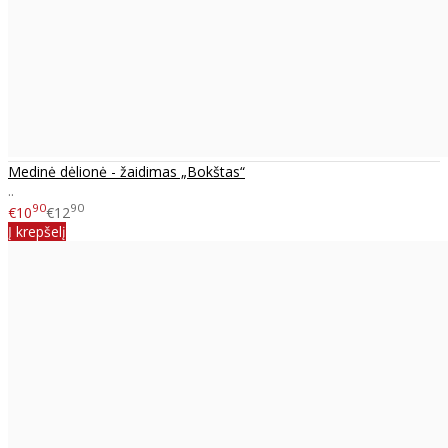
Medinė dėlionė - žaidimas „Bokštas“
..
90
90
€10
€12
Į krepšelį