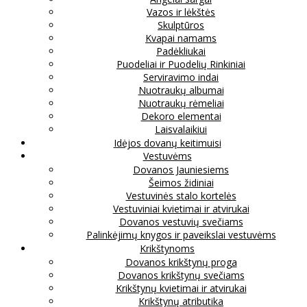
Vazos ir lėkštės
Skulptūros
Kvapai namams
Padėkliukai
Puodeliai ir Puodelių Rinkiniai
Serviravimo indai
Nuotraukų albumai
Nuotraukų rėmeliai
Dekoro elementai
Laisvalaikiui
Idėjos dovanų keitimuisi
Vestuvėms
Dovanos Jauniesiems
Šeimos židiniai
Vestuvinės stalo kortelės
Vestuviniai kvietimai ir atvirukai
Dovanos vestuvių svečiams
Palinkėjimų knygos ir paveikslai vestuvėms
Krikštynoms
Dovanos krikštynų proga
Dovanos krikštynų svečiams
Krikštynų kvietimai ir atvirukai
Krikštynų atributika