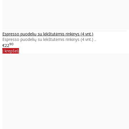
Espresso puodelių su lėkštutėmis rinkinys (4 vnt.)
Espresso puodelių su lėkštutėmis rinkinys (4 vnt.) ..
90
€22
Į krepšelį