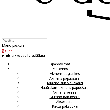
Mano paskyra
00
€0
0
Prekių krepšelis tuščias!
Išpardavimas
Moterims
Akmens apyrankės
Akmens papuošalai
Murano stiklo auskarai
Natūralaus akmens papuošalai
Akmens vėriniai
Murano papuošalai
Aksesuarai
Raktų pakabukai