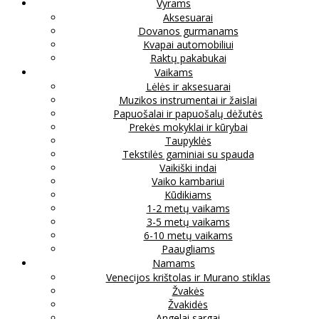
Vyrams
Aksesuarai
Dovanos gurmanams
Kvapai automobiliui
Raktų pakabukai
Vaikams
Lėlės ir aksesuarai
Muzikos instrumentai ir žaislai
Papuošalai ir papuošalų dėžutės
Prekės mokyklai ir kūrybai
Taupyklės
Tekstilės gaminiai su spauda
Vaikiški indai
Vaiko kambariui
Kūdikiams
1-2 metų vaikams
3-5 metų vaikams
6-10 metų vaikams
Paaugliams
Namams
Venecijos krištolas ir Murano stiklas
Žvakės
Žvakidės
Angelai sargai