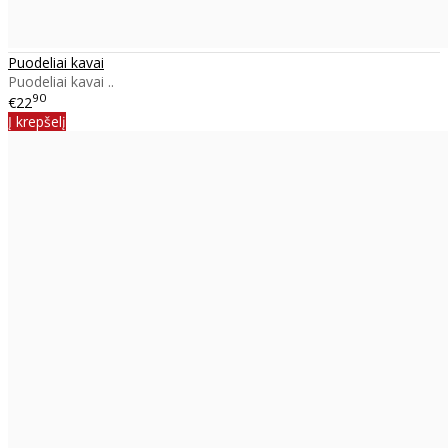
Puodeliai kavai
Puodeliai kavai ..
90
€22
Į krepšelį