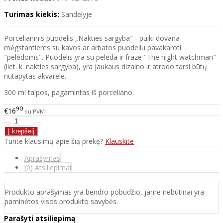
Turimas kiekis:
Sandėlyje
Porcelianinis puodelis „Nakties sargyba" - puiki dovana
mėgstantiems su kavos ar arbatos puodeliu pavakaroti
"pelėdoms". Puodelis yra su pelėda ir fraze "The night watchman"
(liet. k. nakties sargyba), yra jaukaus dizaino ir atrodo tarsi būtų
nutapytas akvarele.
300 ml talpos, pagamintas iš porceliano.
90
€16
su PVM
Turite klausimų apie šią prekę?
Klauskite
Aprašymas
(0) Atsiliepimai
Produkto aprašymas yra bendro pobūdžio, jame nebūtinai yra
paminėtos visos produkto savybės.
Parašyti atsiliepimą