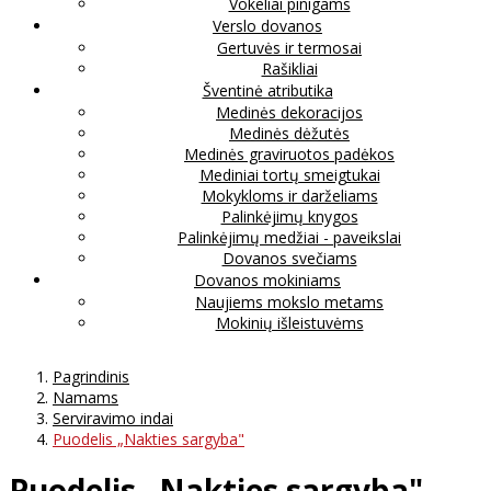
Vokeliai pinigams
Verslo dovanos
Gertuvės ir termosai
Rašikliai
Šventinė atributika
Medinės dekoracijos
Medinės dėžutės
Medinės graviruotos padėkos
Mediniai tortų smeigtukai
Mokykloms ir darželiams
Palinkėjimų knygos
Palinkėjimų medžiai - paveikslai
Dovanos svečiams
Dovanos mokiniams
Naujiems mokslo metams
Mokinių išleistuvėms
Pagrindinis
Namams
Serviravimo indai
Puodelis „Nakties sargyba"
Puodelis „Nakties sargyba"