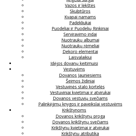
Vazos ir lėkštės
Skulptūros
Kvapai namams
Padėkliukai
Puodeliai ir Puodelių Rinkiniai
Serviravimo indai
Nuotraukų albumai
Nuotraukų rėmeliai
Dekoro elementai
Laisvalaikiui
Idėjos dovanų keitimuisi
Vestuvėms
Dovanos Jauniesiems
Šeimos židiniai
Vestuvinės stalo kortelės
Vestuviniai kvietimai ir atvirukai
Dovanos vestuvių svečiams
Palinkėjimų knygos ir paveikslai vestuvėms
Krikštynoms
Dovanos krikštynų proga
Dovanos krikštynų svečiams
Krikštynų kvietimai ir atvirukai
Krikštynų atributika