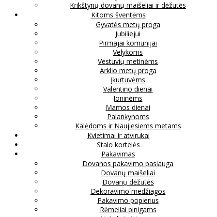
Krikštynų dovanų maišeliai ir dėžutės
Kitoms šventėms
Gyvatės metų proga
Jubiliejui
Pirmajai komunijai
Velykoms
Vestuvių metinėms
Arklio metų proga
Įkurtuvėms
Valentino dienai
Joninėms
Mamos dienai
Palankynoms
Kalėdoms ir Naujiesiems metams
Kvietimai ir atvirukai
Stalo kortelės
Pakavimas
Dovanos pakavimo paslauga
Dovanų maišeliai
Dovanų dėžutės
Dekoravimo medžiagos
Pakavimo popierius
Rėmeliai pinigams