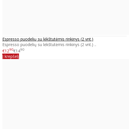
Espresso puodelių su lėkštutėmis rinkinys (2 vnt.)
Espresso puodelių su lėkštutėmis rinkinys (2 vnt.) ..
90
90
€12
€14
Į krepšelį