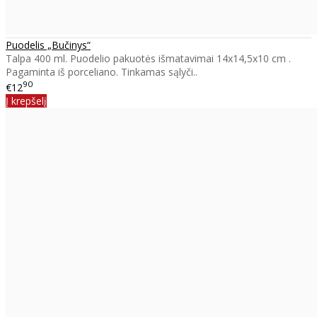
Puodelis „Bučinys“
Talpa 400 ml. Puodelio pakuotės išmatavimai 14x14,5x10 cm .
Pagaminta iš porceliano. Tinkamas sąlyči..
90
€12
Į krepšelį