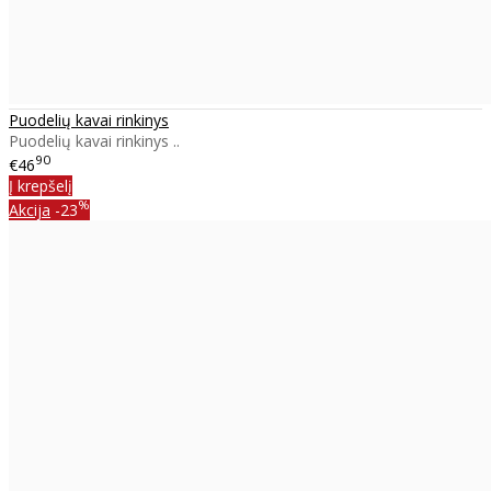
Puodelių kavai rinkinys
Puodelių kavai rinkinys ..
90
€46
Į krepšelį
%
Akcija
-23