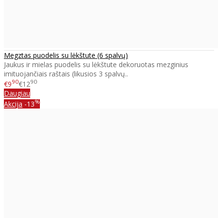
Megztas puodelis su lėkštute (6 spalvų)
Jaukus ir mielas puodelis su lėkštute dekoruotas mezginius
imituojančiais raštais (likusios 3 spalvų..
90
90
€9
€12
Daugiau
%
Akcija
-13