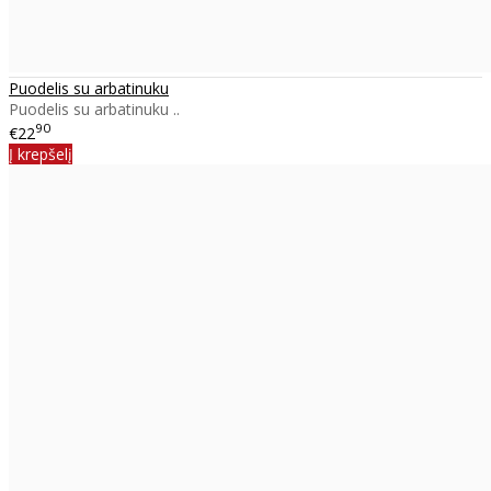
Puodelis su arbatinuku
Puodelis su arbatinuku ..
90
€22
Į krepšelį