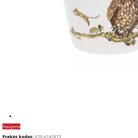
Naujiena
Prekės kodas:
670-6242873