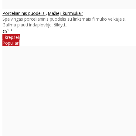
Porcelianinis puodelis „Mažieji kurmiukai“
Spalvingas porcelianinis puodelis su linksmais filmuko veikėjais.
Galima plauti indaplovėje, šildyti..
90
€5
Į krepšelį
Populiari