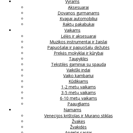
Vyrams
Aksesuarai
Dovanos gurmanams
Kvapai automobiliui
Raktų pakabukai
Vaikams
Lėlės ir aksesuarai
Muzikos instrumentai ir žaislai
Papuošalai ir papuošalų dėžutės
Prekės mokyklai ir kūrybai
Taupyklės
Tekstilės gaminiai su spauda
Vaikiški indai
Vaiko kambariui
Kūdikiams
1-2 metų vaikams
3-5 metų vaikams
6-10 metų vaikams
Paaugliams
Namams
Venecijos krištolas ir Murano stiklas
Žvakės
Žvakidės
Angelai sargai