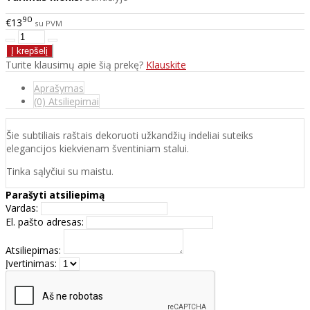
90
€13
su PVM
Turite klausimų apie šią prekę?
Klauskite
Aprašymas
(0) Atsiliepimai
Šie subtiliais raštais dekoruoti užkandžių indeliai suteiks
elegancijos kiekvienam šventiniam stalui.
Tinka sąlyčiui su maistu.
Parašyti atsiliepimą
Vardas:
El. pašto adresas:
Atsiliepimas:
Įvertinimas: