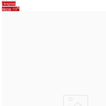
Į krepšelį
%
Akcija
-13