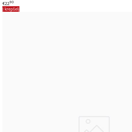
90
€22
Į krepšelį