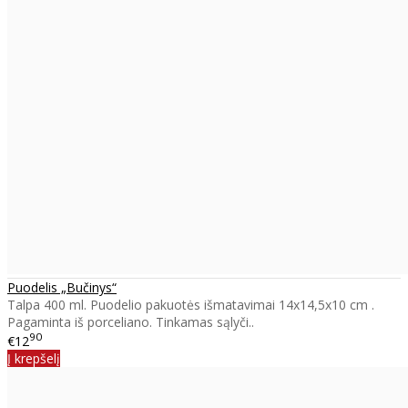
Puodelis „Bučinys“
Talpa 400 ml. Puodelio pakuotės išmatavimai 14x14,5x10 cm .
Pagaminta iš porceliano. Tinkamas sąlyči..
90
€12
Į krepšelį