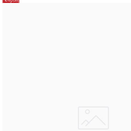
Į krepšelį