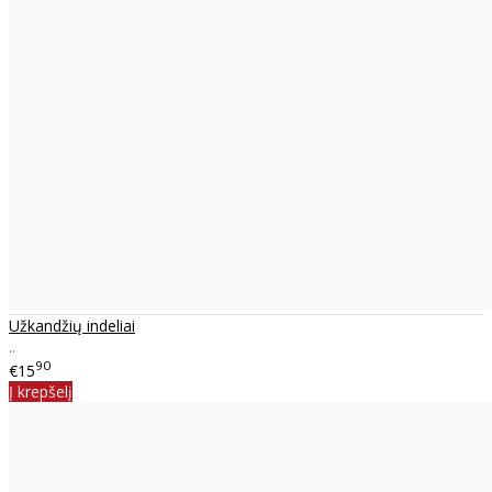
Užkandžių indeliai
..
90
€15
Į krepšelį