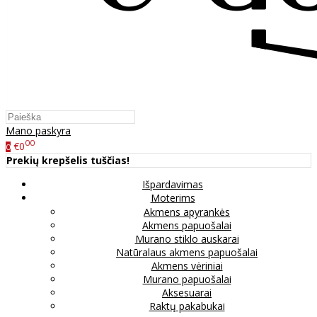
Mano paskyra
00
€0
0
Prekių krepšelis tuščias!
Išpardavimas
Moterims
Akmens apyrankės
Akmens papuošalai
Murano stiklo auskarai
Natūralaus akmens papuošalai
Akmens vėriniai
Murano papuošalai
Aksesuarai
Raktų pakabukai