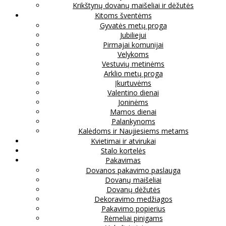
Krikštynų dovanų maišeliai ir dėžutės
Kitoms šventėms
Gyvatės metų proga
Jubiliejui
Pirmajai komunijai
Velykoms
Vestuvių metinėms
Arklio metų proga
Įkurtuvėms
Valentino dienai
Joninėms
Mamos dienai
Palankynoms
Kalėdoms ir Naujiesiems metams
Kvietimai ir atvirukai
Stalo kortelės
Pakavimas
Dovanos pakavimo paslauga
Dovanų maišeliai
Dovanų dėžutės
Dekoravimo medžiagos
Pakavimo popierius
Rėmeliai pinigams