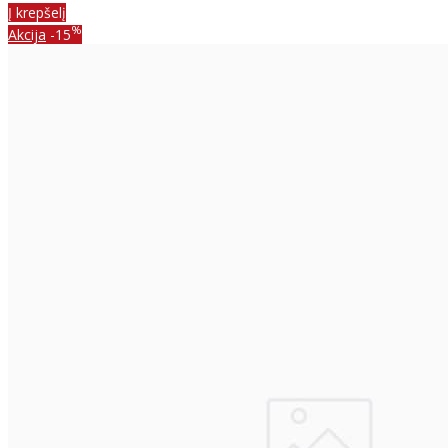
Į krepšelį
%
Akcija
-15