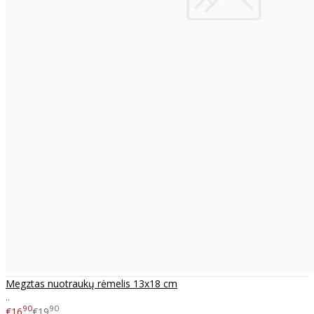
Megztas nuotraukų rėmelis 13x18 cm
..
90
90
€16
€19