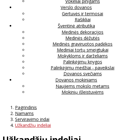
Vokeliai pinigams
Verslo dovanos
Gertuvės ir termosai
Rašikliai
Šventinė atributika
Medinės dekoracijos
Medinės dėžutės
Medinės graviruotos padėkos
Mediniai tortų smeigtukai
Mokykloms ir darželiams
Palinkėjimų knygos
Palinkėjimų medžiai - paveikslai
Dovanos svečiams
Dovanos mokiniams
Naujiems mokslo metams
Mokinių išleistuvėms
Pagrindinis
Namams
Serviravimo indai
Užkandžių indeliai
Užkandžių indeliai