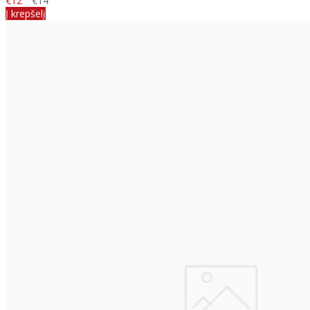
€12
€14
Į krepšelį