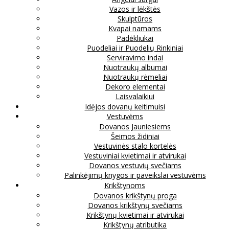
Vazos ir lėkštės
Skulptūros
Kvapai namams
Padėkliukai
Puodeliai ir Puodelių Rinkiniai
Serviravimo indai
Nuotraukų albumai
Nuotraukų rėmeliai
Dekoro elementai
Laisvalaikiui
Idėjos dovanų keitimuisi
Vestuvėms
Dovanos Jauniesiems
Šeimos židiniai
Vestuvinės stalo kortelės
Vestuviniai kvietimai ir atvirukai
Dovanos vestuvių svečiams
Palinkėjimų knygos ir paveikslai vestuvėms
Krikštynoms
Dovanos krikštynų proga
Dovanos krikštynų svečiams
Krikštynų kvietimai ir atvirukai
Krikštynų atributika