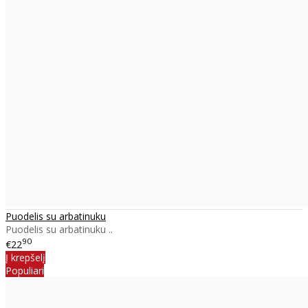
Puodelis su arbatinuku
Puodelis su arbatinuku ..
90
€22
Į krepšelį
Populiari