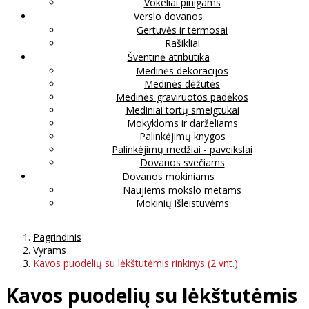
Vokeliai pinigams
Verslo dovanos
Gertuvės ir termosai
Rašikliai
Šventinė atributika
Medinės dekoracijos
Medinės dėžutės
Medinės graviruotos padėkos
Mediniai tortų smeigtukai
Mokykloms ir darželiams
Palinkėjimų knygos
Palinkėjimų medžiai - paveikslai
Dovanos svečiams
Dovanos mokiniams
Naujiems mokslo metams
Mokinių išleistuvėms
Pagrindinis
Vyrams
Kavos puodelių su lėkštutėmis rinkinys (2 vnt.)
Kavos puodelių su lėkštutėmis