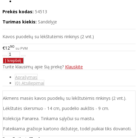
Prekės kodas:
54513
Turimas kiekis:
Sandėlyje
Kavos puodelių su lėkštutėmis rinkinys (2 vnt.)
90
€12
su PVM
Turite klausimų apie šią prekę?
Klauskite
Aprašymas
(0) Atsiliepimai
Akmens masės kavos puodelių su lėkštutėmis rinkinys (2 vnt.).
Lėkštutės skersmuo - 14 cm, puodelio aukštis - 9 cm.
Kolekcija Panarea. Tinkama sąlyčiui su maistu.
Pateikiama gražioje kartono dėžutėje, todėl puikiai tiks dovanoti.