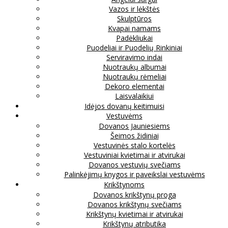
Vazos ir lėkštės
Skulptūros
Kvapai namams
Padėkliukai
Puodeliai ir Puodelių Rinkiniai
Serviravimo indai
Nuotraukų albumai
Nuotraukų rėmeliai
Dekoro elementai
Laisvalaikiui
Idėjos dovanų keitimuisi
Vestuvėms
Dovanos Jauniesiems
Šeimos židiniai
Vestuvinės stalo kortelės
Vestuviniai kvietimai ir atvirukai
Dovanos vestuvių svečiams
Palinkėjimų knygos ir paveikslai vestuvėms
Krikštynoms
Dovanos krikštynų proga
Dovanos krikštynų svečiams
Krikštynų kvietimai ir atvirukai
Krikštynų atributika