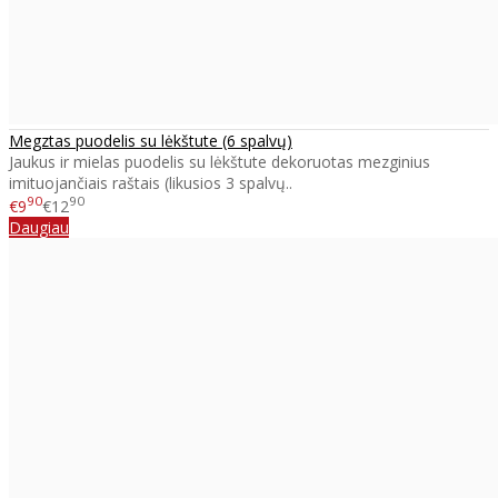
Megztas puodelis su lėkštute (6 spalvų)
Jaukus ir mielas puodelis su lėkštute dekoruotas mezginius
imituojančiais raštais (likusios 3 spalvų..
90
90
€9
€12
Daugiau