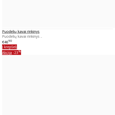
Puodelių kavai rinkinys
Puodelių kavai rinkinys ..
90
€46
Į krepšelį
%
Akcija
-23