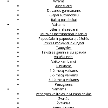
Vyrams
Aksesuarai
Dovanos gurmanams
Kvapai automobiliui
Raktų pakabukai
Vaikams
Lėlės ir aksesuarai
Muzikos instrumentai ir žaislai
Papuošalai ir papuošalų dėžutės
Prekės mokyklai ir kūrybai
Taupyklės
Tekstilės gaminiai su spauda
Vaikiški indai
Vaiko kambariui
Kūdikiams
1-2 metų vaikams
3-5 metų vaikams
6-10 metų vaikams
Paaugliams
Namams
Venecijos krištolas ir Murano stiklas
Žvakės
Žvakidės
Angelai sargai