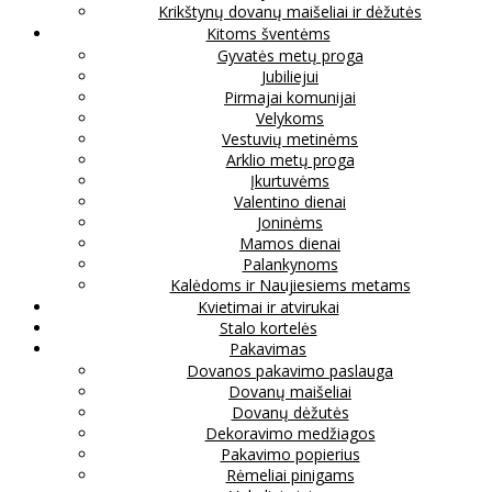
Krikštynų dovanų maišeliai ir dėžutės
Kitoms šventėms
Gyvatės metų proga
Jubiliejui
Pirmajai komunijai
Velykoms
Vestuvių metinėms
Arklio metų proga
Įkurtuvėms
Valentino dienai
Joninėms
Mamos dienai
Palankynoms
Kalėdoms ir Naujiesiems metams
Kvietimai ir atvirukai
Stalo kortelės
Pakavimas
Dovanos pakavimo paslauga
Dovanų maišeliai
Dovanų dėžutės
Dekoravimo medžiagos
Pakavimo popierius
Rėmeliai pinigams