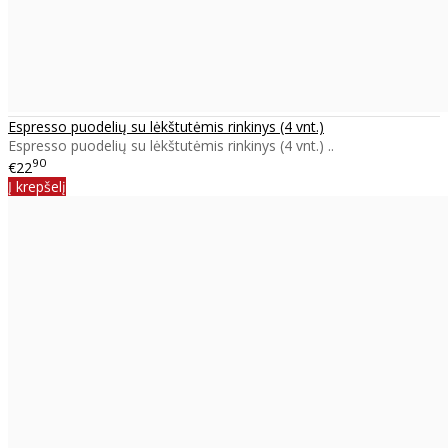
Espresso puodelių su lėkštutėmis rinkinys (4 vnt.)
Espresso puodelių su lėkštutėmis rinkinys (4 vnt.) ..
90
€22
Į krepšelį