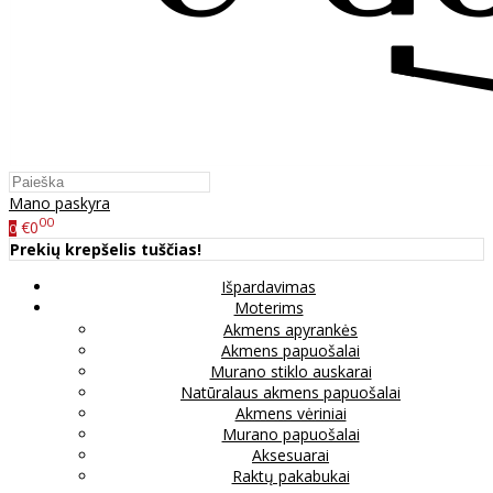
Mano paskyra
00
€0
0
Prekių krepšelis tuščias!
Išpardavimas
Moterims
Akmens apyrankės
Akmens papuošalai
Murano stiklo auskarai
Natūralaus akmens papuošalai
Akmens vėriniai
Murano papuošalai
Aksesuarai
Raktų pakabukai