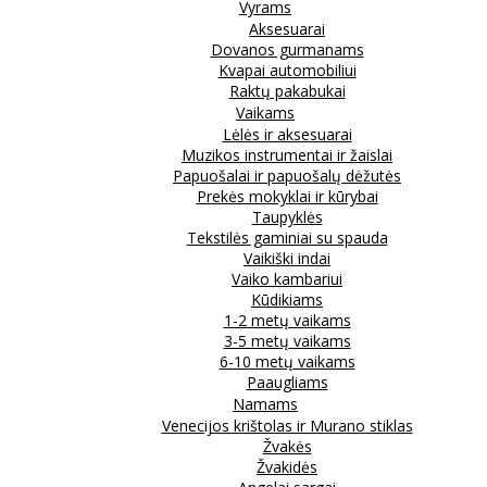
Vyrams
Aksesuarai
Dovanos gurmanams
Kvapai automobiliui
Raktų pakabukai
Vaikams
Lėlės ir aksesuarai
Muzikos instrumentai ir žaislai
Papuošalai ir papuošalų dėžutės
Prekės mokyklai ir kūrybai
Taupyklės
Tekstilės gaminiai su spauda
Vaikiški indai
Vaiko kambariui
Kūdikiams
1-2 metų vaikams
3-5 metų vaikams
6-10 metų vaikams
Paaugliams
Namams
Venecijos krištolas ir Murano stiklas
Žvakės
Žvakidės