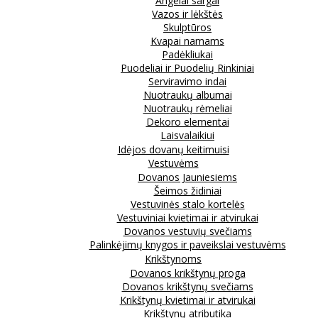
Angelai sargai
Vazos ir lėkštės
Skulptūros
Kvapai namams
Padėkliukai
Puodeliai ir Puodelių Rinkiniai
Serviravimo indai
Nuotraukų albumai
Nuotraukų rėmeliai
Dekoro elementai
Laisvalaikiui
Idėjos dovanų keitimuisi
Vestuvėms
Dovanos Jauniesiems
Šeimos židiniai
Vestuvinės stalo kortelės
Vestuviniai kvietimai ir atvirukai
Dovanos vestuvių svečiams
Palinkėjimų knygos ir paveikslai vestuvėms
Krikštynoms
Dovanos krikštynų proga
Dovanos krikštynų svečiams
Krikštynų kvietimai ir atvirukai
Krikštynų atributika