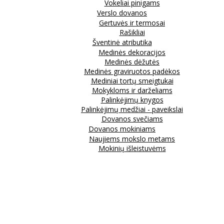
Vokeliai pinigams
Verslo dovanos
Gertuvės ir termosai
Rašikliai
Šventinė atributika
Medinės dekoracijos
Medinės dėžutės
Medinės graviruotos padėkos
Mediniai tortų smeigtukai
Mokykloms ir darželiams
Palinkėjimų knygos
Palinkėjimų medžiai - paveikslai
Dovanos svečiams
Dovanos mokiniams
Naujiems mokslo metams
Mokinių išleistuvėms