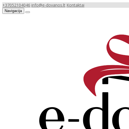
+37052104046
info@e-dovanos.lt
Kontaktai
Navigacija