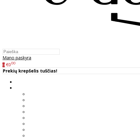
Mano paskyra
00
€0
0
Prekių krepšelis tuščias!