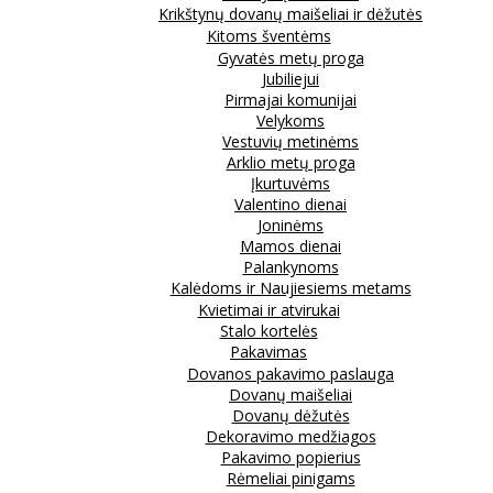
Krikštynų dovanų maišeliai ir dėžutės
Kitoms šventėms
Gyvatės metų proga
Jubiliejui
Pirmajai komunijai
Velykoms
Vestuvių metinėms
Arklio metų proga
Įkurtuvėms
Valentino dienai
Joninėms
Mamos dienai
Palankynoms
Kalėdoms ir Naujiesiems metams
Kvietimai ir atvirukai
Stalo kortelės
Pakavimas
Dovanos pakavimo paslauga
Dovanų maišeliai
Dovanų dėžutės
Dekoravimo medžiagos
Pakavimo popierius
Rėmeliai pinigams