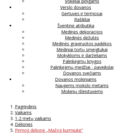
Vokeliai pinigams
Verslo dovanos
Gertuvės ir termosai
Rašikliai
Šventinė atributika
Medinės dekoracijos
Medinės dėžutės
Medinės graviruotos padėkos
Mediniai tortų smeigtukai
Mokykloms ir darželiams
Palinkėjimų knygos
Palinkėjimų medžiai - paveikslai
Dovanos svečiams
Dovanos mokiniams
Naujiems mokslo metams
Mokinių išleistuvėms
Pagrindinis
Vaikams
1-2 metų vaikams
Dėlionės
Pirmoji dėlionė „Mažoji kurmiukė“