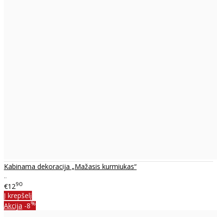
Kabinama dekoracija „Mažasis kurmiukas“
..
90
€12
Į krepšelį
%
Akcija
-8