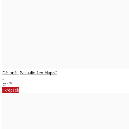
Dėlionė „Pasaulio žemėlapis“
..
90
€11
Į krepšelį