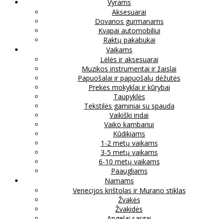
Vyrams
Aksesuarai
Dovanos gurmanams
Kvapai automobiliui
Raktų pakabukai
Vaikams
Lėlės ir aksesuarai
Muzikos instrumentai ir žaislai
Papuošalai ir papuošalų dėžutės
Prekės mokyklai ir kūrybai
Taupyklės
Tekstilės gaminiai su spauda
Vaikiški indai
Vaiko kambariui
Kūdikiams
1-2 metų vaikams
3-5 metų vaikams
6-10 metų vaikams
Paaugliams
Namams
Venecijos krištolas ir Murano stiklas
Žvakės
Žvakidės
Angelai sargai