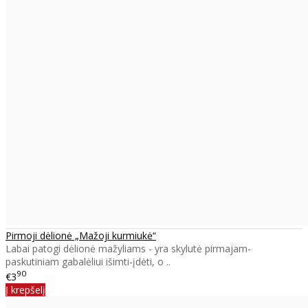
Pirmoji dėlionė „Mažoji kurmiukė“
Labai patogi dėlionė mažyliams - yra skylutė pirmajam-
paskutiniam gabalėliui išimti-įdėti, o ..
90
€3
Į krepšelį