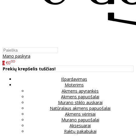
Mano paskyra
00
€0
0
Prekių krepšelis tuščias!
Išpardavimas
Moterims
Akmens apyrankės
Akmens papuošalai
Murano stiklo auskarai
Natūralaus akmens papuošalai
Akmens vėriniai
Murano papuošalai
Aksesuarai
Raktų pakabukai