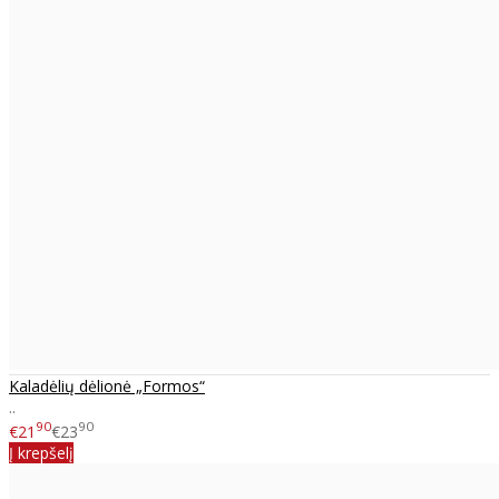
Kaladėlių dėlionė „Formos“
..
90
90
€21
€23
Į krepšelį