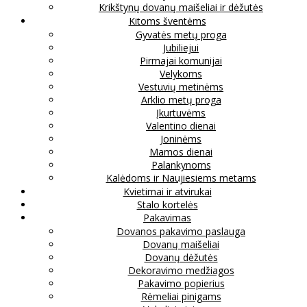
Krikštynų dovanų maišeliai ir dėžutės
Kitoms šventėms
Gyvatės metų proga
Jubiliejui
Pirmajai komunijai
Velykoms
Vestuvių metinėms
Arklio metų proga
Įkurtuvėms
Valentino dienai
Joninėms
Mamos dienai
Palankynoms
Kalėdoms ir Naujiesiems metams
Kvietimai ir atvirukai
Stalo kortelės
Pakavimas
Dovanos pakavimo paslauga
Dovanų maišeliai
Dovanų dėžutės
Dekoravimo medžiagos
Pakavimo popierius
Rėmeliai pinigams