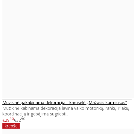
Muzikinė pakabinama dekoracija - karuselė „Mažasis kurmiukas“
Muzikinė kabinama dekoracija lavina vaiko motoriką, rankų ir akių
koordinaciją ir gebėjimą sugriebti..
90
90
€29
€32
Į krepšelį