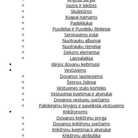
Vazos ir lėkštės
Skulptūros
Kvapai namams
Padėkliukai
Puodeliai ir Puodelių Rinkiniai
Serviravimo indai
Nuotraukų albumai
Nuotraukų rėmeliai
Dekoro elementai
Laisvalaikiui
Idėjos dovanų keitimuisi
Vestuvėms
Dovanos Jauniesiems
Šeimos židiniai
Vestuvinės stalo kortelės
Vestuviniai kvietimai ir atvirukai
Dovanos vestuvių svečiams
Palinkėjimų knygos ir paveikslai vestuvėms
Krikštynoms
Dovanos krikštynų proga
Dovanos krikštynų svečiams
Krikštynų kvietimai ir atvirukai
Krikštynų atributika