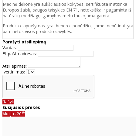
Medinė dėlionė yra aukščiausios kokybės, sertifikuota ir atitinka
Europos žaislų saugos taisykles EN 71, netoksiška ir pagaminta iš
natūralių medžiagų, gamybos metu tausojama gamta.
Produkto aprašymas yra bendro pobūdžio, jame nebūtinai yra
paminėtos visos produkto savybės.
Parašyti atsiliepimą
Vardas:
El. pašto adresas:
Atsiliepimas:
Įvertinimas:
Rašyti
Susijusios prekės
%
Akcija
-20