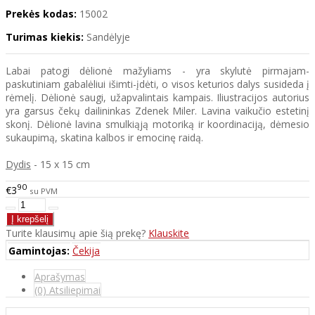
Prekės kodas:
15002
Turimas kiekis:
Sandėlyje
Labai patogi dėlionė mažyliams - yra skylutė pirmajam-
paskutiniam gabalėliui išimti-įdėti, o visos keturios dalys susideda į
rėmelį. Dėlionė saugi, užapvalintais kampais. Iliustracijos autorius
yra garsus čekų dailininkas Zdenek Miler. Lavina vaikučio estetinį
skonį. Dėlionė lavina smulkiąją motoriką ir koordinaciją, dėmesio
sukaupimą, skatina kalbos ir emocinę raidą.
Dydis
- 15 x 15 cm
90
€3
su PVM
Turite klausimų apie šią prekę?
Klauskite
Gamintojas:
Čekija
Aprašymas
(0) Atsiliepimai