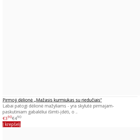
Pirmoji dėlionė „Mažasis kurmiukas su riedučiais“
Labai patogi dėlionė mažyliams - yra skylutė pirmajam-
paskutiniam gabalėliui išimti-įdėti, o ..
90
90
€3
€4
Į krepšelį