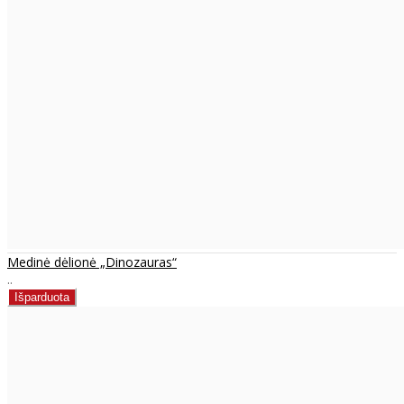
Medinė dėlionė „Dinozauras“
..