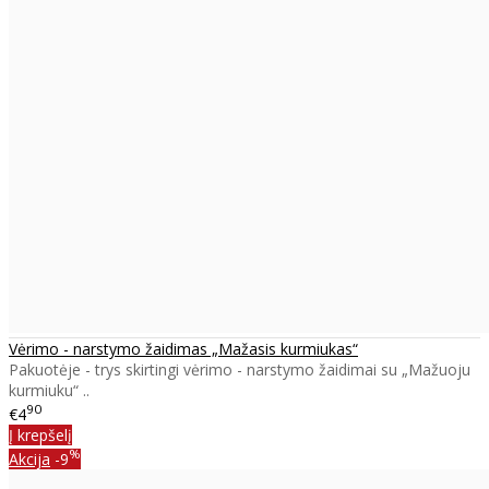
Vėrimo - narstymo žaidimas „Mažasis kurmiukas“
Pakuotėje - trys skirtingi vėrimo - narstymo žaidimai su „Mažuoju
kurmiuku“ ..
90
€4
Į krepšelį
%
Akcija
-9