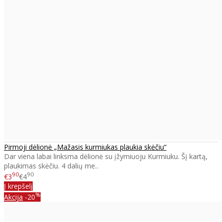
Pirmoji dėlionė „Mažasis kurmiukas plaukia skėčiu“
Dar viena labai linksma dėlionė su įžymiuoju Kurmiuku. Šį kartą,
plaukimas skėčiu. 4 dalių me..
90
90
€3
€4
Į krepšelį
%
Akcija
-20