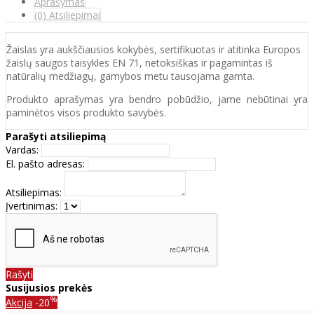
Aprašymas
(0) Atsiliepimai
Žaislas yra aukščiausios kokybės, sertifikuotas ir atitinka Europos
žaislų saugos taisykles EN 71, netoksiškas ir pagamintas iš
natūralių medžiagų, gamybos metu tausojama gamta.
Produkto aprašymas yra bendro pobūdžio, jame nebūtinai yra
paminėtos visos produkto savybės.
Parašyti atsiliepimą
Vardas:
El. pašto adresas:
Atsiliepimas:
Įvertinimas:
Rašyti
Susijusios prekės
%
Akcija
-20