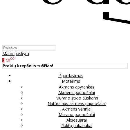
Mano paskyra
00
€0
0
Prekių krepšelis tuščias!
Išpardavimas
Moterims
Akmens apyrankės
Akmens papuošalai
Murano stiklo auskarai
Natūralaus akmens papuošalai
Akmens vėriniai
Murano papuošalai
Aksesuarai
Raktų pakabukai