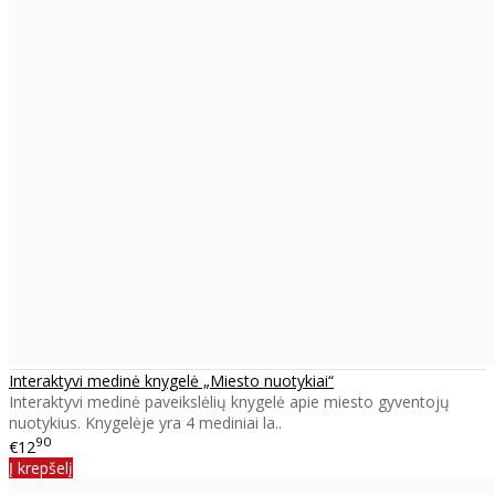
Interaktyvi medinė knygelė „Miesto nuotykiai“
Interaktyvi medinė paveikslėlių knygelė apie miesto gyventojų
nuotykius. Knygelėje yra 4 mediniai la..
90
€12
Į krepšelį