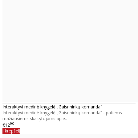
Interaktyvi medinė knygelė „Gaisrininkų komanda“
Interaktyvi medinė knygelė „Gaisrininkų komanda“ - patiems
mažiausiems skaitytojams apie..
90
€12
Į krepšelį