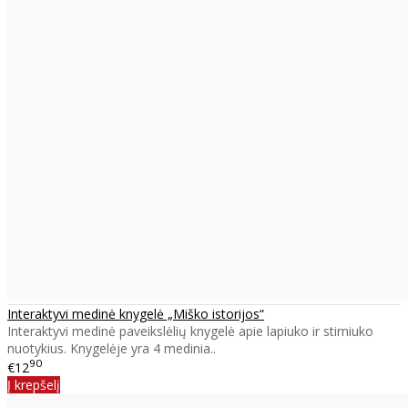
Interaktyvi medinė knygelė „Miško istorijos“
Interaktyvi medinė paveikslėlių knygelė apie lapiuko ir stirniuko
nuotykius. Knygelėje yra 4 medinia..
90
€12
Į krepšelį