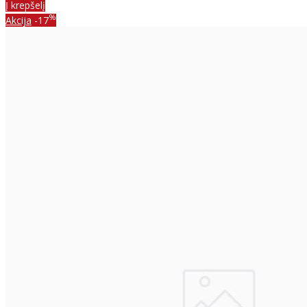
Į krepšelį
%
Akcija
-17