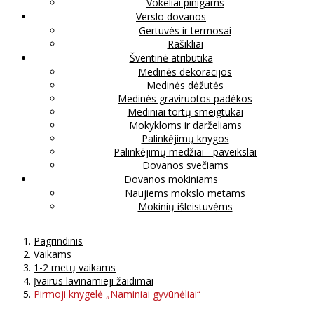
Vokeliai pinigams
Verslo dovanos
Gertuvės ir termosai
Rašikliai
Šventinė atributika
Medinės dekoracijos
Medinės dėžutės
Medinės graviruotos padėkos
Mediniai tortų smeigtukai
Mokykloms ir darželiams
Palinkėjimų knygos
Palinkėjimų medžiai - paveikslai
Dovanos svečiams
Dovanos mokiniams
Naujiems mokslo metams
Mokinių išleistuvėms
Pagrindinis
Vaikams
1-2 metų vaikams
Įvairūs lavinamieji žaidimai
Pirmoji knygelė „Naminiai gyvūnėliai“