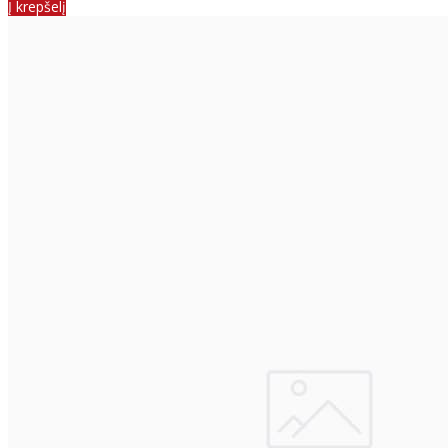
Į krepšelį