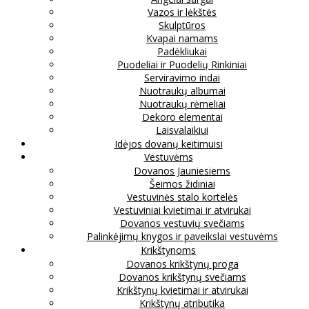
Vazos ir lėkštės
Skulptūros
Kvapai namams
Padėkliukai
Puodeliai ir Puodelių Rinkiniai
Serviravimo indai
Nuotraukų albumai
Nuotraukų rėmeliai
Dekoro elementai
Laisvalaikiui
Idėjos dovanų keitimuisi
Vestuvėms
Dovanos Jauniesiems
Šeimos židiniai
Vestuvinės stalo kortelės
Vestuviniai kvietimai ir atvirukai
Dovanos vestuvių svečiams
Palinkėjimų knygos ir paveikslai vestuvėms
Krikštynoms
Dovanos krikštynų proga
Dovanos krikštynų svečiams
Krikštynų kvietimai ir atvirukai
Krikštynų atributika