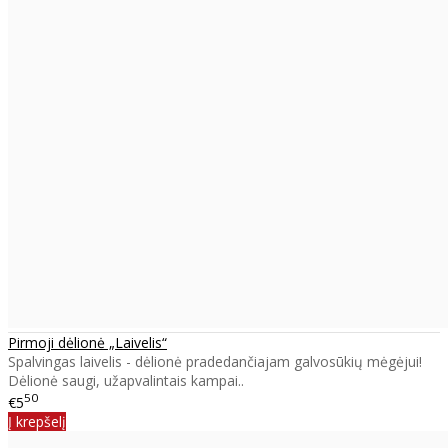
Pirmoji dėlionė „Laivelis“
Spalvingas laivelis - dėlionė pradedančiajam galvosūkių mėgėjui!
Dėlionė saugi, užapvalintais kampai..
50
€5
Į krepšelį