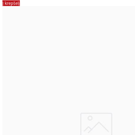
Į krepšelį