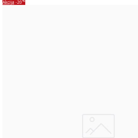
%
Akcija
-20