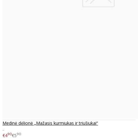
Medinė dėlionė „Mažasis kurmiukas ir triušiukai“
..
90
90
€4
€5