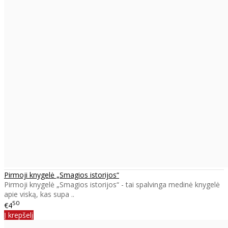
Pirmoji knygelė „Smagios istorijos“
Pirmoji knygelė „Smagios istorijos“ - tai spalvinga medinė knygelė
apie viską, kas supa ..
50
€4
Į krepšelį