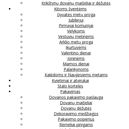
Krikštynų dovanų maišeliai ir dėžutės
Kitoms šventėms
Gyvatės metų proga
Jubiliejui
Pirmajai komunijai
Velykoms
Vestuvių metinėms
Arklio metų proga
Įkurtuvėms
Valentino dienai
Joninėms
Mamos dienai
Palankynoms
Kalėdoms ir Naujiesiems metams
Kvietimai ir atvirukai
Stalo kortelės
Pakavimas
Dovanos pakavimo paslauga
Dovanų maišeliai
Dovanų dėžutės
Dekoravimo medžiagos
Pakavimo popierius
Rėmeliai pinigams