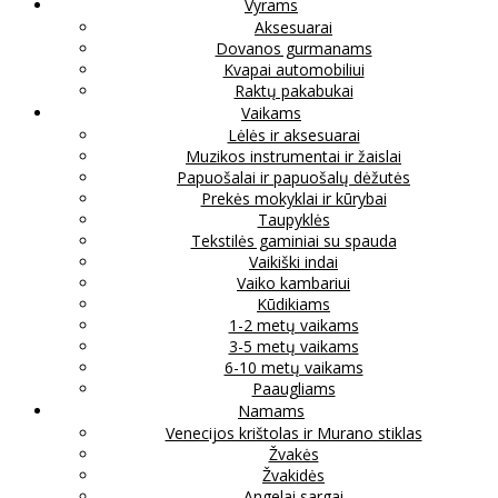
Vyrams
Aksesuarai
Dovanos gurmanams
Kvapai automobiliui
Raktų pakabukai
Vaikams
Lėlės ir aksesuarai
Muzikos instrumentai ir žaislai
Papuošalai ir papuošalų dėžutės
Prekės mokyklai ir kūrybai
Taupyklės
Tekstilės gaminiai su spauda
Vaikiški indai
Vaiko kambariui
Kūdikiams
1-2 metų vaikams
3-5 metų vaikams
6-10 metų vaikams
Paaugliams
Namams
Venecijos krištolas ir Murano stiklas
Žvakės
Žvakidės
Angelai sargai