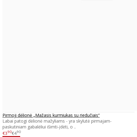
Pirmoji dėlionė „Mažasis kurmiukas su riedučiais“
Labai patogi dėlionė mažyliams - yra skylutė pirmajam-
paskutiniam gabalėliui išimti-įdėti, o ..
90
90
€3
€4