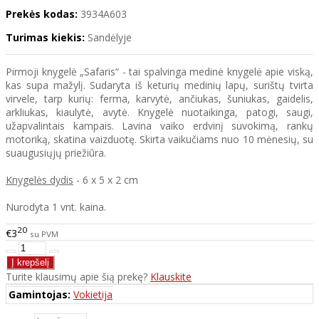
Prekės kodas:
3934A603
Turimas kiekis:
Sandėlyje
Pirmoji knygelė „Safaris“ - tai spalvinga medinė knygelė apie viską,
kas supa mažylį. Sudaryta iš keturių medinių lapų, surištų tvirta
virvele, tarp kurių: ferma, karvytė, ančiukas, šuniukas, gaidelis,
arkliukas, kiaulytė, avytė. Knygelė nuotaikinga, patogi, saugi,
užapvalintais kampais. Lavina vaiko erdvinį suvokimą, rankų
motoriką, skatina vaizduotę. Skirta vaikučiams nuo 10 mėnesių, su
suaugusiųjų priežiūra.
Knygelės dydis
- 6 x 5 x 2 cm
Nurodyta 1 vnt. kaina.
20
€3
su PVM
Turite klausimų apie šią prekę?
Klauskite
Gamintojas:
Vokietija