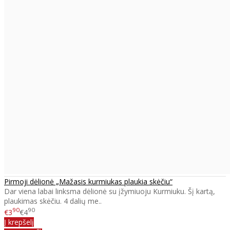
Pirmoji dėlionė „Mažasis kurmiukas plaukia skėčiu“
Dar viena labai linksma dėlionė su įžymiuoju Kurmiuku. Šį kartą,
plaukimas skėčiu. 4 dalių me..
90
90
€3
€4
Į krepšelį