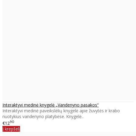
Interaktyvi medinė knygelė „Vandenyno pasakos“
Interaktyvi medinė paveikslėlių knygelė apie žuvytės ir krabo
nuotykius vandenyno platybėse. Knygelė..
90
€12
Į krepšelį