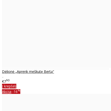
Dėlionė „Aprenk meškutę Bertą“
..
90
€7
Į krepšelį
%
Akcija
-16