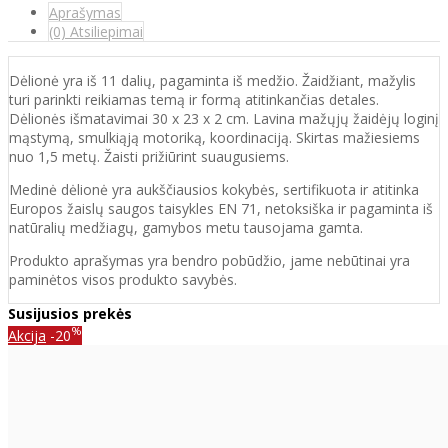
Aprašymas
(0) Atsiliepimai
Dėlionė yra iš 11 dalių, pagaminta iš medžio. Žaidžiant, mažylis
turi parinkti reikiamas temą ir formą atitinkančias detales.
Dėlionės išmatavimai 30 x 23 x 2 cm. Lavina mažųjų žaidėjų loginį
mąstymą, smulkiąją motoriką, koordinaciją. Skirtas mažiesiems
nuo 1,5 metų. Žaisti prižiūrint suaugusiems.
Medinė dėlionė yra aukščiausios kokybės, sertifikuota ir atitinka
Europos žaislų saugos taisykles EN 71, netoksiška ir pagaminta iš
natūralių medžiagų, gamybos metu tausojama gamta.
Produkto aprašymas yra bendro pobūdžio, jame nebūtinai yra
paminėtos visos produkto savybės.
Susijusios prekės
%
Akcija
-20