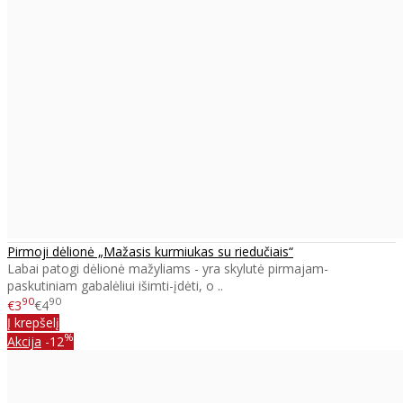
Pirmoji dėlionė „Mažasis kurmiukas su riedučiais“
Labai patogi dėlionė mažyliams - yra skylutė pirmajam-
paskutiniam gabalėliui išimti-įdėti, o ..
90
90
€3
€4
Į krepšelį
%
Akcija
-12