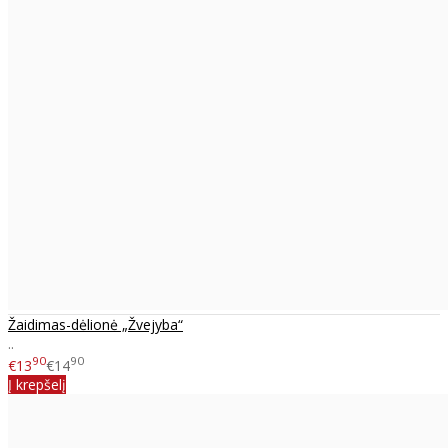
Žaidimas-dėlionė „Žvejyba“
..
90
90
€13
€14
Į krepšelį