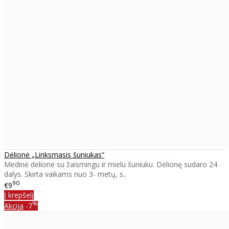
Dėlionė „Linksmasis šuniukas“
Medinė dėlionė su žaismingu ir mielu šuniuku. Dėlionę sudaro 24
dalys. Skirta vaikams nuo 3- metų, s..
90
€9
Į krepšelį
%
Akcija
-7