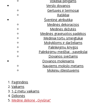
Vokeliai pinigams
Verslo dovanos
Gertuvės ir termosai
Rašikliai
Šventinė atributika
Medinės dekoracijos
Medinės dėžutės
Medinės graviruotos padėkos
Mediniai tortų smeigtukai
Mokykloms ir darželiams
Palinkėjimų knygos
Palinkėjimų medžiai - paveikslai
Dovanos svečiams
Dovanos mokiniams
Naujiems mokslo metams
Mokinių išleistuvėms
Pagrindinis
Vaikams
1-2 metų vaikams
Dėlionės
Medinė dėlionė „Gyvūnai“