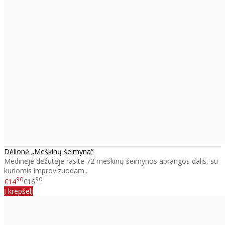
Dėlionė „Meškinų šeimyna“
Medinėje dėžutėje rasite 72 meškinų šeimynos aprangos dalis, su
kuriomis improvizuodam..
90
90
€14
€16
Į krepšelį