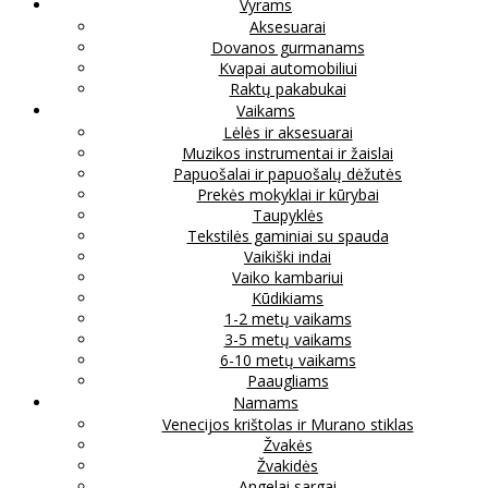
Vyrams
Aksesuarai
Dovanos gurmanams
Kvapai automobiliui
Raktų pakabukai
Vaikams
Lėlės ir aksesuarai
Muzikos instrumentai ir žaislai
Papuošalai ir papuošalų dėžutės
Prekės mokyklai ir kūrybai
Taupyklės
Tekstilės gaminiai su spauda
Vaikiški indai
Vaiko kambariui
Kūdikiams
1-2 metų vaikams
3-5 metų vaikams
6-10 metų vaikams
Paaugliams
Namams
Venecijos krištolas ir Murano stiklas
Žvakės
Žvakidės
Angelai sargai