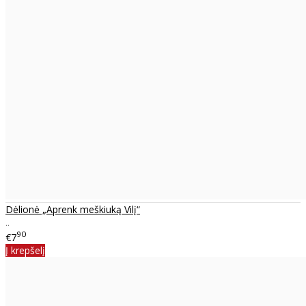
Dėlionė „Aprenk meškiuką Vilį“
..
90
€7
Į krepšelį