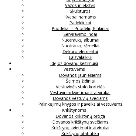
Vazos ir lėkštės
Skulptūros
Kvapai namams
Padėkliukai
Puodeliai ir Puodelių Rinkiniai
Serviravimo indai
Nuotraukų albumai
Nuotraukų rėmeliai
Dekoro elementai
Laisvalaikiui
Idėjos dovanų keitimuisi
Vestuvėms
Dovanos Jauniesiems
Šeimos židiniai
Vestuvinės stalo kortelės
Vestuviniai kvietimai ir atvirukai
Dovanos vestuvių svečiams
Palinkėjimų knygos ir paveikslai vestuvėms
Krikštynoms
Dovanos krikštynų proga
Dovanos krikštynų svečiams
Krikštynų kvietimai ir atvirukai
Krikštynų atributika