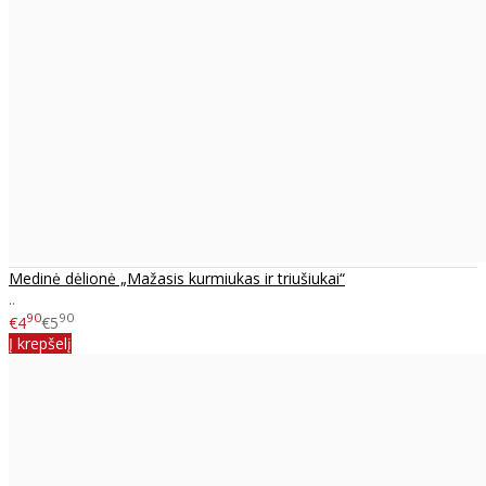
Medinė dėlionė „Mažasis kurmiukas ir triušiukai“
..
90
90
€4
€5
Į krepšelį