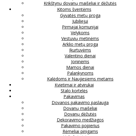
Krikštynų dovanų maišeliai ir dėžutės
Kitoms šventėms
Gyvatės metų proga
Jubiliejui
Pirmajai komunijai
Velykoms
Vestuvių metinėms
Arklio metų proga
Įkurtuvėms
Valentino dienai
Joninėms
Mamos dienai
Palankynoms
Kalėdoms ir Naujiesiems metams
Kvietimai ir atvirukai
Stalo kortelės
Pakavimas
Dovanos pakavimo paslauga
Dovanų maišeliai
Dovanų dėžutės
Dekoravimo medžiagos
Pakavimo popierius
Rėmeliai pinigams