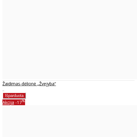
Žaidimas-dėlionė „Žvejyba“
..
%
Akcija
-17