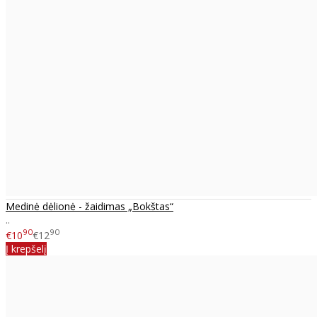
Medinė dėlionė - žaidimas „Bokštas“
..
90
90
€10
€12
Į krepšelį