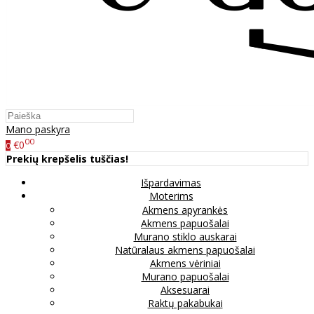
Mano paskyra
00
€0
0
Prekių krepšelis tuščias!
Išpardavimas
Moterims
Akmens apyrankės
Akmens papuošalai
Murano stiklo auskarai
Natūralaus akmens papuošalai
Akmens vėriniai
Murano papuošalai
Aksesuarai
Raktų pakabukai