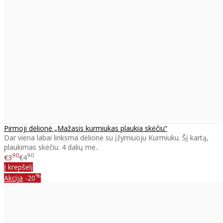
Pirmoji dėlionė „Mažasis kurmiukas plaukia skėčiu“
Dar viena labai linksma dėlionė su įžymiuoju Kurmiuku. Šį kartą,
plaukimas skėčiu. 4 dalių me..
90
90
€3
€4
Į krepšelį
%
Akcija
-20