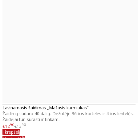
Lavinamasis žaidimas „Mažasis kurmiukas“
Žaidimą sudaro 40 dalių. Dėžutėje 36-ios kortelės ir 4-ios lentelės.
Žaidėjai turi surasti ir tinkam..
90
90
€12
€13
Į krepšelį
%