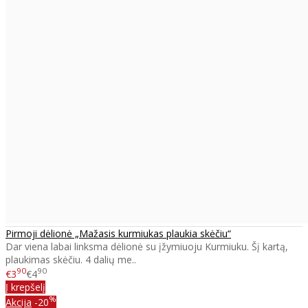
Pirmoji dėlionė „Mažasis kurmiukas plaukia skėčiu“
Dar viena labai linksma dėlionė su įžymiuoju Kurmiuku. Šį kartą,
plaukimas skėčiu. 4 dalių me..
90
90
€3
€4
Į krepšelį
%
Akcija
-20