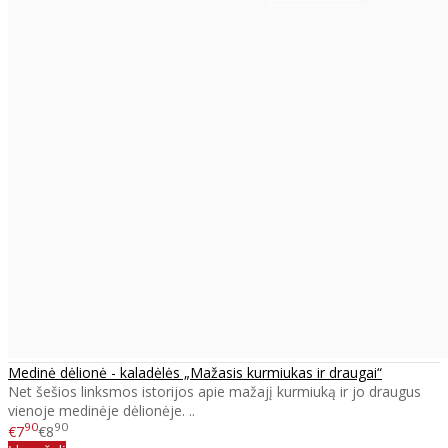
Medinė dėlionė - kaladėlės „Mažasis kurmiukas ir draugai“
Net šešios linksmos istorijos apie mažajį kurmiuką ir jo draugus
vienoje medinėje dėlionėje. ..
90
90
€7
€8