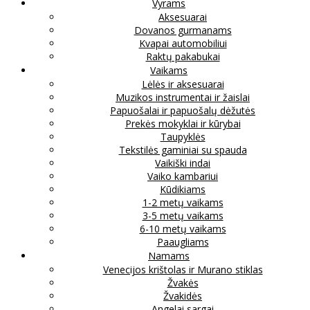
Vyrams
Aksesuarai
Dovanos gurmanams
Kvapai automobiliui
Raktų pakabukai
Vaikams
Lėlės ir aksesuarai
Muzikos instrumentai ir žaislai
Papuošalai ir papuošalų dėžutės
Prekės mokyklai ir kūrybai
Taupyklės
Tekstilės gaminiai su spauda
Vaikiški indai
Vaiko kambariui
Kūdikiams
1-2 metų vaikams
3-5 metų vaikams
6-10 metų vaikams
Paaugliams
Namams
Venecijos krištolas ir Murano stiklas
Žvakės
Žvakidės
Angelai sargai