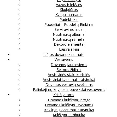
Vazos ir lėkštės
Skulptūros
Kvapai namams
Padėkliukai
Puodeliai ir Puodelių Rinkiniai
Serviravimo indai
Nuotraukų albumai
Nuotraukų rėmeliai
Dekoro elementai
Laisvalaikiui
Idėjos dovanų keitimuisi
Vestuvėms
Dovanos Jauniesiems
Šeimos židiniai
Vestuvinės stalo kortelės
Vestuviniai kvietimai ir atvirukai
Dovanos vestuvių svečiams
Palinkėjimų knygos ir paveikslai vestuvėms
Krikštynoms
Dovanos krikštynų proga
Dovanos krikštynų svečiams
Krikštynų kvietimai ir atvirukai
Krikštynų atributika