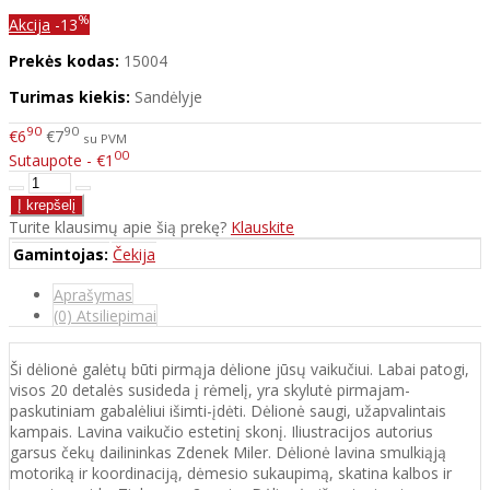
%
Akcija
-13
Prekės kodas:
15004
Turimas kiekis:
Sandėlyje
90
90
€6
€7
su PVM
00
Sutaupote - €1
Turite klausimų apie šią prekę?
Klauskite
Gamintojas:
Čekija
Aprašymas
(0) Atsiliepimai
Ši dėlionė galėtų būti pirmąja dėlione jūsų vaikučiui. Labai patogi,
visos 20 detalės susideda į rėmelį, yra skylutė pirmajam-
paskutiniam gabalėliui išimti-įdėti. Dėlionė saugi, užapvalintais
kampais. Lavina vaikučio estetinį skonį. Iliustracijos autorius
garsus čekų dailininkas Zdenek Miler. Dėlionė lavina smulkiąją
motoriką ir koordinaciją, dėmesio sukaupimą, skatina kalbos ir