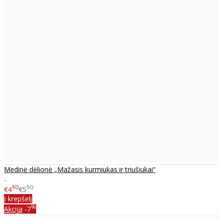
Medinė dėlionė „Mažasis kurmiukas ir triušiukai“
..
90
90
€4
€5
Į krepšelį
%
Akcija
-7