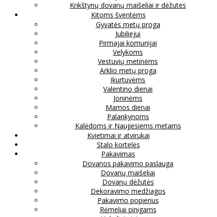
Krikštynų dovanų maišeliai ir dėžutės
Kitoms šventėms
Gyvatės metų proga
Jubiliejui
Pirmajai komunijai
Velykoms
Vestuvių metinėms
Arklio metų proga
Įkurtuvėms
Valentino dienai
Joninėms
Mamos dienai
Palankynoms
Kalėdoms ir Naujiesiems metams
Kvietimai ir atvirukai
Stalo kortelės
Pakavimas
Dovanos pakavimo paslauga
Dovanų maišeliai
Dovanų dėžutės
Dekoravimo medžiagos
Pakavimo popierius
Rėmeliai pinigams