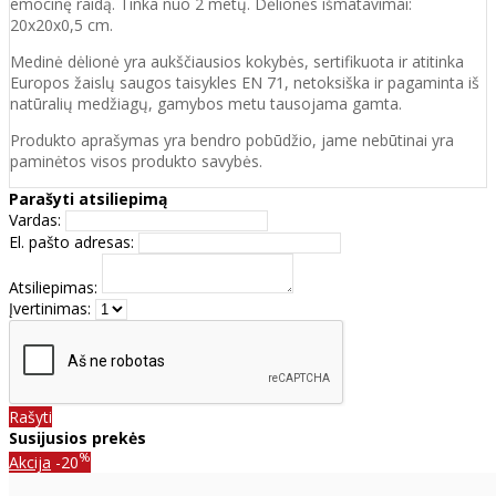
emocinę raidą. Tinka nuo 2 metų. Dėlionės išmatavimai:
20x20x0,5 cm.
Medinė dėlionė yra aukščiausios kokybės, sertifikuota ir atitinka
Europos žaislų saugos taisykles EN 71, netoksiška ir pagaminta iš
natūralių medžiagų, gamybos metu tausojama gamta.
Produkto aprašymas yra bendro pobūdžio, jame nebūtinai yra
paminėtos visos produkto savybės.
Parašyti atsiliepimą
Vardas:
El. pašto adresas:
Atsiliepimas:
Įvertinimas:
Rašyti
Susijusios prekės
%
Akcija
-20