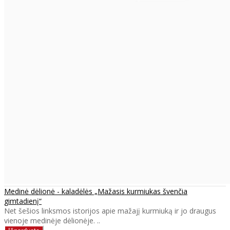
Medinė dėlionė - kaladėlės „Mažasis kurmiukas švenčia
gimtadienį“
Net šešios linksmos istorijos apie mažajį kurmiuką ir jo draugus
vienoje medinėje dėlionėje. ..