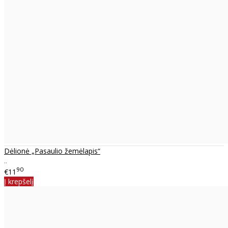
Dėlionė „Pasaulio žemėlapis“
..
90
€11
Į krepšelį