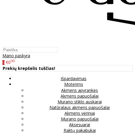
Mano paskyra
00
€0
0
Prekių krepšelis tuščias!
Išpardavimas
Moterims
Akmens apyrankės
Akmens papuošalai
Murano stiklo auskarai
Natūralaus akmens papuošalai
Akmens vėriniai
Murano papuošalai
Aksesuarai
Raktų pakabukai