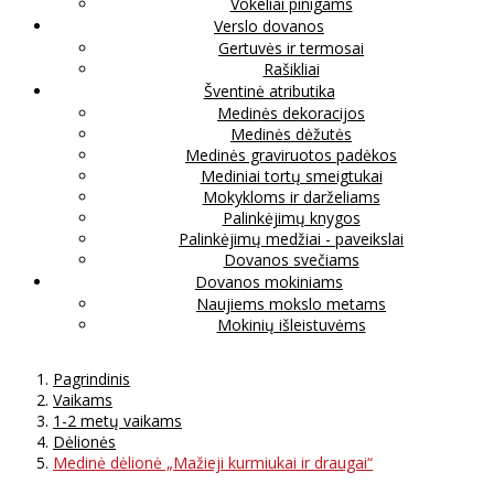
Vokeliai pinigams
Verslo dovanos
Gertuvės ir termosai
Rašikliai
Šventinė atributika
Medinės dekoracijos
Medinės dėžutės
Medinės graviruotos padėkos
Mediniai tortų smeigtukai
Mokykloms ir darželiams
Palinkėjimų knygos
Palinkėjimų medžiai - paveikslai
Dovanos svečiams
Dovanos mokiniams
Naujiems mokslo metams
Mokinių išleistuvėms
Pagrindinis
Vaikams
1-2 metų vaikams
Dėlionės
Medinė dėlionė „Mažieji kurmiukai ir draugai“