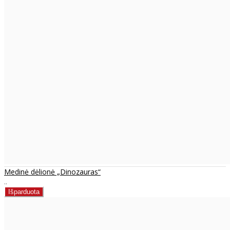
Medinė dėlionė „Dinozauras“
..