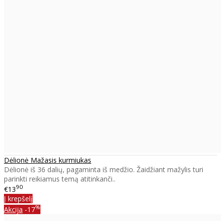
Dėlionė Mažasis kurmiukas
Dėlionė iš 36 dalių, pagaminta iš medžio. Žaidžiant mažylis turi
parinkti reikiamus temą atitinkanči..
90
€13
Į krepšelį
%
Akcija
-17