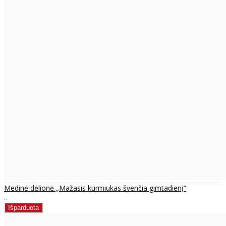
Medinė dėlionė „Mažasis kurmiukas švenčia gimtadienį“
..