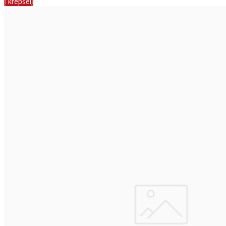
Į krepšelį