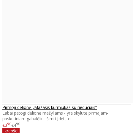
Pirmoji dėlionė „Mažasis kurmiukas su riedučiais“
Labai patogi dėlionė mažyliams - yra skylutė pirmajam-
paskutiniam gabalėliui išimti-įdėti, o ..
90
90
€3
€4
Į krepšelį