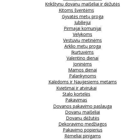
Krikštynų dovanų maišeliai ir dėžutės
Kitoms šventėms
Gyvatės metų proga
Jubiliejui
Pirmajai komunijai
Velykoms
Vestuvių metinėms
Arklio metų proga
Įkurtuvėms
Valentino dienai
Joninėms
Mamos dienai
Palankynoms
Kalėdoms ir Naujiesiems metams
Kvietimai ir atvirukai
Stalo kortelės
Pakavimas
Dovanos pakavimo paslauga
Dovanų maišeliai
Dovanų dėžutės
Dekoravimo medžiagos
Pakavimo popierius
Rėmeliai pinigams