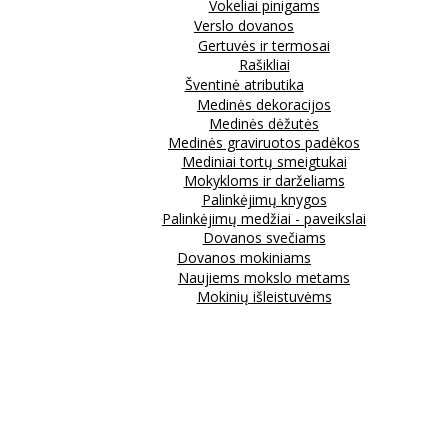
Vokeliai pinigams
Verslo dovanos
Gertuvės ir termosai
Rašikliai
Šventinė atributika
Medinės dekoracijos
Medinės dėžutės
Medinės graviruotos padėkos
Mediniai tortų smeigtukai
Mokykloms ir darželiams
Palinkėjimų knygos
Palinkėjimų medžiai - paveikslai
Dovanos svečiams
Dovanos mokiniams
Naujiems mokslo metams
Mokinių išleistuvėms