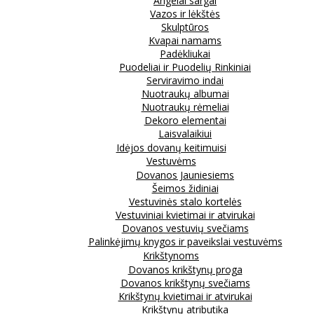
Angelai sargai
Vazos ir lėkštės
Skulptūros
Kvapai namams
Padėkliukai
Puodeliai ir Puodelių Rinkiniai
Serviravimo indai
Nuotraukų albumai
Nuotraukų rėmeliai
Dekoro elementai
Laisvalaikiui
Idėjos dovanų keitimuisi
Vestuvėms
Dovanos Jauniesiems
Šeimos židiniai
Vestuvinės stalo kortelės
Vestuviniai kvietimai ir atvirukai
Dovanos vestuvių svečiams
Palinkėjimų knygos ir paveikslai vestuvėms
Krikštynoms
Dovanos krikštynų proga
Dovanos krikštynų svečiams
Krikštynų kvietimai ir atvirukai
Krikštynų atributika