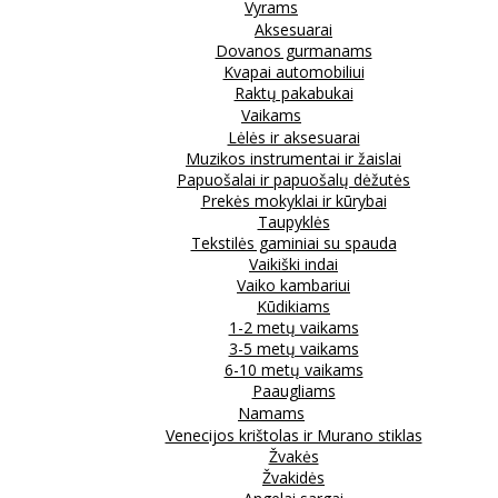
Vyrams
Aksesuarai
Dovanos gurmanams
Kvapai automobiliui
Raktų pakabukai
Vaikams
Lėlės ir aksesuarai
Muzikos instrumentai ir žaislai
Papuošalai ir papuošalų dėžutės
Prekės mokyklai ir kūrybai
Taupyklės
Tekstilės gaminiai su spauda
Vaikiški indai
Vaiko kambariui
Kūdikiams
1-2 metų vaikams
3-5 metų vaikams
6-10 metų vaikams
Paaugliams
Namams
Venecijos krištolas ir Murano stiklas
Žvakės
Žvakidės