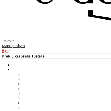
Mano paskyra
00
€0
0
Prekių krepšelis tuščias!