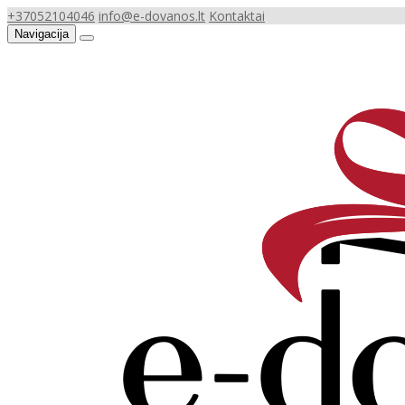
+37052104046
info@e-dovanos.lt
Kontaktai
Navigacija