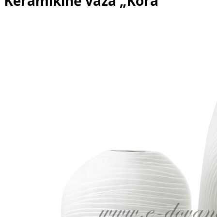
Keramikinė vaza „Kora“