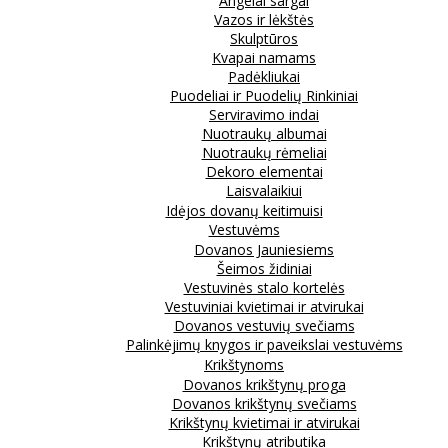
Angelai sargai
Vazos ir lėkštės
Skulptūros
Kvapai namams
Padėkliukai
Puodeliai ir Puodelių Rinkiniai
Serviravimo indai
Nuotraukų albumai
Nuotraukų rėmeliai
Dekoro elementai
Laisvalaikiui
Idėjos dovanų keitimuisi
Vestuvėms
Dovanos Jauniesiems
Šeimos židiniai
Vestuvinės stalo kortelės
Vestuviniai kvietimai ir atvirukai
Dovanos vestuvių svečiams
Palinkėjimų knygos ir paveikslai vestuvėms
Krikštynoms
Dovanos krikštynų proga
Dovanos krikštynų svečiams
Krikštynų kvietimai ir atvirukai
Krikštynų atributika