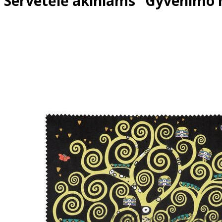
Servetėlė akiniams "Gyvenimo 