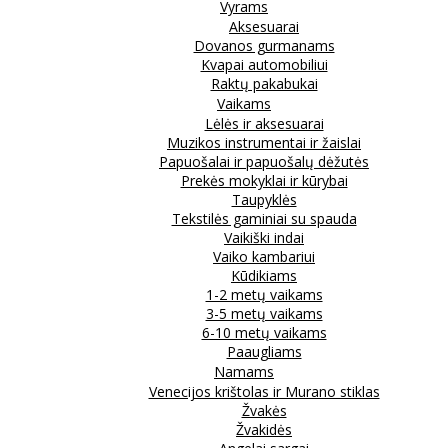
Vyrams
Aksesuarai
Dovanos gurmanams
Kvapai automobiliui
Raktų pakabukai
Vaikams
Lėlės ir aksesuarai
Muzikos instrumentai ir žaislai
Papuošalai ir papuošalų dėžutės
Prekės mokyklai ir kūrybai
Taupyklės
Tekstilės gaminiai su spauda
Vaikiški indai
Vaiko kambariui
Kūdikiams
1-2 metų vaikams
3-5 metų vaikams
6-10 metų vaikams
Paaugliams
Namams
Venecijos krištolas ir Murano stiklas
Žvakės
Žvakidės