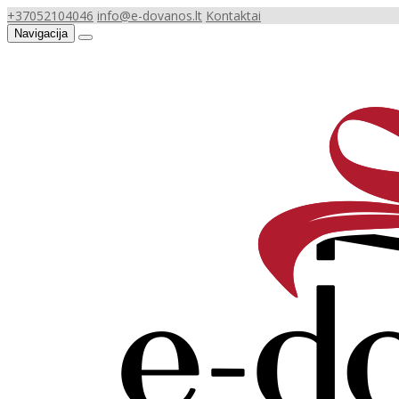
+37052104046
info@e-dovanos.lt
Kontaktai
Navigacija