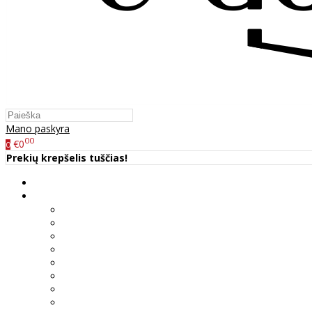
Mano paskyra
00
€0
0
Prekių krepšelis tuščias!