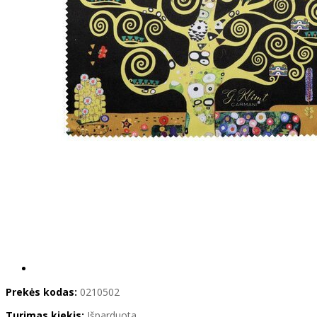
Prekės kodas:
0210502
Turimas kiekis:
Išparduota