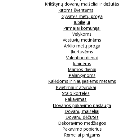
Krikštynų dovanų maišeliai ir dėžutės
Kitoms šventėms
Gyvatės metų proga
Jubiliejui
Pirmajai komunijai
Velykoms
Vestuvių metinėms
Arklio metų proga
Įkurtuvėms
Valentino dienai
Joninėms
Mamos dienai
Palankynoms
Kalėdoms ir Naujiesiems metams
Kvietimai ir atvirukai
Stalo kortelės
Pakavimas
Dovanos pakavimo paslauga
Dovanų maišeliai
Dovanų dėžutės
Dekoravimo medžiagos
Pakavimo popierius
Rėmeliai pinigams