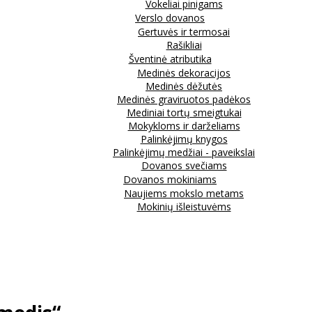
Vokeliai pinigams
Verslo dovanos
Gertuvės ir termosai
Rašikliai
Šventinė atributika
Medinės dekoracijos
Medinės dėžutės
Medinės graviruotos padėkos
Mediniai tortų smeigtukai
Mokykloms ir darželiams
Palinkėjimų knygos
Palinkėjimų medžiai - paveikslai
Dovanos svečiams
Dovanos mokiniams
Naujiems mokslo metams
Mokinių išleistuvėms