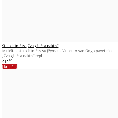
Stalo kilimėlis „Žvaigždėta naktis“
Minkštas stalo kilimėlis su įžymaus Vincento van Gogo paveikslo
„Žvaigždėta naktis“ repl..
90
€12
Į krepšelį