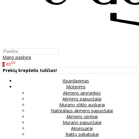
Mano paskyra
00
€0
0
Prekių krepšelis tuščias!
Išpardavimas
Moterims
Akmens apyrankės
Akmens papuošalai
Murano stiklo auskarai
Natūralaus akmens papuošalai
Akmens vėriniai
Murano papuošalai
Aksesuarai
Raktų pakabukai