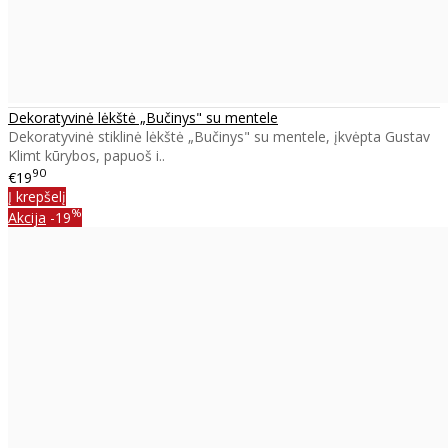
Dekoratyvinė lėkštė „Bučinys" su mentele
Dekoratyvinė stiklinė lėkštė „Bučinys" su mentele, įkvėpta Gustav
Klimt kūrybos, papuoš i..
90
€19
Į krepšelį
%
Akcija
-19