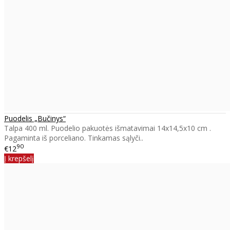
Puodelis „Bučinys“
Talpa 400 ml. Puodelio pakuotės išmatavimai 14x14,5x10 cm .
Pagaminta iš porceliano. Tinkamas sąlyči..
90
€12
Į krepšelį