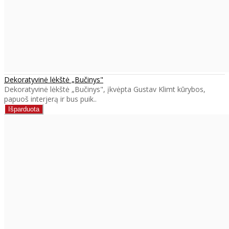
Dekoratyvinė lėkštė „Bučinys"
Dekoratyvinė lėkštė „Bučinys", įkvėpta Gustav Klimt kūrybos,
papuoš interjerą ir bus puik..