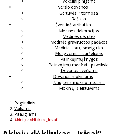
Vokeliai pinigams
Verslo dovanos
Gertuvės ir termosai
Rašikliai
Šventinė atributika
Medinės dekoracijos
Medinės dėžutės
Medinės graviruotos padėkos
Mediniai tortų smeigtukai
Mokykloms ir darželiams
Palinkėjimų knygos
Palinkėjimų medžiai - paveikslai
Dovanos svečiams
Dovanos mokiniams
Naujiems mokslo metams
Mokinių išleistuvėms
Pagrindinis
Vaikams
Paaugliams
Akinių dėkliukas „Irisai“
Akinių dėkliukas „Irisai“