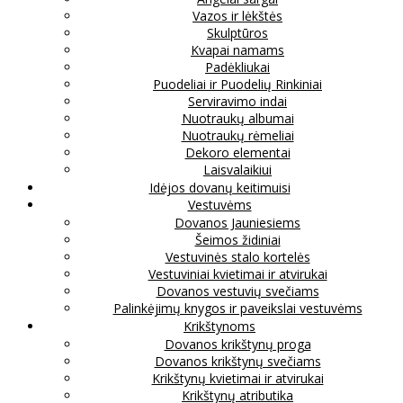
Vazos ir lėkštės
Skulptūros
Kvapai namams
Padėkliukai
Puodeliai ir Puodelių Rinkiniai
Serviravimo indai
Nuotraukų albumai
Nuotraukų rėmeliai
Dekoro elementai
Laisvalaikiui
Idėjos dovanų keitimuisi
Vestuvėms
Dovanos Jauniesiems
Šeimos židiniai
Vestuvinės stalo kortelės
Vestuviniai kvietimai ir atvirukai
Dovanos vestuvių svečiams
Palinkėjimų knygos ir paveikslai vestuvėms
Krikštynoms
Dovanos krikštynų proga
Dovanos krikštynų svečiams
Krikštynų kvietimai ir atvirukai
Krikštynų atributika