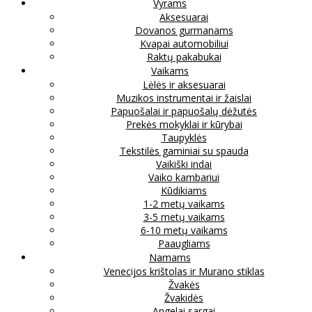
Vyrams
Aksesuarai
Dovanos gurmanams
Kvapai automobiliui
Raktų pakabukai
Vaikams
Lėlės ir aksesuarai
Muzikos instrumentai ir žaislai
Papuošalai ir papuošalų dėžutės
Prekės mokyklai ir kūrybai
Taupyklės
Tekstilės gaminiai su spauda
Vaikiški indai
Vaiko kambariui
Kūdikiams
1-2 metų vaikams
3-5 metų vaikams
6-10 metų vaikams
Paaugliams
Namams
Venecijos krištolas ir Murano stiklas
Žvakės
Žvakidės
Angelai sargai