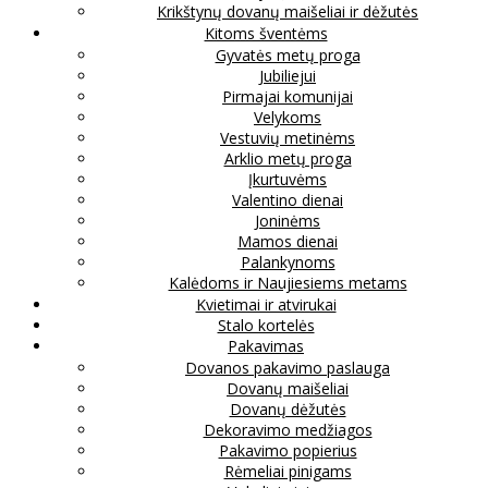
Krikštynų dovanų maišeliai ir dėžutės
Kitoms šventėms
Gyvatės metų proga
Jubiliejui
Pirmajai komunijai
Velykoms
Vestuvių metinėms
Arklio metų proga
Įkurtuvėms
Valentino dienai
Joninėms
Mamos dienai
Palankynoms
Kalėdoms ir Naujiesiems metams
Kvietimai ir atvirukai
Stalo kortelės
Pakavimas
Dovanos pakavimo paslauga
Dovanų maišeliai
Dovanų dėžutės
Dekoravimo medžiagos
Pakavimo popierius
Rėmeliai pinigams