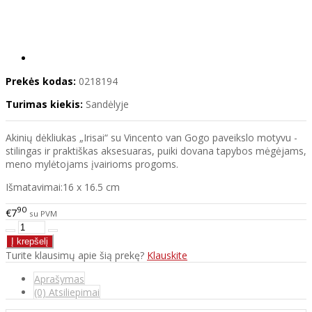
Prekės kodas:
0218194
Turimas kiekis:
Sandėlyje
Akinių dėkliukas „Irisai“ su Vincento van Gogo paveikslo motyvu -
stilingas ir praktiškas aksesuaras, puiki dovana tapybos mėgėjams,
meno mylėtojams įvairioms progoms.
Išmatavimai:16 x 16.5 cm
90
€7
su PVM
Turite klausimų apie šią prekę?
Klauskite
Aprašymas
(0) Atsiliepimai