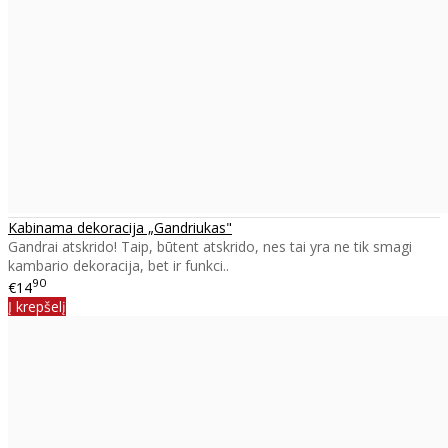
Kabinama dekoracija „Gandriukas"
Gandrai atskrido! Taip, būtent atskrido, nes tai yra ne tik smagi
kambario dekoracija, bet ir funkci..
90
€14
Į krepšelį