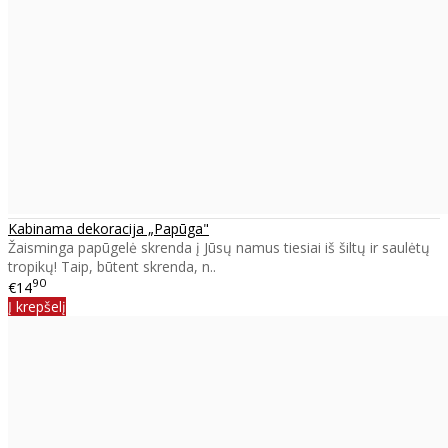
Kabinama dekoracija „Papūga"
Žaisminga papūgelė skrenda į Jūsų namus tiesiai iš šiltų ir saulėtų
tropikų! Taip, būtent skrenda, n..
90
€14
Į krepšelį