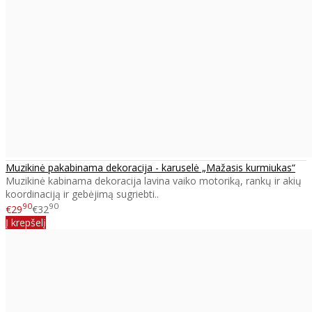
Muzikinė pakabinama dekoracija - karuselė „Mažasis kurmiukas“
Muzikinė kabinama dekoracija lavina vaiko motoriką, rankų ir akių
koordinaciją ir gebėjimą sugriebti..
90
90
€29
€32
Į krepšelį