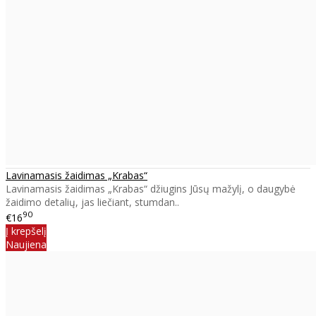
Lavinamasis žaidimas „Krabas“
Lavinamasis žaidimas „Krabas“ džiugins Jūsų mažylį, o daugybė
žaidimo detalių, jas liečiant, stumdan..
90
€16
Į krepšelį
Naujiena