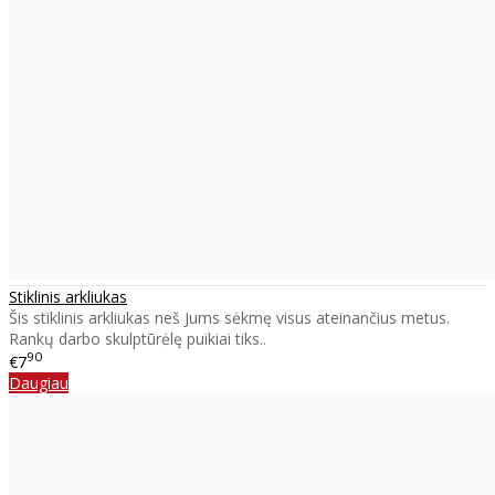
Stiklinis arkliukas
Šis stiklinis arkliukas neš Jums sėkmę visus ateinančius metus.
Rankų darbo skulptūrėlę puikiai tiks..
90
€7
Daugiau