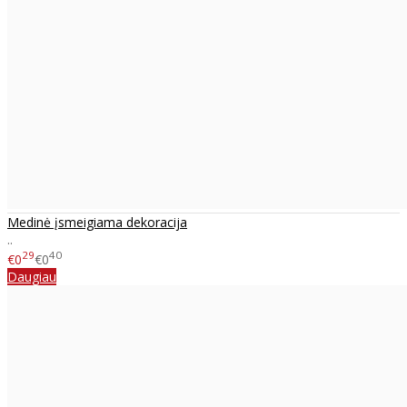
Medinė įsmeigiama dekoracija
..
29
40
€0
€0
Daugiau