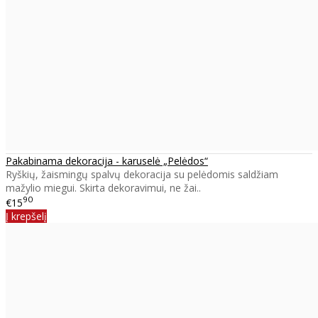
Pakabinama dekoracija - karuselė „Pelėdos“
Ryškių, žaismingų spalvų dekoracija su pelėdomis saldžiam
mažylio miegui. Skirta dekoravimui, ne žai..
90
€15
Į krepšelį