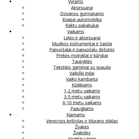
Vyrams
Aksesuarai
Dovanos gurmanams
Kvapai automobiliui
Raktų pakabukai
Vaikams
Lėlės ir aksesuarai
Muzikos instrumentai ir žaislai
Papuošalai ir papuošalų dėžutės
Prekės mokyklai ir kūrybai
Taupyklės
Tekstilės gaminiai su spauda
Vaikiški indai
Vaiko kambariui
Kūdikiams
1-2 metų vaikams
3-5 metų vaikams
6-10 metų vaikams
Paaugliams
Namams
Venecijos krištolas ir Murano stiklas
Žvakės
Žvakidės
Angelai sargai