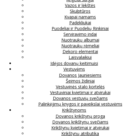
Vazos ir lėkštės
Skulptūros
Kvapai namams
Padėkliukai
Puodeliai ir Puodelių Rinkiniai
Serviravimo indai
Nuotraukų albumai
Nuotraukų rėmeliai
Dekoro elementai
Laisvalaikiui
Idėjos dovanų keitimuisi
Vestuvėms
Dovanos Jauniesiems
Šeimos židiniai
Vestuvinės stalo kortelės
Vestuviniai kvietimai ir atvirukai
Dovanos vestuvių svečiams
Palinkėjimų knygos ir paveikslai vestuvėms
Krikštynoms
Dovanos krikštynų proga
Dovanos krikštynų svečiams
Krikštynų kvietimai ir atvirukai
Krikštynų atributika