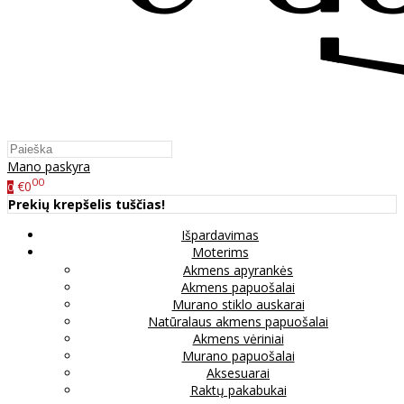
Mano paskyra
00
€0
0
Prekių krepšelis tuščias!
Išpardavimas
Moterims
Akmens apyrankės
Akmens papuošalai
Murano stiklo auskarai
Natūralaus akmens papuošalai
Akmens vėriniai
Murano papuošalai
Aksesuarai
Raktų pakabukai