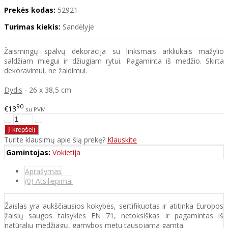
Prekės kodas:
52921
Turimas kiekis:
Sandėlyje
Žaismingų spalvų dekoracija su linksmais arkliukais mažylio
saldžiam miegui ir džiugiam rytui. Pagaminta iš medžio. Skirta
dekoravimui, ne žaidimui.
Dydis
- 26 x 38,5 cm
90
€13
su PVM
Turite klausimų apie šią prekę?
Klauskite
Gamintojas:
Vokietija
Aprašymas
(0) Atsiliepimai
Žaislas yra aukščiausios kokybės, sertifikuotas ir atitinka Europos
žaislų saugos taisykles EN 71, netoksiškas ir pagamintas iš
natūralių medžiagų, gamybos metu tausojama gamta.