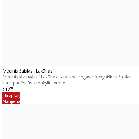
Medinis žaislas „Lakūnas"
Medinis lėktuvėlis "Lakūnas" - tai spalvingas ir kokybiškas žaislas,
kuris padės Jūsų mažyliui pradė..
90
€12
Į krepšelį
Naujiena