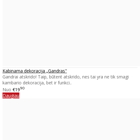
Kabinama dekoracija „Gandras"
Gandrai atskrido! Taip, būtent atskrido, nes tai yra ne tik smagi
kambario dekoracija, bet ir funkci..
90
Nuo
€19
Daugiau