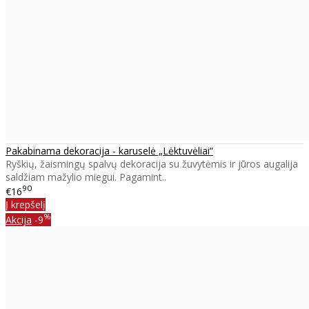
Pakabinama dekoracija - karuselė „Lėktuvėliai“
Ryškių, žaismingų spalvų dekoracija su žuvytėmis ir jūros augalija
saldžiam mažylio miegui. Pagamint..
90
€16
Į krepšelį
%
Akcija
-9