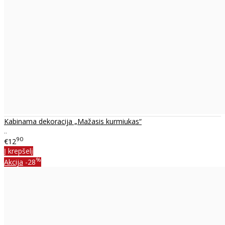
Kabinama dekoracija „Mažasis kurmiukas“
..
90
€12
Į krepšelį
%
Akcija
-28