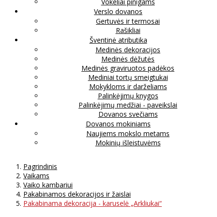
Vokeliai pinigams
Verslo dovanos
Gertuvės ir termosai
Rašikliai
Šventinė atributika
Medinės dekoracijos
Medinės dėžutės
Medinės graviruotos padėkos
Mediniai tortų smeigtukai
Mokykloms ir darželiams
Palinkėjimų knygos
Palinkėjimų medžiai - paveikslai
Dovanos svečiams
Dovanos mokiniams
Naujiems mokslo metams
Mokinių išleistuvėms
Pagrindinis
Vaikams
Vaiko kambariui
Pakabinamos dekoracijos ir žaislai
Pakabinama dekoracija - karuselė „Arkliukai“