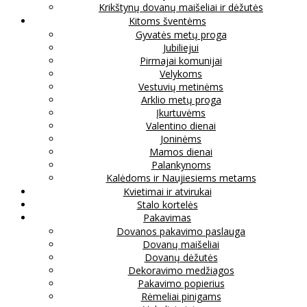
Krikštynų dovanų maišeliai ir dėžutės
Kitoms šventėms
Gyvatės metų proga
Jubiliejui
Pirmajai komunijai
Velykoms
Vestuvių metinėms
Arklio metų proga
Įkurtuvėms
Valentino dienai
Joninėms
Mamos dienai
Palankynoms
Kalėdoms ir Naujiesiems metams
Kvietimai ir atvirukai
Stalo kortelės
Pakavimas
Dovanos pakavimo paslauga
Dovanų maišeliai
Dovanų dėžutės
Dekoravimo medžiagos
Pakavimo popierius
Rėmeliai pinigams