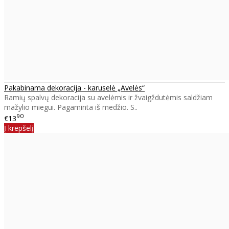
Pakabinama dekoracija - karuselė „Avelės“
Ramių spalvų dekoracija su avelėmis ir žvaigždutėmis saldžiam
mažylio miegui. Pagaminta iš medžio. S..
90
€13
Į krepšelį