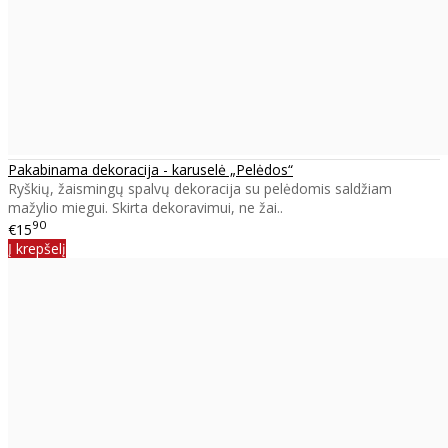
Pakabinama dekoracija - karuselė „Pelėdos“
Ryškių, žaismingų spalvų dekoracija su pelėdomis saldžiam
mažylio miegui. Skirta dekoravimui, ne žai..
90
€15
Į krepšelį