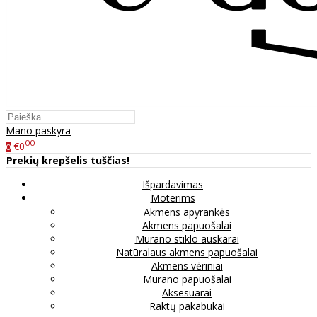
Mano paskyra
00
€0
0
Prekių krepšelis tuščias!
Išpardavimas
Moterims
Akmens apyrankės
Akmens papuošalai
Murano stiklo auskarai
Natūralaus akmens papuošalai
Akmens vėriniai
Murano papuošalai
Aksesuarai
Raktų pakabukai