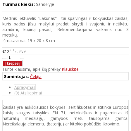
Turimas kiekis:
Sandėlyje
Medinis lėktuvėlis "Lakūnas" - tai spalvingas ir kokybiškas žaislas,
kuris padės Jūsų mažyliui pradėti skrydį į svajonių ir netikėtų
atradimų kupiną pasaulį. Rekomenduojama vaikams nuo 3
metukų.
Išmatavimai: 19 x 20 x 8 cm
90
€12
su PVM
Turite klausimų apie šią prekę?
Klauskite
Gamintojas:
Čekija
Aprašymas
(0) Atsiliepimai
Žaislas yra aukščiausios kokybės, sertifikuotas ir atitinka Europos
žaislų saugos taisykles EN 71, netoksiškas ir pagamintas iš
natūralių medžiagų, gamybos metu tausojama gamta.
Nereikalauja elementų (baterijų) ar kitokio pobūdžio įkrovimo.