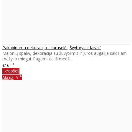
Pakabinama dekoracija - karuselė „Švyturys ir laivai“
Malonių spalvų dekoracija su žuvytėmis ir jūros augalija saldžiam
mažylio miegui. Pagaminta iš medži..
90
€16
Į krepšelį
%
Akcija
-9