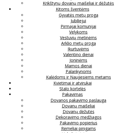
Krikštynų dovanų maišeliai ir dėžutės
Kitoms šventėms
Gyvatės metų proga
Jubiliejui
Pirmajai komunijai
Velykoms
Vestuvių metinėms
Arklio metų proga
Įkurtuvėms
Valentino dienai
Joninėms
Mamos dienai
Palankynoms
Kalėdoms ir Naujiesiems metams
Kvietimai ir atvirukai
Stalo kortelės
Pakavimas
Dovanos pakavimo paslauga
Dovanų maišeliai
Dovanų dėžutės
Dekoravimo medžiagos
Pakavimo popierius
Rėmeliai pinigams