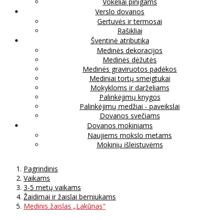
Vokeliai pinigams
Verslo dovanos
Gertuvės ir termosai
Rašikliai
Šventinė atributika
Medinės dekoracijos
Medinės dėžutės
Medinės graviruotos padėkos
Mediniai tortų smeigtukai
Mokykloms ir darželiams
Palinkėjimų knygos
Palinkėjimų medžiai - paveikslai
Dovanos svečiams
Dovanos mokiniams
Naujiems mokslo metams
Mokinių išleistuvėms
Pagrindinis
Vaikams
3-5 metų vaikams
Žaidimai ir žaislai berniukams
Medinis žaislas „Lakūnas"