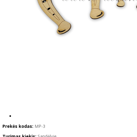
Prekės kodas:
MP-3
Turimas kiekis:
Sandėlyje