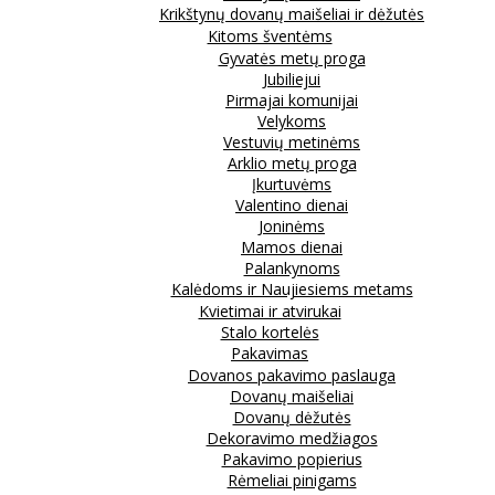
Krikštynų dovanų maišeliai ir dėžutės
Kitoms šventėms
Gyvatės metų proga
Jubiliejui
Pirmajai komunijai
Velykoms
Vestuvių metinėms
Arklio metų proga
Įkurtuvėms
Valentino dienai
Joninėms
Mamos dienai
Palankynoms
Kalėdoms ir Naujiesiems metams
Kvietimai ir atvirukai
Stalo kortelės
Pakavimas
Dovanos pakavimo paslauga
Dovanų maišeliai
Dovanų dėžutės
Dekoravimo medžiagos
Pakavimo popierius
Rėmeliai pinigams