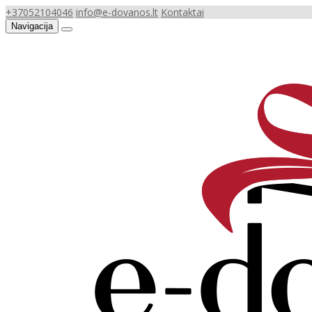
+37052104046
info@e-dovanos.lt
Kontaktai
Navigacija