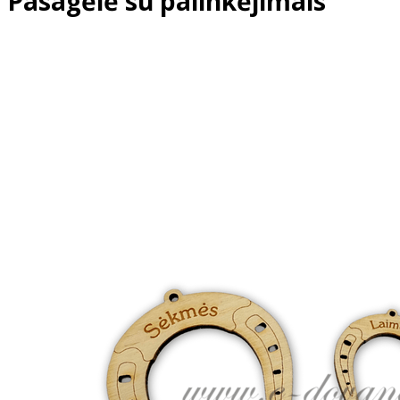
Pasagėlė su palinkėjimais