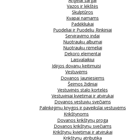
Angelai sargai
Vazos ir lėkštės
Skulptūros
Kvapai namams
Padėkliukai
Puodeliai ir Puodelių Rinkiniai
Serviravimo indai
Nuotraukų albumai
Nuotraukų rėmeliai
Dekoro elementai
Laisvalaikiui
Idėjos dovanų keitimuisi
Vestuvėms
Dovanos Jauniesiems
Šeimos židiniai
Vestuvinės stalo kortelės
Vestuviniai kvietimai ir atvirukai
Dovanos vestuvių svečiams
Palinkėjimų knygos ir paveikslai vestuvėms
Krikštynoms
Dovanos krikštynų proga
Dovanos krikštynų svečiams
Krikštynų kvietimai ir atvirukai
Krikštynų atributika