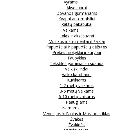
Vyrams
Aksesuarai
Dovanos gurmanams
Kvapai automobiliui
Raktų pakabukai
Vaikams
Lėlės ir aksesuarai
Muzikos instrumentai ir žaislai
Papuošalai ir papuošalų dėžutės
Prekės mokyklai ir kūrybai
Taupyklės
Tekstilės gaminiai su spauda
Vaikiški indai
Vaiko kambariui
Kūdikiams
1-2 metų vaikams
3-5 metų vaikams
6-10 metų vaikams
Paaugliams
Namams
Venecijos krištolas ir Murano stiklas
Žvakės
Žvakidės