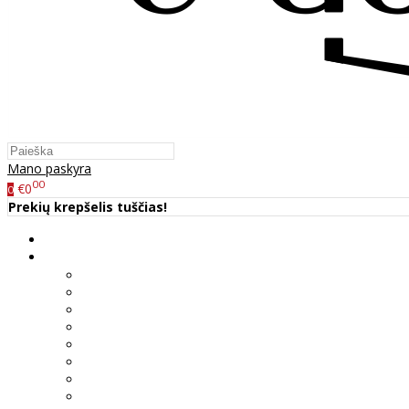
Mano paskyra
00
€0
0
Prekių krepšelis tuščias!