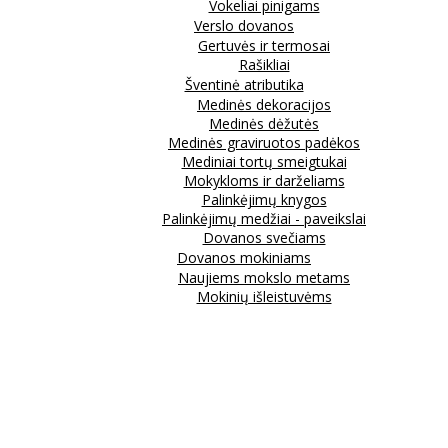
Vokeliai pinigams
Verslo dovanos
Gertuvės ir termosai
Rašikliai
Šventinė atributika
Medinės dekoracijos
Medinės dėžutės
Medinės graviruotos padėkos
Mediniai tortų smeigtukai
Mokykloms ir darželiams
Palinkėjimų knygos
Palinkėjimų medžiai - paveikslai
Dovanos svečiams
Dovanos mokiniams
Naujiems mokslo metams
Mokinių išleistuvėms