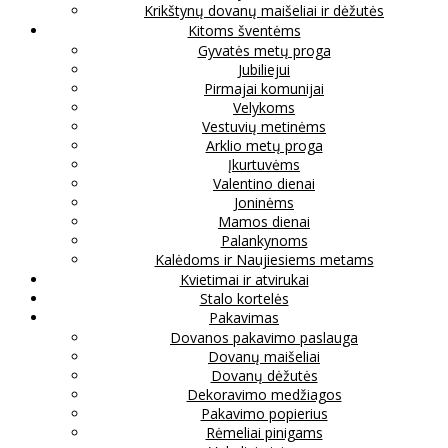
Krikštynų dovanų maišeliai ir dėžutės
Kitoms šventėms
Gyvatės metų proga
Jubiliejui
Pirmajai komunijai
Velykoms
Vestuvių metinėms
Arklio metų proga
Įkurtuvėms
Valentino dienai
Joninėms
Mamos dienai
Palankynoms
Kalėdoms ir Naujiesiems metams
Kvietimai ir atvirukai
Stalo kortelės
Pakavimas
Dovanos pakavimo paslauga
Dovanų maišeliai
Dovanų dėžutės
Dekoravimo medžiagos
Pakavimo popierius
Rėmeliai pinigams