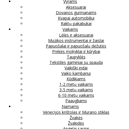
Vyrams
Aksesuarai
Dovanos gurmanams
Kvapai automobiliui
Raktų pakabukai
Vaikams
Lėlės ir aksesuarai
Muzikos instrumentai ir žaislai
Papuošalai ir papuošalų dėžutės
Prekės mokyklai ir kūrybai
Taupyklės
Tekstilės gaminiai su spauda
Vaikiški indai
Vaiko kambariui
Kūdikiams
1-2 metų vaikams
3-5 metų vaikams
6-10 metų vaikams
Paaugliams
Namams
Venecijos krištolas ir Murano stiklas
Žvakės
Žvakidės
Angelai sargai