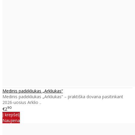
Medinis padėkliukas „Arkliukas“
Medinis padėkliukas „Arkliukas“ – praktiška dovana pasitinkant
2026-uosius Arklio ..
90
€2
Į krepšelį
Naujiena