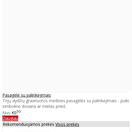
Pasagėlė su palinkėjimais
Trijų dydžių graviruotos medinės pasagėlės su palinkėjimais - puiki
simbolinė dovana ar mielas pried..
50
Nuo
€0
Daugiau
Rekomenduojamos prekės
Visos prekės