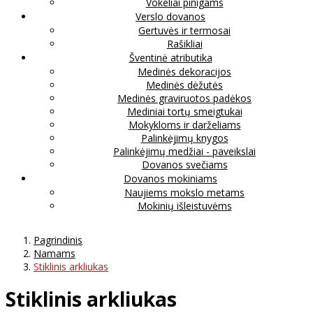
Vokeliai pinigams
Verslo dovanos
Gertuvės ir termosai
Rašikliai
Šventinė atributika
Medinės dekoracijos
Medinės dėžutės
Medinės graviruotos padėkos
Mediniai tortų smeigtukai
Mokykloms ir darželiams
Palinkėjimų knygos
Palinkėjimų medžiai - paveikslai
Dovanos svečiams
Dovanos mokiniams
Naujiems mokslo metams
Mokinių išleistuvėms
Pagrindinis
Namams
Stiklinis arkliukas
Stiklinis arkliukas