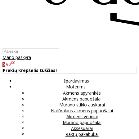
Mano paskyra
00
€0
0
Prekių krepšelis tuščias!
Išpardavimas
Moterims
Akmens apyrankės
Akmens papuošalai
Murano stiklo auskarai
Natūralaus akmens papuošalai
Akmens vėriniai
Murano papuošalai
Aksesuarai
Raktų pakabukai