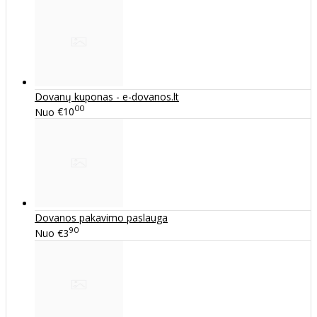
Dovanų kuponas - e-dovanos.lt
00
Nuo
€10
Dovanos pakavimo paslauga
90
Nuo
€3