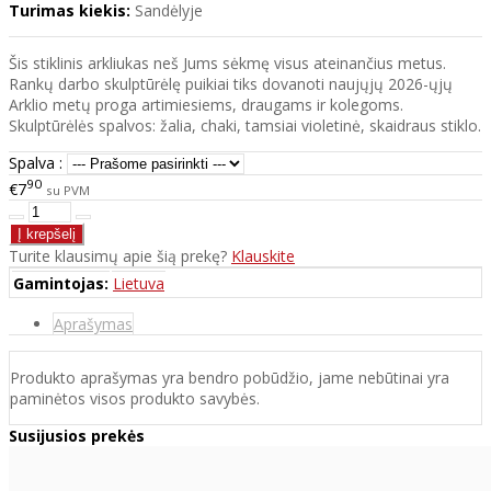
Turimas kiekis:
Sandėlyje
Šis stiklinis arkliukas neš Jums sėkmę visus ateinančius metus.
Rankų darbo skulptūrėlę puikiai tiks dovanoti naujųjų 2026-ųjų
Arklio metų proga artimiesiems, draugams ir kolegoms.
Skulptūrėlės spalvos: žalia, chaki, tamsiai violetinė, skaidraus stiklo.
Spalva :
90
€7
su PVM
Turite klausimų apie šią prekę?
Klauskite
Gamintojas:
Lietuva
Aprašymas
Produkto aprašymas yra bendro pobūdžio, jame nebūtinai yra
paminėtos visos produkto savybės.
Susijusios prekės