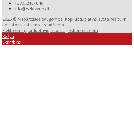
+37052104046
info@e-dovanos.lt
2026 © Visos teisės saugomos. Kopijuoti, platinti svetainės turinį
be autorių sutikimo draudžiama.
Elektroninių parduotuvių nuoma
-
eshoprent.com
Rašyti
Skambinti