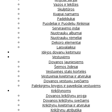
Vazos ir lėkštės
Skulptūros
Kvapai namams
Padėkliukai
Puodeliai ir Puodelių Rinkiniai
Serviravimo indai
Nuotraukų albumai
Nuotraukų rėmeliai
Dekoro elementai
Laisvalaikiui
Idėjos dovanų keitimuisi
Vestuvėms
Dovanos Jauniesiems
Šeimos židiniai
Vestuvinės stalo kortelės
Vestuviniai kvietimai ir atvirukai
Dovanos vestuvių svečiams
Palinkėjimų knygos ir paveikslai vestuvėms
Krikštynoms
Dovanos krikštynų proga
Dovanos krikštynų svečiams
Krikštynų kvietimai ir atvirukai
Krikštynų atributika