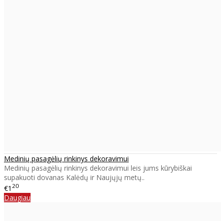
Medinių pasagėlių rinkinys dekoravimui
Medinių pasagėlių rinkinys dekoravimui leis jums kūrybiškai
supakuoti dovanas Kalėdų ir Naujųjų metų..
20
€1
Daugiau