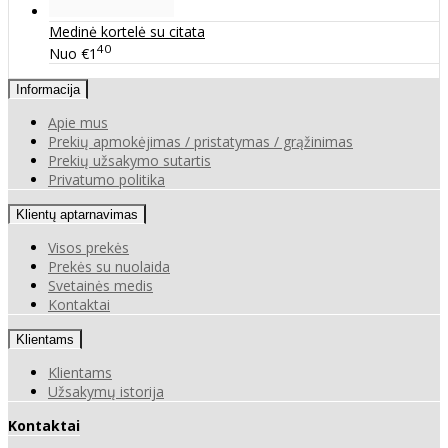
Medinė kortelė su citata
40
Nuo
€1
Informacija
Apie mus
Prekių apmokėjimas / pristatymas / grąžinimas
Prekių užsakymo sutartis
Privatumo politika
Klientų aptarnavimas
Visos prekės
Prekės su nuolaida
Svetainės medis
Kontaktai
Klientams
Klientams
Užsakymų istorija
Kontaktai