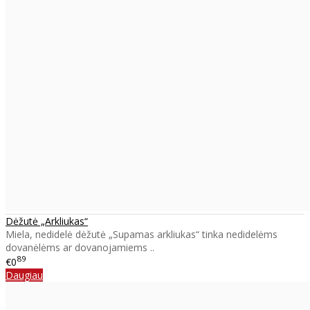
Dėžutė „Arkliukas“
Miela, nedidelė dėžutė „Supamas arkliukas“ tinka nedidelėms
dovanėlėms ar dovanojamiems ..
89
€0
Daugiau