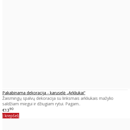
Pakabinama dekoracija - karuselė „Arkliukai“
Žaismingų spalvų dekoracija su linksmais arkliukais mažylio
saldžiam miegui ir džiugiam rytui. Pagam..
90
€13
Į krepšelį