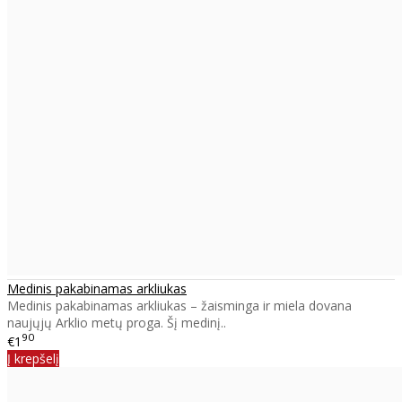
Medinis pakabinamas arkliukas
Medinis pakabinamas arkliukas – žaisminga ir miela dovana
naujųjų Arklio metų proga. Šį medinį..
90
€1
Į krepšelį