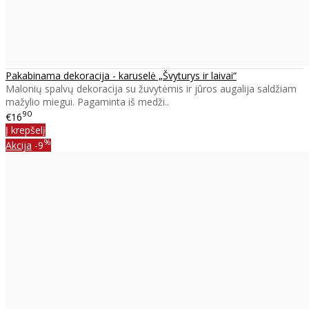
Pakabinama dekoracija - karuselė „Švyturys ir laivai“
Malonių spalvų dekoracija su žuvytėmis ir jūros augalija saldžiam
mažylio miegui. Pagaminta iš medži..
90
€16
Į krepšelį
%
Akcija
-9