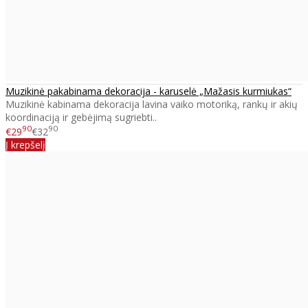
Muzikinė pakabinama dekoracija - karuselė „Mažasis kurmiukas“
Muzikinė kabinama dekoracija lavina vaiko motoriką, rankų ir akių
koordinaciją ir gebėjimą sugriebti..
90
90
€29
€32
Į krepšelį