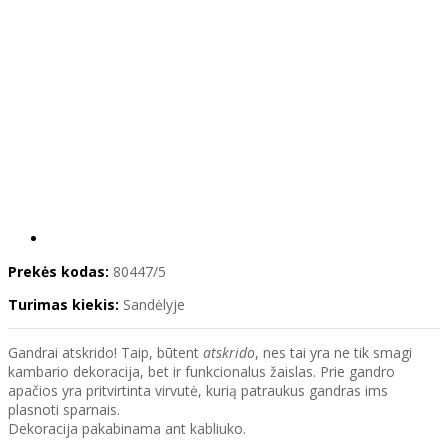
Prekės kodas:
80447/5
Turimas kiekis:
Sandėlyje
Gandrai atskrido! Taip, būtent
atskrido
, nes tai yra ne tik smagi
kambario dekoracija, bet ir funkcionalus žaislas. Prie gandro
apačios yra pritvirtinta virvutė, kurią patraukus gandras ims
plasnoti sparnais.
Dekoracija pakabinama ant kabliuko.