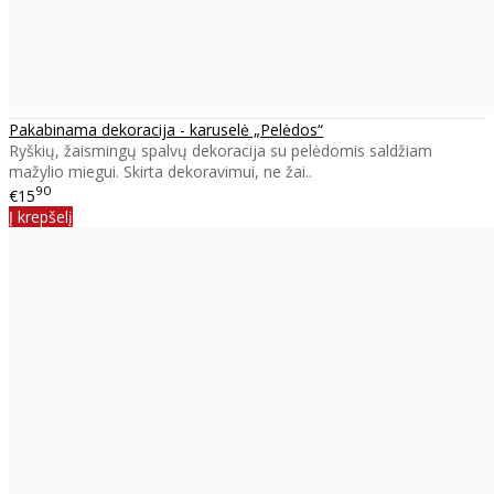
Pakabinama dekoracija - karuselė „Pelėdos“
Ryškių, žaismingų spalvų dekoracija su pelėdomis saldžiam
mažylio miegui. Skirta dekoravimui, ne žai..
90
€15
Į krepšelį