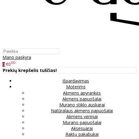
Mano paskyra
00
€0
0
Prekių krepšelis tuščias!
Išpardavimas
Moterims
Akmens apyrankės
Akmens papuošalai
Murano stiklo auskarai
Natūralaus akmens papuošalai
Akmens vėriniai
Murano papuošalai
Aksesuarai
Raktų pakabukai