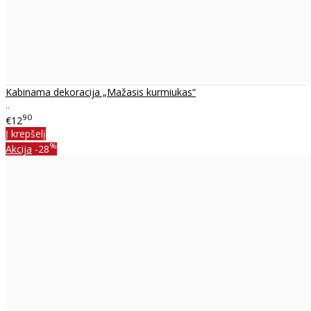
Kabinama dekoracija „Mažasis kurmiukas“
..
90
€12
Į krepšelį
%
Akcija
-28