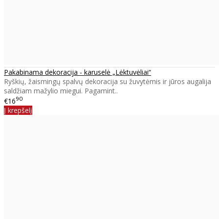
Pakabinama dekoracija - karuselė „Lėktuvėliai“
Ryškių, žaismingų spalvų dekoracija su žuvytėmis ir jūros augalija
saldžiam mažylio miegui. Pagamint..
90
€16
Į krepšelį