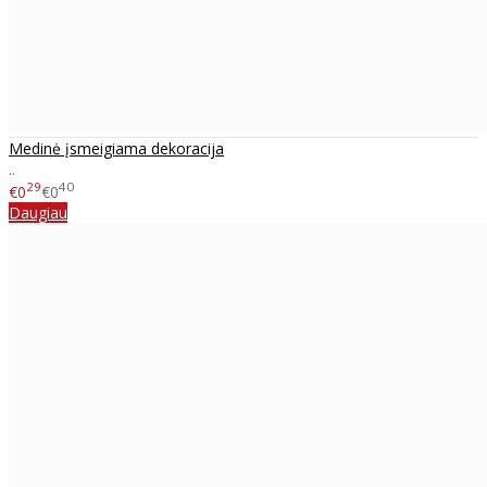
Medinė įsmeigiama dekoracija
..
29
40
€0
€0
Daugiau