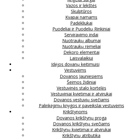
Vazos ir lėkštės
Skulptūros
Kvapai namams
Padėkliukai
Puodeliai ir Puodelių Rinkiniai
Serviravimo indai
Nuotraukų albumai
Nuotraukų rėmeliai
Dekoro elementai
Laisvalaikiui
Idėjos dovanų keitimuisi
Vestuvėms
Dovanos Jauniesiems
Šeimos židiniai
Vestuvinės stalo kortelės
Vestuviniai kvietimai ir atvirukai
Dovanos vestuvių svečiams
Palinkėjimų knygos ir paveikslai vestuvėms
Krikštynoms
Dovanos krikštynų proga
Dovanos krikštynų svečiams
Krikštynų kvietimai ir atvirukai
Krikštynų atributika