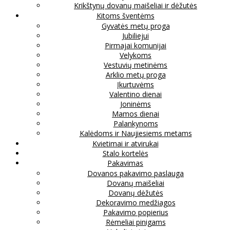
Krikštynų dovanų maišeliai ir dėžutės
Kitoms šventėms
Gyvatės metų proga
Jubiliejui
Pirmajai komunijai
Velykoms
Vestuvių metinėms
Arklio metų proga
Įkurtuvėms
Valentino dienai
Joninėms
Mamos dienai
Palankynoms
Kalėdoms ir Naujiesiems metams
Kvietimai ir atvirukai
Stalo kortelės
Pakavimas
Dovanos pakavimo paslauga
Dovanų maišeliai
Dovanų dėžutės
Dekoravimo medžiagos
Pakavimo popierius
Rėmeliai pinigams