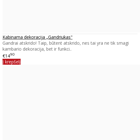
Kabinama dekoracija „Gandriukas"
Gandrai atskrido! Taip, būtent atskrido, nes tai yra ne tik smagi
kambario dekoracija, bet ir funkci..
90
€14
Į krepšelį