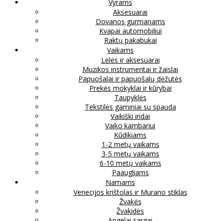
Vyrams
Aksesuarai
Dovanos gurmanams
Kvapai automobiliui
Raktų pakabukai
Vaikams
Lėlės ir aksesuarai
Muzikos instrumentai ir žaislai
Papuošalai ir papuošalų dėžutės
Prekės mokyklai ir kūrybai
Taupyklės
Tekstilės gaminiai su spauda
Vaikiški indai
Vaiko kambariui
Kūdikiams
1-2 metų vaikams
3-5 metų vaikams
6-10 metų vaikams
Paaugliams
Namams
Venecijos krištolas ir Murano stiklas
Žvakės
Žvakidės
Angelai sargai