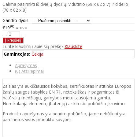
Galima pasirinkti iš dviejų dydžių: vidutinio (69 x 62 x 7) ir didelio
(78 x 82 x 8)
Gandro dydis :
90
€19
su PVM
Turite klausimų apie šią prekę?
Klauskite
Gamintojas:
Čekija
Aprašymas
(0) Atsiliepimai
Žaislas yra aukščiausios kokybės, sertifikuotas ir atitinka Europos
žaislų saugos taisykles EN 71, netoksiškas ir pagamintas iš
natūralių medžiagų, gamybos metu tausojama gamta.
Nereikalauja elementų (baterijų) ar kitokio pobūdžio įkrovimo.
Produkto aprašymas yra bendro pobūdžio, jame nebūtinai yra
paminėtos visos produkto savybės.