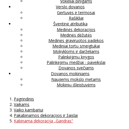
Vokeliai pinigams
Verslo dovanos
Gertuvės ir termosai
Rašikliai
Šventinė atributika
Medinės dekoracijos
Medinės dėžutės
Medinės graviruotos padėkos
Mediniai tortų smeigtukai
Mokykloms ir darželiams
Palinkėjimų knygos
Palinkėjimų medžiai - paveikslai
Dovanos svečiams
Dovanos mokiniams
Naujiems mokslo metams
Mokinių išleistuvėms
Pagrindinis
Vaikams
Vaiko kambariui
Pakabinamos dekoracijos ir žaislai
Kabinama dekoracija „Gandras"