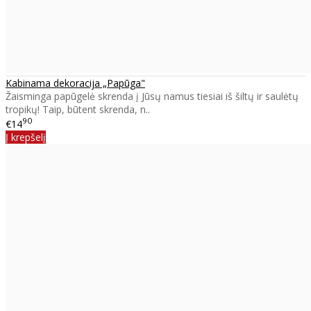
Kabinama dekoracija „Papūga"
Žaisminga papūgelė skrenda į Jūsų namus tiesiai iš šiltų ir saulėtų
tropikų! Taip, būtent skrenda, n..
90
€14
Į krepšelį