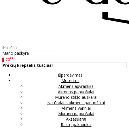
Mano paskyra
00
€0
0
Prekių krepšelis tuščias!
Išpardavimas
Moterims
Akmens apyrankės
Akmens papuošalai
Murano stiklo auskarai
Natūralaus akmens papuošalai
Akmens vėriniai
Murano papuošalai
Aksesuarai
Raktų pakabukai