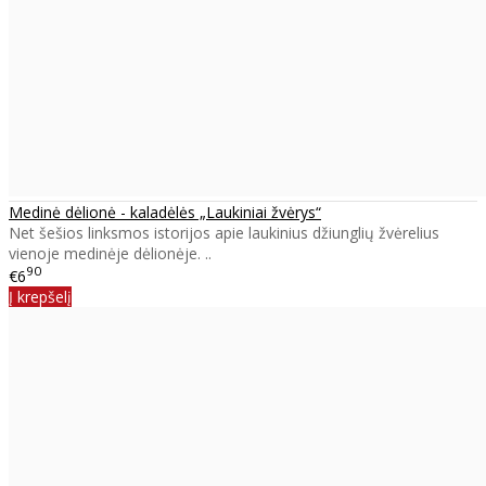
Medinė dėlionė - kaladėlės „Laukiniai žvėrys“
Net šešios linksmos istorijos apie laukinius džiunglių žvėrelius
vienoje medinėje dėlionėje. ..
90
€6
Į krepšelį