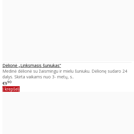
Dėlionė „Linksmasis šuniukas“
Medinė dėlionė su žaismingu ir mielu šuniuku. Dėlionę sudaro 24
dalys. Skirta vaikams nuo 3- metų, s..
90
€9
Į krepšelį