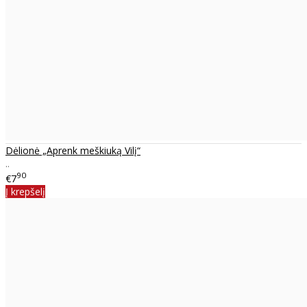
Dėlionė „Aprenk meškiuką Vilį“
..
90
€7
Į krepšelį