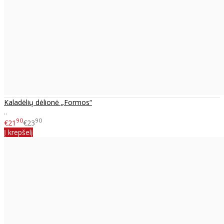
Kaladėlių dėlionė „Formos“
..
90
90
€21
€23
Į krepšelį