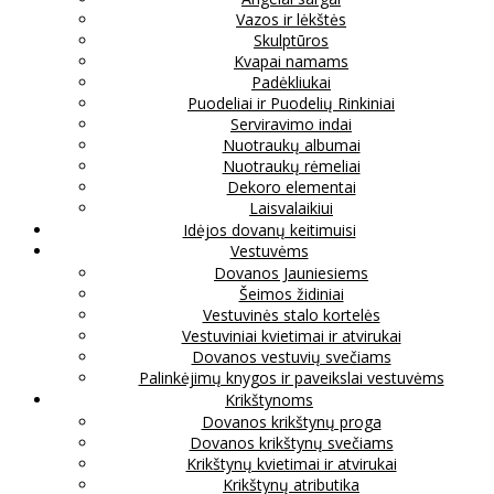
Vazos ir lėkštės
Skulptūros
Kvapai namams
Padėkliukai
Puodeliai ir Puodelių Rinkiniai
Serviravimo indai
Nuotraukų albumai
Nuotraukų rėmeliai
Dekoro elementai
Laisvalaikiui
Idėjos dovanų keitimuisi
Vestuvėms
Dovanos Jauniesiems
Šeimos židiniai
Vestuvinės stalo kortelės
Vestuviniai kvietimai ir atvirukai
Dovanos vestuvių svečiams
Palinkėjimų knygos ir paveikslai vestuvėms
Krikštynoms
Dovanos krikštynų proga
Dovanos krikštynų svečiams
Krikštynų kvietimai ir atvirukai
Krikštynų atributika