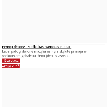
Pirmoji dėlionė "Meškiukas Baribalas ir ledai"
Labai patogi dėlionė mažyliams - yra skylutė pirmajam-
paskutiniam gabalėliui išimti-įdėti, o visos k..
%
Akcija
-12