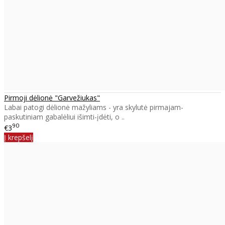
Pirmoji dėlionė "Garvežiukas"
Labai patogi dėlionė mažyliams - yra skylutė pirmajam-
paskutiniam gabalėliui išimti-įdėti, o ..
90
€3
Į krepšelį