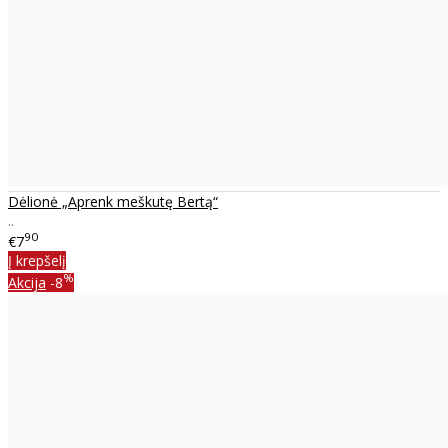
Dėlionė „Aprenk meškutę Bertą“
..
90
€7
Į krepšelį
%
Akcija
-8