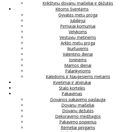
Krikštynų dovanų maišeliai ir dėžutės
Kitoms šventėms
Gyvatės metų proga
Jubiliejui
Pirmajai komunijai
Velykoms
Vestuvių metinėms
Arklio metų proga
Įkurtuvėms
Valentino dienai
Joninėms
Mamos dienai
Palankynoms
Kalėdoms ir Naujiesiems metams
Kvietimai ir atvirukai
Stalo kortelės
Pakavimas
Dovanos pakavimo paslauga
Dovanų maišeliai
Dovanų dėžutės
Dekoravimo medžiagos
Pakavimo popierius
Rėmeliai pinigams