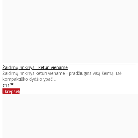
Žaidimų rinkinys - keturi viename
Žaidimų rinkinys keturi viename - pradžiugins visą šeimą. Dėl
kompaktiško dydžio ypač ..
90
€11
Į krepšelį