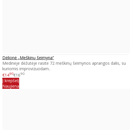
Dėlionė „Meškinų šeimyna“
Medinėje dėžutėje rasite 72 meškinų šeimynos aprangos dalis, su
kuriomis improvizuodam..
90
90
€14
€16
Į krepšelį
Naujiena