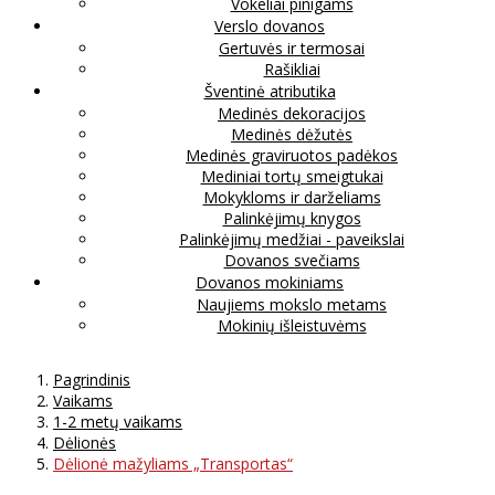
Vokeliai pinigams
Verslo dovanos
Gertuvės ir termosai
Rašikliai
Šventinė atributika
Medinės dekoracijos
Medinės dėžutės
Medinės graviruotos padėkos
Mediniai tortų smeigtukai
Mokykloms ir darželiams
Palinkėjimų knygos
Palinkėjimų medžiai - paveikslai
Dovanos svečiams
Dovanos mokiniams
Naujiems mokslo metams
Mokinių išleistuvėms
Pagrindinis
Vaikams
1-2 metų vaikams
Dėlionės
Dėlionė mažyliams „Transportas“