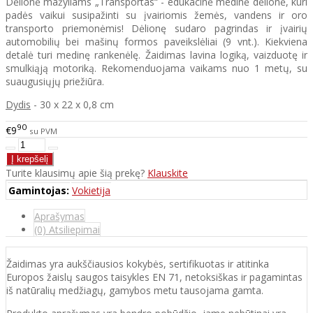
Dėlionė mažyliams „Transportas“ - edukacinė medinė dėlionė, kuri
padės vaikui susipažinti su įvairiomis žemės, vandens ir oro
transporto priemonėmis! Dėlionę sudaro pagrindas ir įvairių
automobilių bei mašinų formos paveikslėliai (9 vnt.). Kiekviena
detalė turi medinę rankenėlę. Žaidimas lavina logiką, vaizduotę ir
smulkiąją motoriką. Rekomenduojama vaikams nuo 1 metų, su
suaugusiųjų priežiūra.
Dydis
- 30 x 22 x 0,8 cm
90
€9
su PVM
Turite klausimų apie šią prekę?
Klauskite
Gamintojas:
Vokietija
Aprašymas
(0) Atsiliepimai
Žaidimas yra aukščiausios kokybės, sertifikuotas ir atitinka
Europos žaislų saugos taisykles EN 71, netoksiškas ir pagamintas
iš natūralių medžiagų, gamybos metu tausojama gamta.