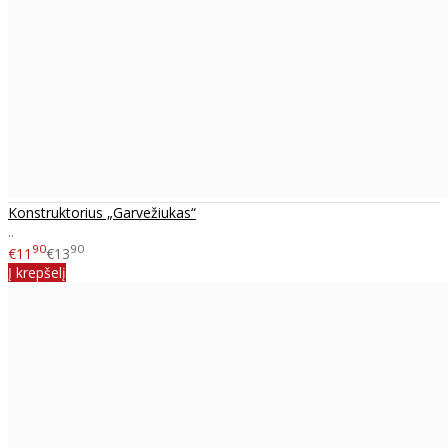
Konstruktorius „Garvežiukas“
..
90
90
€11
€13
Į krepšelį