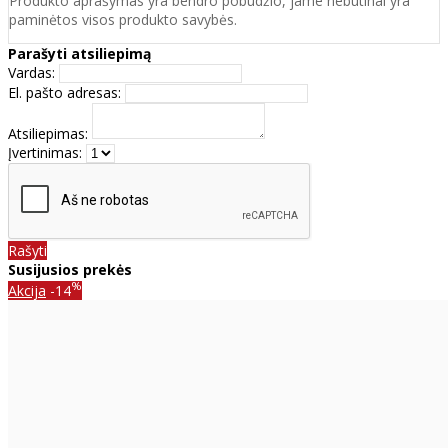
Produkto aprašymas yra bendro pobūdžio, jame nebūtinai yra
paminėtos visos produkto savybės.
Parašyti atsiliepimą
Vardas:
El. pašto adresas:
Atsiliepimas:
Įvertinimas:
Rašyti
Susijusios prekės
%
Akcija
-14