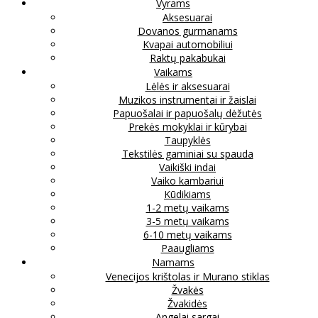
Vyrams
Aksesuarai
Dovanos gurmanams
Kvapai automobiliui
Raktų pakabukai
Vaikams
Lėlės ir aksesuarai
Muzikos instrumentai ir žaislai
Papuošalai ir papuošalų dėžutės
Prekės mokyklai ir kūrybai
Taupyklės
Tekstilės gaminiai su spauda
Vaikiški indai
Vaiko kambariui
Kūdikiams
1-2 metų vaikams
3-5 metų vaikams
6-10 metų vaikams
Paaugliams
Namams
Venecijos krištolas ir Murano stiklas
Žvakės
Žvakidės
Angelai sargai