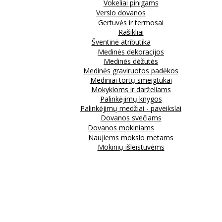
Vokeliai pinigams
Verslo dovanos
Gertuvės ir termosai
Rašikliai
Šventinė atributika
Medinės dekoracijos
Medinės dėžutės
Medinės graviruotos padėkos
Mediniai tortų smeigtukai
Mokykloms ir darželiams
Palinkėjimų knygos
Palinkėjimų medžiai - paveikslai
Dovanos svečiams
Dovanos mokiniams
Naujiems mokslo metams
Mokinių išleistuvėms