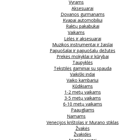
Vyrams
Aksesuarai
Dovanos gurmanams
Kvapai automobiliui
Raktų pakabukai
Vaikams
Lėlės ir aksesuarai
Muzikos instrumentai ir žaislai
Papuošalai ir papuošalų dėžutės
Prekės mokyklai ir kūrybai
Taupyklės
Tekstilės gaminiai su spauda
Vaikiški indai
Vaiko kambariui
Kūdikiams
1-2 metų vaikams
3-5 metų vaikams
6-10 metų vaikams
Paaugliams
Namams
Venecijos krištolas ir Murano stiklas
Žvakės
Žvakidės