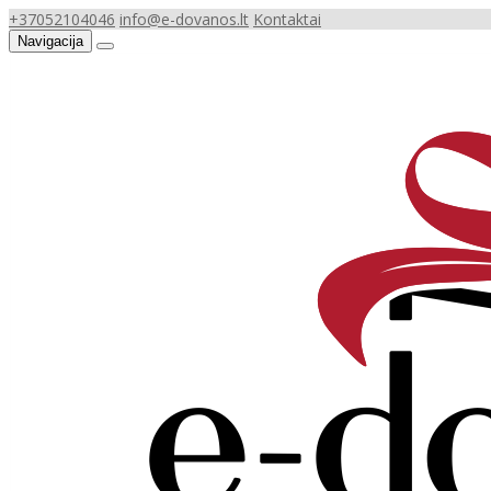
+37052104046
info@e-dovanos.lt
Kontaktai
Navigacija