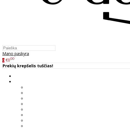
Mano paskyra
00
€0
0
Prekių krepšelis tuščias!