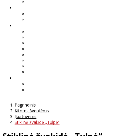
Pagrindinis
Kitoms šventėms
Įkurtuvėms
Stiklinė žvakidė „Tulpė“