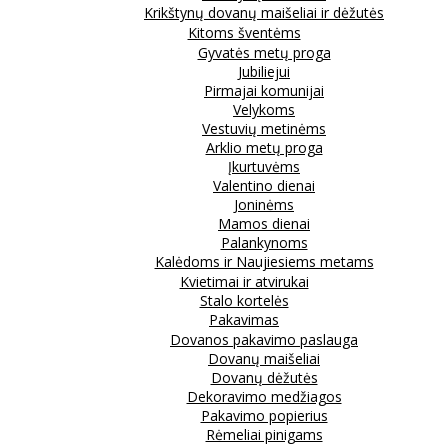
Krikštynų dovanų maišeliai ir dėžutės
Kitoms šventėms
Gyvatės metų proga
Jubiliejui
Pirmajai komunijai
Velykoms
Vestuvių metinėms
Arklio metų proga
Įkurtuvėms
Valentino dienai
Joninėms
Mamos dienai
Palankynoms
Kalėdoms ir Naujiesiems metams
Kvietimai ir atvirukai
Stalo kortelės
Pakavimas
Dovanos pakavimo paslauga
Dovanų maišeliai
Dovanų dėžutės
Dekoravimo medžiagos
Pakavimo popierius
Rėmeliai pinigams