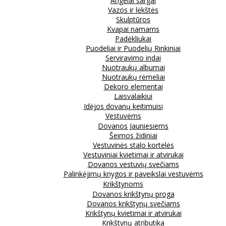
Angelai sargai
Vazos ir lėkštės
Skulptūros
Kvapai namams
Padėkliukai
Puodeliai ir Puodelių Rinkiniai
Serviravimo indai
Nuotraukų albumai
Nuotraukų rėmeliai
Dekoro elementai
Laisvalaikiui
Idėjos dovanų keitimuisi
Vestuvėms
Dovanos Jauniesiems
Šeimos židiniai
Vestuvinės stalo kortelės
Vestuviniai kvietimai ir atvirukai
Dovanos vestuvių svečiams
Palinkėjimų knygos ir paveikslai vestuvėms
Krikštynoms
Dovanos krikštynų proga
Dovanos krikštynų svečiams
Krikštynų kvietimai ir atvirukai
Krikštynų atributika