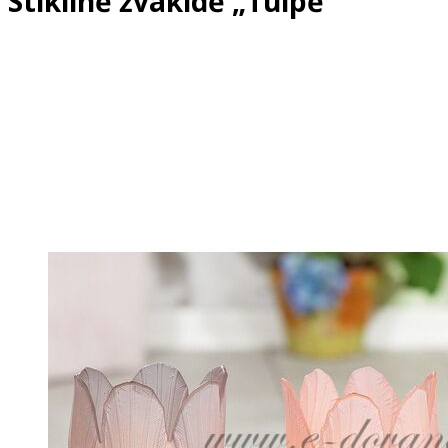
Stiklinė žvakidė „Tulpė“