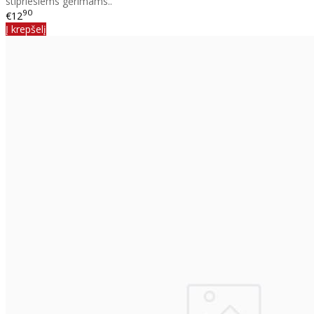
stipriesiems gėrimams..
90
€12
Į krepšelį