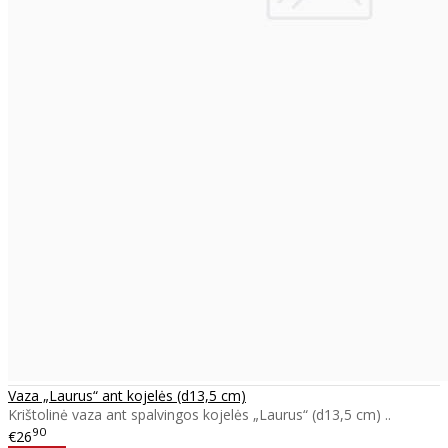
Vaza „Laurus“ ant kojelės (d13,5 cm)
Krištolinė vaza ant spalvingos kojelės „Laurus“ (d13,5 cm) ..
90
€26