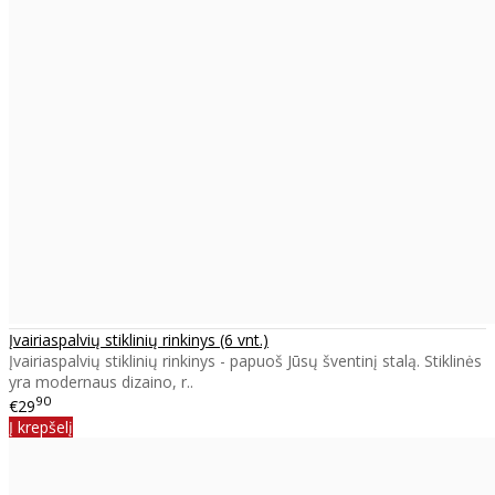
Įvairiaspalvių stiklinių rinkinys (6 vnt.)
Įvairiaspalvių stiklinių rinkinys - papuoš Jūsų šventinį stalą. Stiklinės
yra modernaus dizaino, r..
90
€29
Į krepšelį