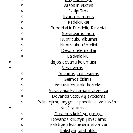
Vazos ir lėkštės
Skulptūros
Kvapai namams
Padėkliukai
Puodeliai ir Puodelių Rinkiniai
Serviravimo indai
Nuotraukų albumai
Nuotraukų rėmeliai
Dekoro elementai
Laisvalaikiui
Idėjos dovanų keitimuisi
Vestuvėms
Dovanos Jauniesiems
Šeimos židiniai
Vestuvinės stalo kortelės
Vestuviniai kvietimai ir atvirukai
Dovanos vestuvių svečiams
Palinkėjimų knygos ir paveikslai vestuvėms
Krikštynoms
Dovanos krikštynų proga
Dovanos krikštynų svečiams
Krikštynų kvietimai ir atvirukai
Krikštynų atributika