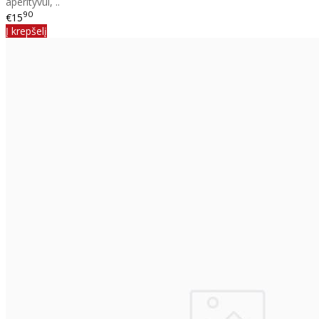
aperityvui, ..
90
€15
Į krepšelį