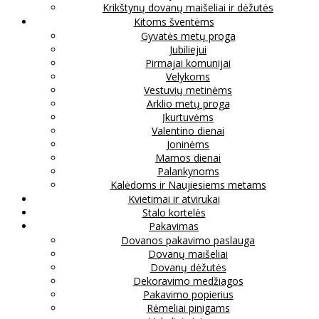
Krikštynų dovanų maišeliai ir dėžutės
Kitoms šventėms
Gyvatės metų proga
Jubiliejui
Pirmajai komunijai
Velykoms
Vestuvių metinėms
Arklio metų proga
Įkurtuvėms
Valentino dienai
Joninėms
Mamos dienai
Palankynoms
Kalėdoms ir Naujiesiems metams
Kvietimai ir atvirukai
Stalo kortelės
Pakavimas
Dovanos pakavimo paslauga
Dovanų maišeliai
Dovanų dėžutės
Dekoravimo medžiagos
Pakavimo popierius
Rėmeliai pinigams