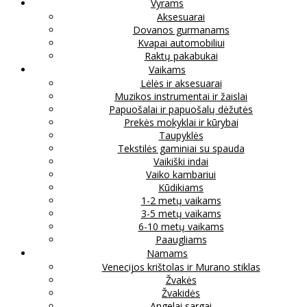
Vyrams
Aksesuarai
Dovanos gurmanams
Kvapai automobiliui
Raktų pakabukai
Vaikams
Lėlės ir aksesuarai
Muzikos instrumentai ir žaislai
Papuošalai ir papuošalų dėžutės
Prekės mokyklai ir kūrybai
Taupyklės
Tekstilės gaminiai su spauda
Vaikiški indai
Vaiko kambariui
Kūdikiams
1-2 metų vaikams
3-5 metų vaikams
6-10 metų vaikams
Paaugliams
Namams
Venecijos krištolas ir Murano stiklas
Žvakės
Žvakidės
Angelai sargai