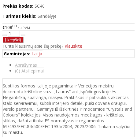
Prekės kodas:
SC40
Turimas kiekis:
Sandėlyje
00
€108
su PVM
Turite klausimų apie šią prekę?
Klauskite
Gamintojas:
Italija
Aprašymas
(0) Atsiliepimai
Subtilios formos Italijoje pagaminta ir Venecijos meistrų
dekoruota krištolinė vaza „Laurus“ ant įspūdingos kojelės.
Elegantiška, spalvinga, masyvi. Praktiškas ir patrauklus akcentas
stalo serviravimui, subtili interjero detalė, puiki dovana draugui,
verslo partneriui. Gaminys iš išskirtinės ir modernios "Crystals and
Colours" kolekcijos. Visos naudojamos medžiagos - krištolas,
stiklas, dažai atitinka ES normatyvus ir reglamentus
69/493/EEC,84/500/EEC 1935/2004, 2023/2006. Tinkama sąlyčiui
su maistu.