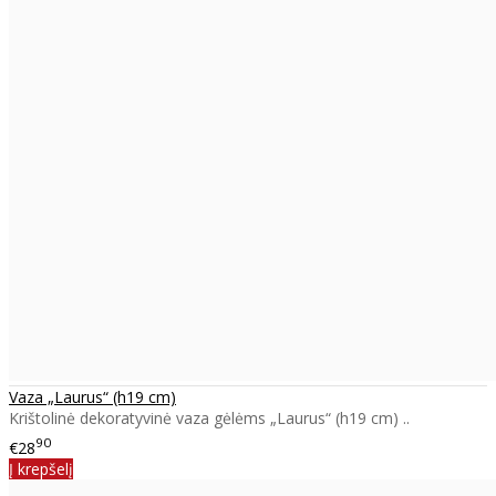
Vaza „Laurus“ (h19 cm)
Krištolinė dekoratyvinė vaza gėlėms „Laurus“ (h19 cm) ..
90
€28
Į krepšelį