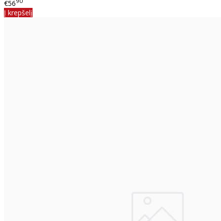
90
€56
Į krepšelį