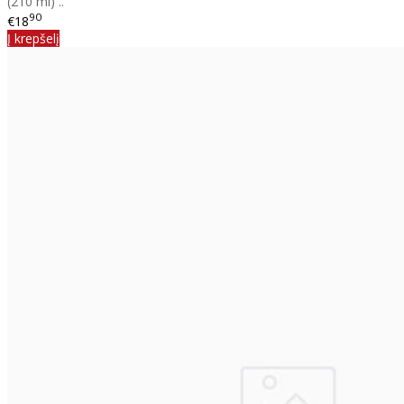
(210 ml) ..
90
€18
Į krepšelį