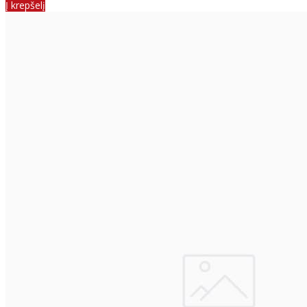
Į krepšelį