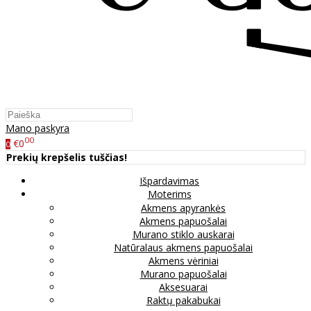
Mano paskyra
00
€0
0
Prekių krepšelis tuščias!
Išpardavimas
Moterims
Akmens apyrankės
Akmens papuošalai
Murano stiklo auskarai
Natūralaus akmens papuošalai
Akmens vėriniai
Murano papuošalai
Aksesuarai
Raktų pakabukai