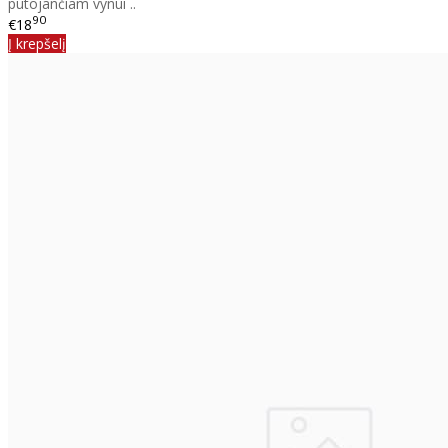
putojančiam vynui ..
90
€18
Į krepšelį