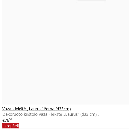
Vaza - lėkštė „Laurus“ žema (d33cm)
Dekoruoto krištolo vaza - lėkštė „Laurus“ (d33 cm) ..
90
€76
Į krepšelį