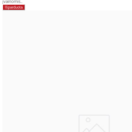
įvairiomis..