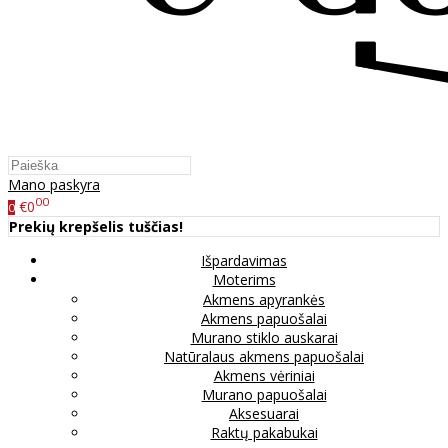
Mano paskyra
00
€0
0
Prekių krepšelis tuščias!
Išpardavimas
Moterims
Akmens apyrankės
Akmens papuošalai
Murano stiklo auskarai
Natūralaus akmens papuošalai
Akmens vėriniai
Murano papuošalai
Aksesuarai
Raktų pakabukai