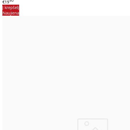
90
€19
Į krepšelį
Naujiena