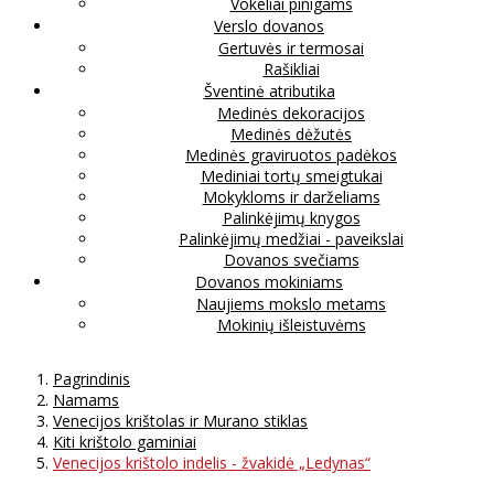
Vokeliai pinigams
Verslo dovanos
Gertuvės ir termosai
Rašikliai
Šventinė atributika
Medinės dekoracijos
Medinės dėžutės
Medinės graviruotos padėkos
Mediniai tortų smeigtukai
Mokykloms ir darželiams
Palinkėjimų knygos
Palinkėjimų medžiai - paveikslai
Dovanos svečiams
Dovanos mokiniams
Naujiems mokslo metams
Mokinių išleistuvėms
Pagrindinis
Namams
Venecijos krištolas ir Murano stiklas
Kiti krištolo gaminiai
Venecijos krištolo indelis - žvakidė „Ledynas“