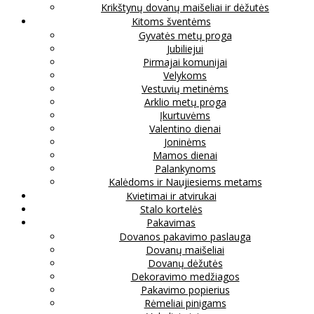
Krikštynų dovanų maišeliai ir dėžutės
Kitoms šventėms
Gyvatės metų proga
Jubiliejui
Pirmajai komunijai
Velykoms
Vestuvių metinėms
Arklio metų proga
Įkurtuvėms
Valentino dienai
Joninėms
Mamos dienai
Palankynoms
Kalėdoms ir Naujiesiems metams
Kvietimai ir atvirukai
Stalo kortelės
Pakavimas
Dovanos pakavimo paslauga
Dovanų maišeliai
Dovanų dėžutės
Dekoravimo medžiagos
Pakavimo popierius
Rėmeliai pinigams