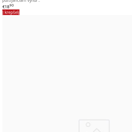
putojančiam vynui ..
90
€18
Į krepšelį