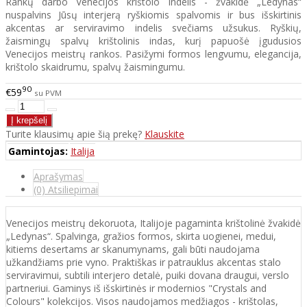
Rankų darbo Venecijos krištolo indelis - žvakidė „Ledynas“
nuspalvins Jūsų interjerą ryškiomis spalvomis ir bus išskirtinis
akcentas ar serviravimo indelis svečiams užsukus. Ryškių,
žaismingų spalvų krištolinis indas, kurį papuošė įgudusios
Venecijos meistrų rankos. Pasižymi formos lengvumu, elegancija,
krištolo skaidrumu, spalvų žaismingumu.
90
€59
su PVM
Turite klausimų apie šią prekę?
Klauskite
Gamintojas:
Italija
Aprašymas
(0) Atsiliepimai
Venecijos meistrų dekoruota, Italijoje pagaminta krištolinė žvakidė
„Ledynas“. Spalvinga, gražios formos, skirta uogienei, medui,
kitiems desertams ar skanumynams, gali būti naudojama
užkandžiams prie vyno. Praktiškas ir patrauklus akcentas stalo
serviravimui, subtili interjero detalė, puiki dovana draugui, verslo
partneriui. Gaminys iš išskirtinės ir modernios "Crystals and
Colours" kolekcijos. Visos naudojamos medžiagos - krištolas,