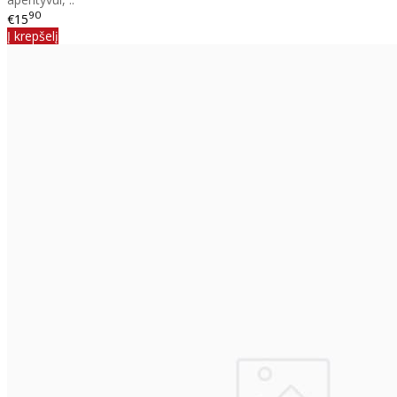
90
€15
Į krepšelį