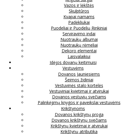
Vazos ir lėkštės
Skulptūros
Kvapai namams
Padėkliukai
Puodeliai ir Puodelių Rinkiniai
Serviravimo indai
Nuotraukų albumai
Nuotraukų rėmeliai
Dekoro elementai
Laisvalaikiui
Idėjos dovanų keitimuisi
Vestuvėms
Dovanos Jauniesiems
Šeimos židiniai
Vestuvinės stalo kortelės
Vestuviniai kvietimai ir atvirukai
Dovanos vestuvių svečiams
Palinkėjimų knygos ir paveikslai vestuvėms
Krikštynoms
Dovanos krikštynų proga
Dovanos krikštynų svečiams
Krikštynų kvietimai ir atvirukai
Krikštynų atributika