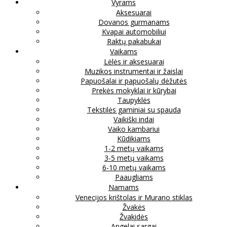
Vyrams
Aksesuarai
Dovanos gurmanams
Kvapai automobiliui
Raktų pakabukai
Vaikams
Lėlės ir aksesuarai
Muzikos instrumentai ir žaislai
Papuošalai ir papuošalų dėžutės
Prekės mokyklai ir kūrybai
Taupyklės
Tekstilės gaminiai su spauda
Vaikiški indai
Vaiko kambariui
Kūdikiams
1-2 metų vaikams
3-5 metų vaikams
6-10 metų vaikams
Paaugliams
Namams
Venecijos krištolas ir Murano stiklas
Žvakės
Žvakidės
Angelai sargai