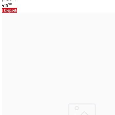
90
€18
Į krepšelį