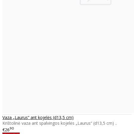
Vaza „Laurus“ ant kojelės (d13,5 cm)
Krištolinė vaza ant spalvingos kojelės „Laurus“ (d13,5 cm) ..
90
€26