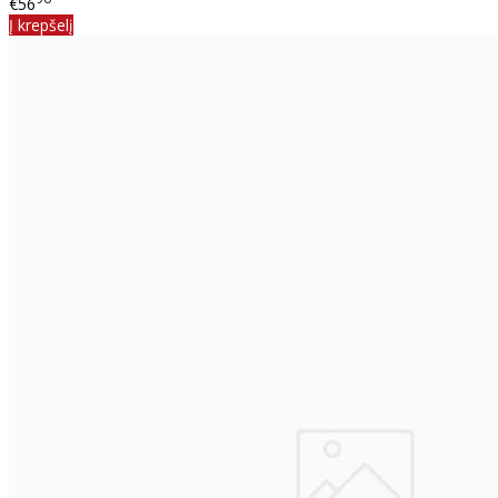
€56
Į krepšelį