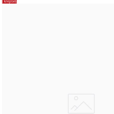
Į krepšelį