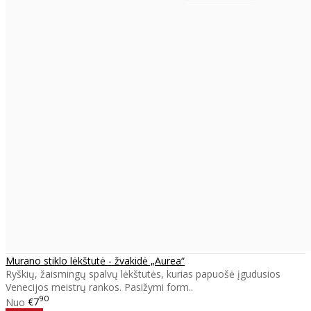
Murano stiklo lėkštutė - žvakidė „Aurea“
Ryškių, žaismingų spalvų lėkštutės, kurias papuošė įgudusios
Venecijos meistrų rankos. Pasižymi form..
90
Nuo
€7