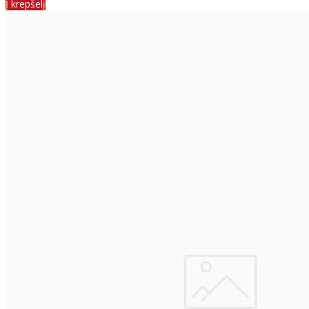
Į krepšelį