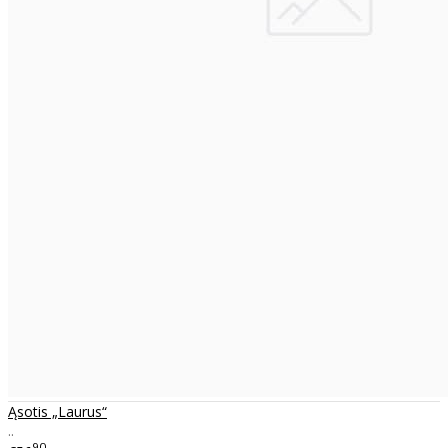
Ąsotis „Laurus“
..
90