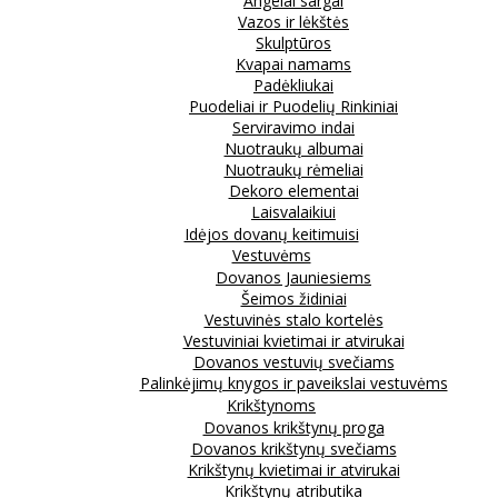
Angelai sargai
Vazos ir lėkštės
Skulptūros
Kvapai namams
Padėkliukai
Puodeliai ir Puodelių Rinkiniai
Serviravimo indai
Nuotraukų albumai
Nuotraukų rėmeliai
Dekoro elementai
Laisvalaikiui
Idėjos dovanų keitimuisi
Vestuvėms
Dovanos Jauniesiems
Šeimos židiniai
Vestuvinės stalo kortelės
Vestuviniai kvietimai ir atvirukai
Dovanos vestuvių svečiams
Palinkėjimų knygos ir paveikslai vestuvėms
Krikštynoms
Dovanos krikštynų proga
Dovanos krikštynų svečiams
Krikštynų kvietimai ir atvirukai
Krikštynų atributika