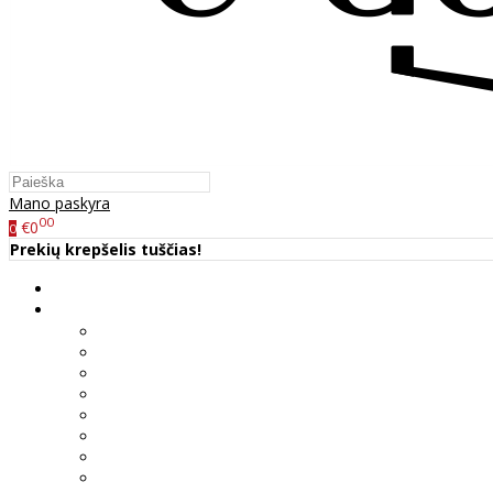
Mano paskyra
00
€0
0
Prekių krepšelis tuščias!