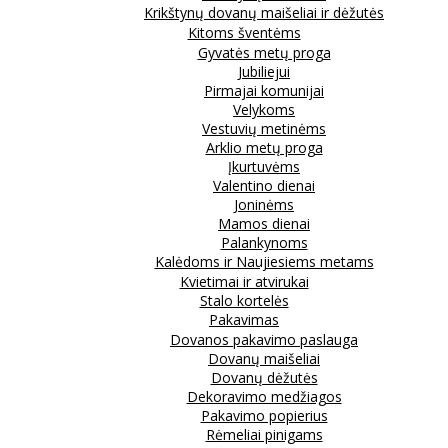
Krikštynų dovanų maišeliai ir dėžutės
Kitoms šventėms
Gyvatės metų proga
Jubiliejui
Pirmajai komunijai
Velykoms
Vestuvių metinėms
Arklio metų proga
Įkurtuvėms
Valentino dienai
Joninėms
Mamos dienai
Palankynoms
Kalėdoms ir Naujiesiems metams
Kvietimai ir atvirukai
Stalo kortelės
Pakavimas
Dovanos pakavimo paslauga
Dovanų maišeliai
Dovanų dėžutės
Dekoravimo medžiagos
Pakavimo popierius
Rėmeliai pinigams