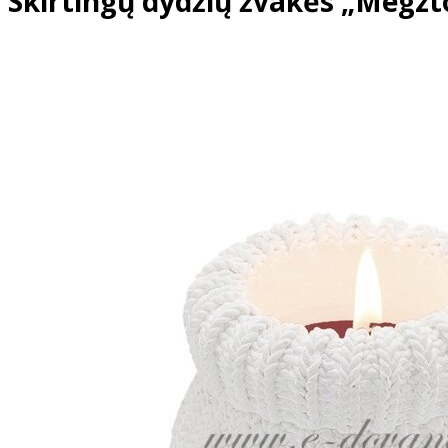
Skirtingų dydžių žvakės „Megzt