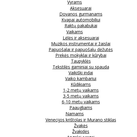
Vyrams
Aksesuarai
Dovanos gurmanams
Kvapai automobiliui
Raktų pakabukai
Vaikams
Lėlės ir aksesuarai
Muzikos instrumentai ir žaislai
Papuošalai ir papuošalų dėžutės
Prekės mokyklai ir kūrybai
Taupyklės
Tekstilės gaminiai su spauda
Vaikiški indai
Vaiko kambariui
Kūdikiams
1-2 metų vaikams
3-5 metų vaikams
6-10 metų vaikams
Paaugliams
Namams
Venecijos krištolas ir Murano stiklas
Žvakės
Žvakidės