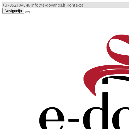
+37052104046
info@e-dovanos.lt
Kontaktai
Navigacija