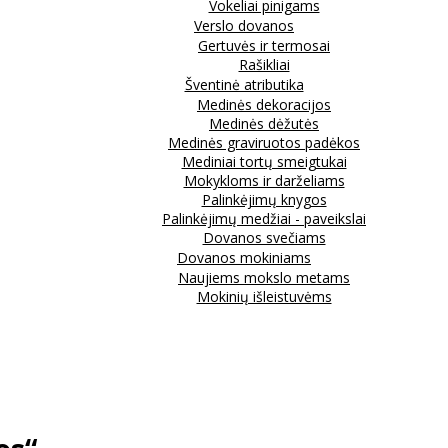
Vokeliai pinigams
Verslo dovanos
Gertuvės ir termosai
Rašikliai
Šventinė atributika
Medinės dekoracijos
Medinės dėžutės
Medinės graviruotos padėkos
Mediniai tortų smeigtukai
Mokykloms ir darželiams
Palinkėjimų knygos
Palinkėjimų medžiai - paveikslai
Dovanos svečiams
Dovanos mokiniams
Naujiems mokslo metams
Mokinių išleistuvėms