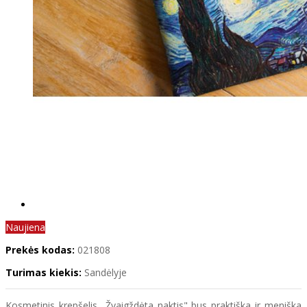
Naujiena
Prekės kodas:
021808
Turimas kiekis:
Sandėlyje
Kosmetinis krepšelis „Žvaigždėta naktis" bus praktiška ir meniška