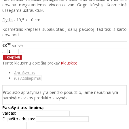
dovana mėgstantiems Vincento van Gogo kūrybą. Kosmetinė
užsegama užtrauktuku
Dydis
- 19,5 x 10 cm
Kosmetinis krepšelis supakuotas į dailią pakuotę, tad tiks iš karto
dovanoti.
90
€8
su PVM
Turite klausimų apie šią prekę?
Klauskite
Aprašymas
(0) Atsiliepimai
Produkto aprašymas yra bendro pobūdžio, jame nebūtinai yra
paminėtos visos produkto savybės.
Parašyti atsiliepimą
Vardas:
El. pašto adresas: