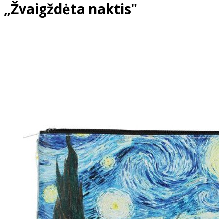
„Žvaigždėta naktis"