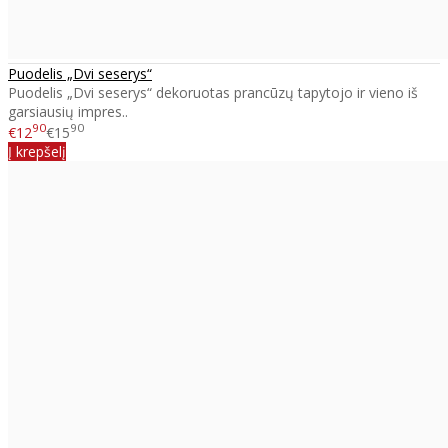
Puodelis „Dvi seserys“
Puodelis „Dvi seserys“ dekoruotas prancūzų tapytojo ir vieno iš
garsiausių impres..
90
90
€12
€15
Į krepšelį