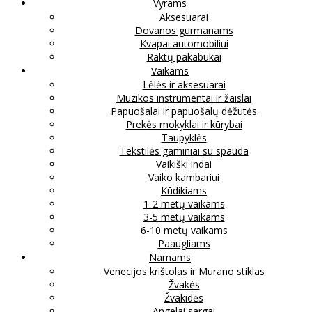
Vyrams
Aksesuarai
Dovanos gurmanams
Kvapai automobiliui
Raktų pakabukai
Vaikams
Lėlės ir aksesuarai
Muzikos instrumentai ir žaislai
Papuošalai ir papuošalų dėžutės
Prekės mokyklai ir kūrybai
Taupyklės
Tekstilės gaminiai su spauda
Vaikiški indai
Vaiko kambariui
Kūdikiams
1-2 metų vaikams
3-5 metų vaikams
6-10 metų vaikams
Paaugliams
Namams
Venecijos krištolas ir Murano stiklas
Žvakės
Žvakidės
Angelai sargai