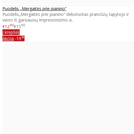
Puodelis „Mergaitės prie pianino“
Puodelis„Mergaitės prie pianino“ dekoruotas prancūzų tapytojo ir
vieno iš garsiausių impresionizmo a..
90
90
€12
€15
Į krepšelį
%
Akcija
-19