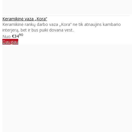
Keramikinė vaza „Kora“
Keramikinė rankų darbo vaza „Kora“ ne tik atnaujins kambario
interjerą, bet ir bus puiki dovana vest..
90
Nuo
€34
Daugiau