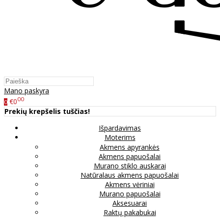
Mano paskyra
00
€0
0
Prekių krepšelis tuščias!
Išpardavimas
Moterims
Akmens apyrankės
Akmens papuošalai
Murano stiklo auskarai
Natūralaus akmens papuošalai
Akmens vėriniai
Murano papuošalai
Aksesuarai
Raktų pakabukai