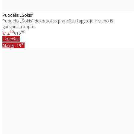
Puodelis „Šokis“
Puodelis „Šokis“ dekoruotas prancūzų tapytojo ir vieno iš
garsiausių impre..
90
90
€12
€15
Į krepšelį
%
Akcija
-19