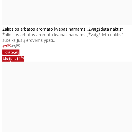
Žaliosios arbatos aromato kvapas namams „Žvaigždėta naktis“
Žaliosios arbatos aromato kvapas namams „Žvaigždėta naktis“
suteiks Jūsų erdvėms ypati..
90
90
€7
€8
Į krepšelį
%
Akcija
-11