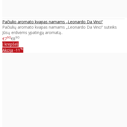
Pačiulio aromato kvapas namams „Leonardo Da Vinci“
Pačiulių aromato kvapas namams „Leonardo Da Vinci“ suteiks
Jūsų erdvėms ypatingą aromatą..
90
90
€7
€8
Į krepšelį
%
Akcija
-11