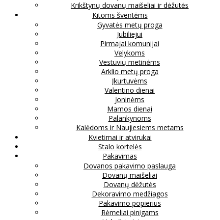
Krikštynų dovanų maišeliai ir dėžutės
Kitoms šventėms
Gyvatės metų proga
Jubiliejui
Pirmajai komunijai
Velykoms
Vestuvių metinėms
Arklio metų proga
Įkurtuvėms
Valentino dienai
Joninėms
Mamos dienai
Palankynoms
Kalėdoms ir Naujiesiems metams
Kvietimai ir atvirukai
Stalo kortelės
Pakavimas
Dovanos pakavimo paslauga
Dovanų maišeliai
Dovanų dėžutės
Dekoravimo medžiagos
Pakavimo popierius
Rėmeliai pinigams