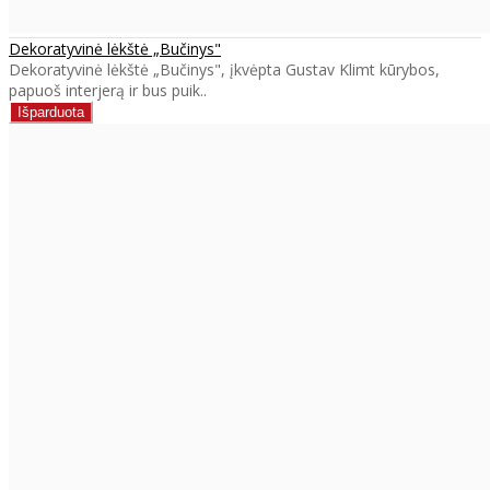
Dekoratyvinė lėkštė „Bučinys"
Dekoratyvinė lėkštė „Bučinys", įkvėpta Gustav Klimt kūrybos,
papuoš interjerą ir bus puik..