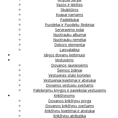
Vazos ir lėkštės
Skulptūros
Kvapai namams
Padėkliukai
Puodeliai ir Puodelių Rinkiniai
Serviravimo indai
Nuotraukų albumai
Nuotraukų rėmeliai
Dekoro elementai
Laisvalaikiui
Idėjos dovanų keitimuisi
Vestuvėms
Dovanos Jauniesiems
Šeimos židiniai
Vestuvinės stalo kortelės
Vestuviniai kvietimai ir atvirukai
Dovanos vestuvių svečiams
Palinkėjimų knygos ir paveikslai vestuvėms
Krikštynoms
Dovanos krikštynų proga
Dovanos krikštynų svečiams
Krikštynų kvietimai ir atvirukai
Krikštynų atributika