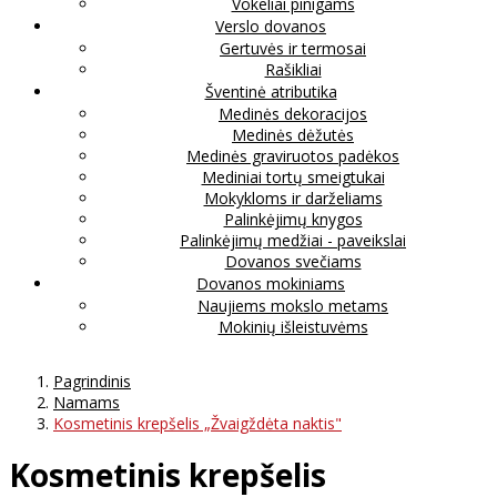
Vokeliai pinigams
Verslo dovanos
Gertuvės ir termosai
Rašikliai
Šventinė atributika
Medinės dekoracijos
Medinės dėžutės
Medinės graviruotos padėkos
Mediniai tortų smeigtukai
Mokykloms ir darželiams
Palinkėjimų knygos
Palinkėjimų medžiai - paveikslai
Dovanos svečiams
Dovanos mokiniams
Naujiems mokslo metams
Mokinių išleistuvėms
Pagrindinis
Namams
Kosmetinis krepšelis „Žvaigždėta naktis"
Kosmetinis krepšelis