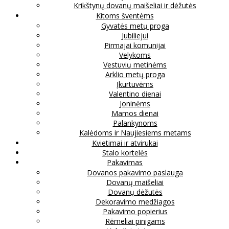
Krikštynų dovanų maišeliai ir dėžutės
Kitoms šventėms
Gyvatės metų proga
Jubiliejui
Pirmajai komunijai
Velykoms
Vestuvių metinėms
Arklio metų proga
Įkurtuvėms
Valentino dienai
Joninėms
Mamos dienai
Palankynoms
Kalėdoms ir Naujiesiems metams
Kvietimai ir atvirukai
Stalo kortelės
Pakavimas
Dovanos pakavimo paslauga
Dovanų maišeliai
Dovanų dėžutės
Dekoravimo medžiagos
Pakavimo popierius
Rėmeliai pinigams