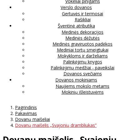
Vokeliai pinigams
Verslo dovanos
Gertuvės ir termosai
Rašikliai
Šventinė atributika
Medinės dekoracijos
Medinės dėžutės
Medinės graviruotos padėkos
Mediniai tortų smeigtukai
Mokykloms ir darželiams
Palinkėjimų knygos
Palinkėjimų medžiai - paveikslai
Dovanos svečiams
Dovanos mokiniams
Naujiems mokslo metams
Mokinių išleistuvėms
Pagrindinis
Pakavimas
Dovanų maišeliai
Dovanų maišelis „Svajonių drambliukas”
Dovanų maišelis „Svajonių