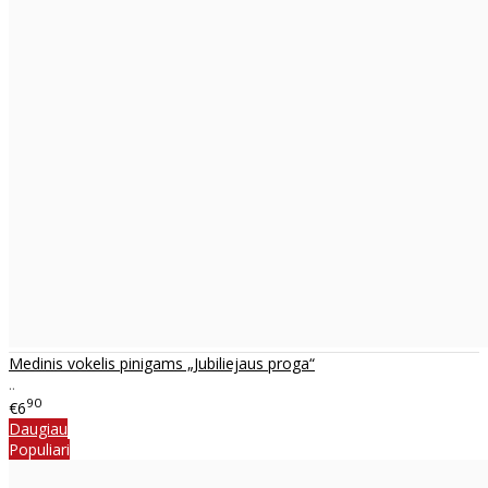
Medinis vokelis pinigams „Jubiliejaus proga“
..
90
€6
Daugiau
Populiari