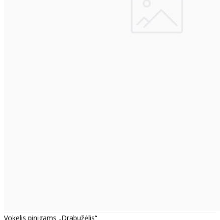
Vokelis pinigams „Drabužėlis“