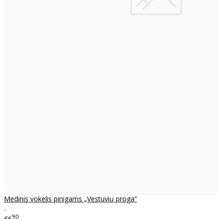
Medinis vokelis pinigams „Vestuvių proga“
..
90
€6