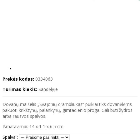
Prekės kodas:
0334063
Turimas kiekis:
Sandėlyje
Dovanų maišelis „Svajonių drambliukas” puikiai tiks dovanėlėms
pakuoti krikštynų, palankynų, gimtadienio proga. Gali būti žydros
arba rausvos spalvos.
Išmatavimai: 14 x 1 1 x 6.5 cm
Spalva :