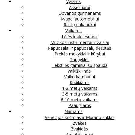
Vyrams
Aksesuarai
Dovanos gurmanams
Kvapai automobiliui
Raktų pakabukai
Vaikams
Lėlės ir aksesuarai
Muzikos instrumentai ir žaislai
Papuošalai ir papuošalų dėžutės
Prekės mokyklai ir kūrybai
Taupyklės
Tekstilės gaminiai su spauda
Vaikiški indai
Vaiko kambariui
Kūdikiams
1-2 metų vaikams
3-5 metų vaikams
6-10 metų vaikams
Paaugliams
Namams
Venecijos krištolas ir Murano stiklas
Žvakės
Žvakidės
Angelai sargai