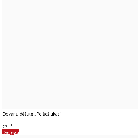
Dovanų dėžutė „Pelėdžiukas“
..
50
€2
Daugiau