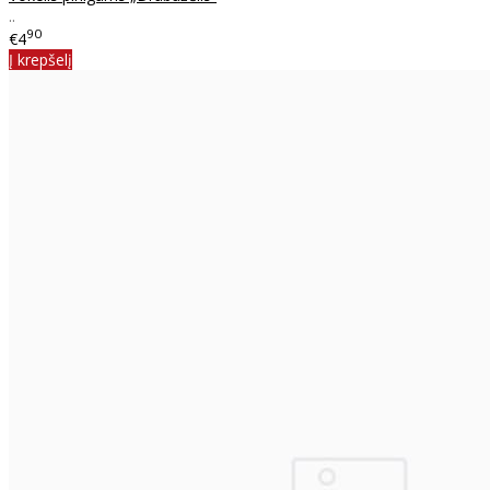
..
90
€4
Į krepšelį