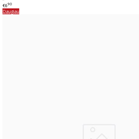
90
€6
Daugiau