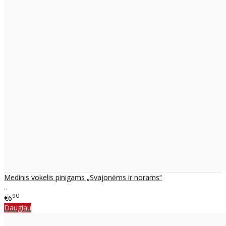
Medinis vokelis pinigams „Svajonėms ir norams“
..
90
€6
Daugiau