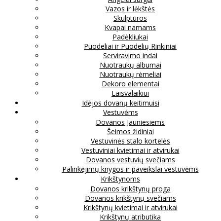
Vazos ir lėkštės
Skulptūros
Kvapai namams
Padėkliukai
Puodeliai ir Puodelių Rinkiniai
Serviravimo indai
Nuotraukų albumai
Nuotraukų rėmeliai
Dekoro elementai
Laisvalaikiui
Idėjos dovanų keitimuisi
Vestuvėms
Dovanos Jauniesiems
Šeimos židiniai
Vestuvinės stalo kortelės
Vestuviniai kvietimai ir atvirukai
Dovanos vestuvių svečiams
Palinkėjimų knygos ir paveikslai vestuvėms
Krikštynoms
Dovanos krikštynų proga
Dovanos krikštynų svečiams
Krikštynų kvietimai ir atvirukai
Krikštynų atributika