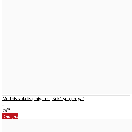
Medinis vokelis pinigams „Krikštynų proga“
..
90
€6
Daugiau