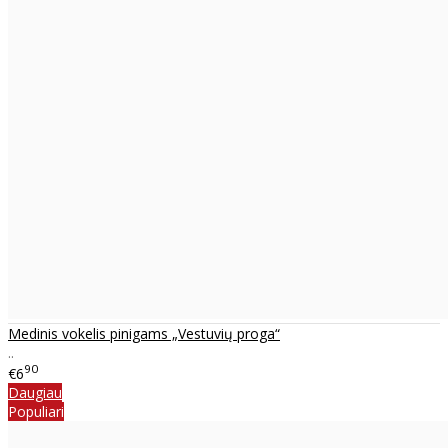
Medinis vokelis pinigams „Vestuvių proga“
..
90
€6
Daugiau
Populiari