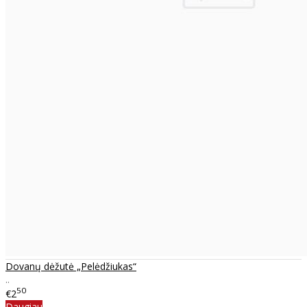
Dovanų dėžutė „Pelėdžiukas“
..
50
€2
Daugiau