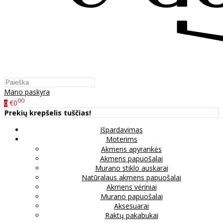
Mano paskyra
00
€0
0
Prekių krepšelis tuščias!
Išpardavimas
Moterims
Akmens apyrankės
Akmens papuošalai
Murano stiklo auskarai
Natūralaus akmens papuošalai
Akmens vėriniai
Murano papuošalai
Aksesuarai
Raktų pakabukai