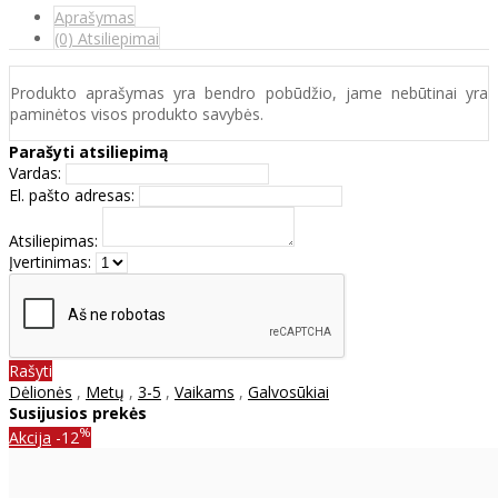
Aprašymas
(0) Atsiliepimai
Produkto aprašymas yra bendro pobūdžio, jame nebūtinai yra
paminėtos visos produkto savybės.
Parašyti atsiliepimą
Vardas:
El. pašto adresas:
Atsiliepimas:
Įvertinimas:
Rašyti
Dėlionės
,
Metų
,
3-5
,
Vaikams
,
Galvosūkiai
Susijusios prekės
%
Akcija
-12