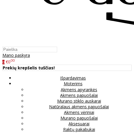
Mano paskyra
00
€0
0
Prekių krepšelis tuščias!
Išpardavimas
Moterims
Akmens apyrankės
Akmens papuošalai
Murano stiklo auskarai
Natūralaus akmens papuošalai
Akmens vėriniai
Murano papuošalai
Aksesuarai
Raktų pakabukai