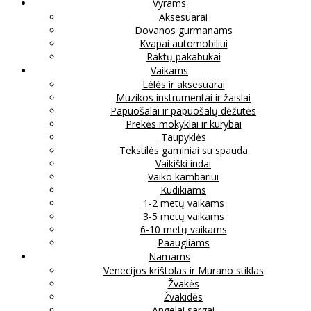
Vyrams
Aksesuarai
Dovanos gurmanams
Kvapai automobiliui
Raktų pakabukai
Vaikams
Lėlės ir aksesuarai
Muzikos instrumentai ir žaislai
Papuošalai ir papuošalų dėžutės
Prekės mokyklai ir kūrybai
Taupyklės
Tekstilės gaminiai su spauda
Vaikiški indai
Vaiko kambariui
Kūdikiams
1-2 metų vaikams
3-5 metų vaikams
6-10 metų vaikams
Paaugliams
Namams
Venecijos krištolas ir Murano stiklas
Žvakės
Žvakidės
Angelai sargai