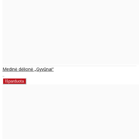
Medinė dėlionė „Gyvūnai“
..