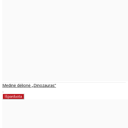
Medinė dėlionė „Dinozauras“
..