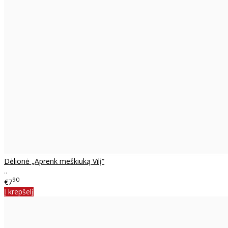
Dėlionė „Aprenk meškiuką Vilį“
..
90
€7
Į krepšelį