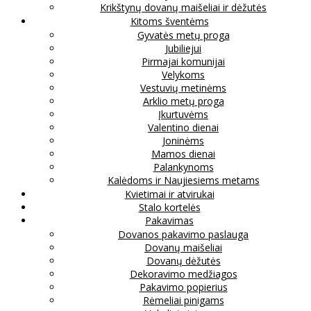
Krikštynų dovanų maišeliai ir dėžutės
Kitoms šventėms
Gyvatės metų proga
Jubiliejui
Pirmajai komunijai
Velykoms
Vestuvių metinėms
Arklio metų proga
Įkurtuvėms
Valentino dienai
Joninėms
Mamos dienai
Palankynoms
Kalėdoms ir Naujiesiems metams
Kvietimai ir atvirukai
Stalo kortelės
Pakavimas
Dovanos pakavimo paslauga
Dovanų maišeliai
Dovanų dėžutės
Dekoravimo medžiagos
Pakavimo popierius
Rėmeliai pinigams