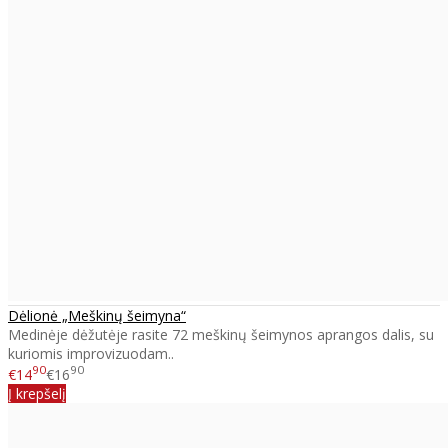
Dėlionė „Meškinų šeimyna“
Medinėje dėžutėje rasite 72 meškinų šeimynos aprangos dalis, su
kuriomis improvizuodam..
90
90
€14
€16
Į krepšelį