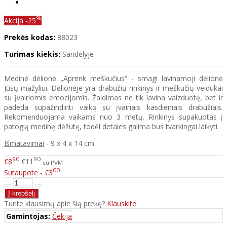
%
Akcija
-25
Prekės kodas:
88023
Turimas kiekis:
Sandėlyje
Medinė dėlionė „Aprenk meškučius“ - smagi lavinamoji dėlionė
Jūsų mažyliui. Dėlionėje yra drabužių rinkinys ir meškučių veidukai
su įvairiomis emocijomis. Žaidimas ne tik lavina vaizduotę, bet ir
padeda supažindinti vaiką su įvairiais kasdieniais drabužiais.
Rekomenduojama vaikams nuo 3 metų. Rinkinys supakuotas į
patogią medinę dėžutę, todėl detales galima bus tvarkingai laikyti.
Išmatavimai
- 9 x 4 x 14 cm
90
90
€8
€11
su PVM
00
Sutaupote - €3
Turite klausimų apie šią prekę?
Klauskite
Gamintojas:
Čekija