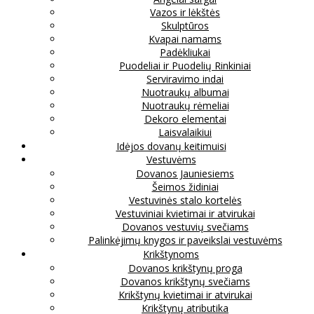
Vazos ir lėkštės
Skulptūros
Kvapai namams
Padėkliukai
Puodeliai ir Puodelių Rinkiniai
Serviravimo indai
Nuotraukų albumai
Nuotraukų rėmeliai
Dekoro elementai
Laisvalaikiui
Idėjos dovanų keitimuisi
Vestuvėms
Dovanos Jauniesiems
Šeimos židiniai
Vestuvinės stalo kortelės
Vestuviniai kvietimai ir atvirukai
Dovanos vestuvių svečiams
Palinkėjimų knygos ir paveikslai vestuvėms
Krikštynoms
Dovanos krikštynų proga
Dovanos krikštynų svečiams
Krikštynų kvietimai ir atvirukai
Krikštynų atributika