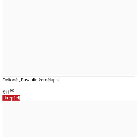
Dėlionė „Pasaulio žemėlapis“
..
90
€11
Į krepšelį