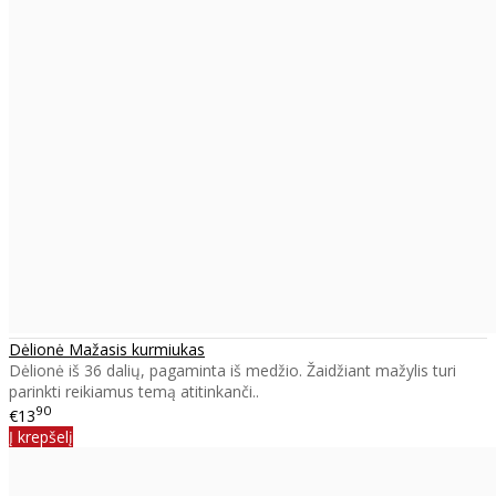
Dėlionė Mažasis kurmiukas
Dėlionė iš 36 dalių, pagaminta iš medžio. Žaidžiant mažylis turi
parinkti reikiamus temą atitinkanči..
90
€13
Į krepšelį