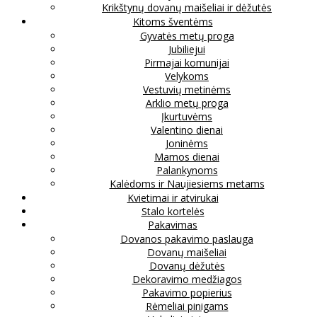
Krikštynų dovanų maišeliai ir dėžutės
Kitoms šventėms
Gyvatės metų proga
Jubiliejui
Pirmajai komunijai
Velykoms
Vestuvių metinėms
Arklio metų proga
Įkurtuvėms
Valentino dienai
Joninėms
Mamos dienai
Palankynoms
Kalėdoms ir Naujiesiems metams
Kvietimai ir atvirukai
Stalo kortelės
Pakavimas
Dovanos pakavimo paslauga
Dovanų maišeliai
Dovanų dėžutės
Dekoravimo medžiagos
Pakavimo popierius
Rėmeliai pinigams