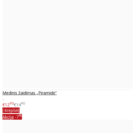
Medinis žaidimas „Piramidė“
..
90
90
€12
€14
Į krepšelį
%
Akcija
-7