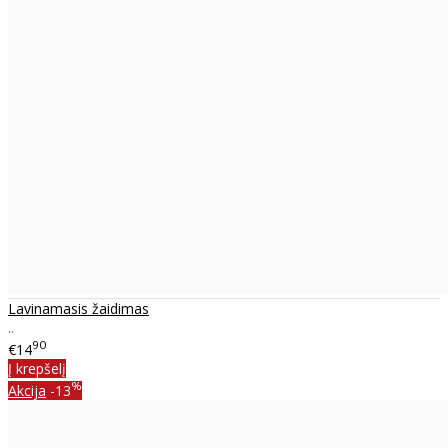
Lavinamasis žaidimas
..
90
€14
Į krepšelį
%
Akcija
-13