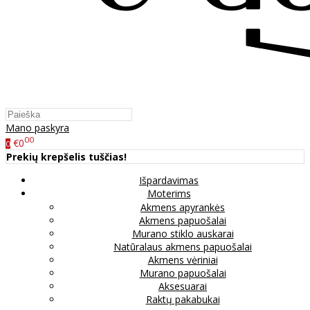
Mano paskyra
00
€0
0
Prekių krepšelis tuščias!
Išpardavimas
Moterims
Akmens apyrankės
Akmens papuošalai
Murano stiklo auskarai
Natūralaus akmens papuošalai
Akmens vėriniai
Murano papuošalai
Aksesuarai
Raktų pakabukai