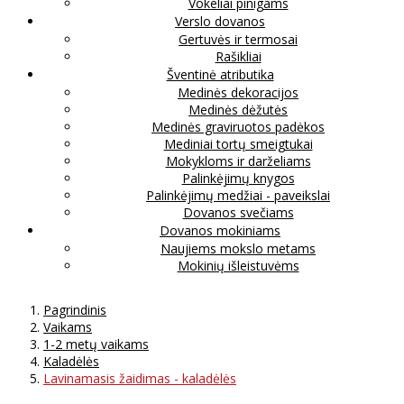
Vokeliai pinigams
Verslo dovanos
Gertuvės ir termosai
Rašikliai
Šventinė atributika
Medinės dekoracijos
Medinės dėžutės
Medinės graviruotos padėkos
Mediniai tortų smeigtukai
Mokykloms ir darželiams
Palinkėjimų knygos
Palinkėjimų medžiai - paveikslai
Dovanos svečiams
Dovanos mokiniams
Naujiems mokslo metams
Mokinių išleistuvėms
Pagrindinis
Vaikams
1-2 metų vaikams
Kaladėlės
Lavinamasis žaidimas - kaladėlės