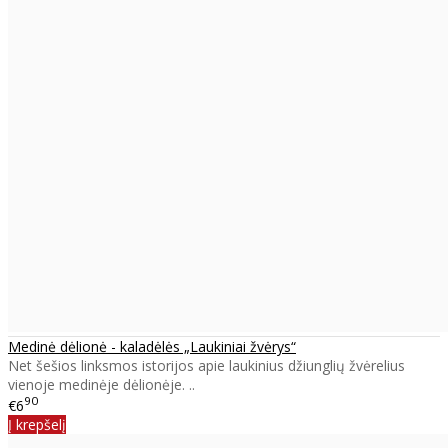
Medinė dėlionė - kaladėlės „Laukiniai žvėrys“
Net šešios linksmos istorijos apie laukinius džiunglių žvėrelius
vienoje medinėje dėlionėje. ..
90
€6
Į krepšelį