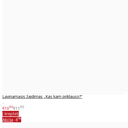
Lavinamasis žaidimas „Kas kam priklauso?“
..
90
90
€10
€11
Į krepšelį
%
Akcija
-8