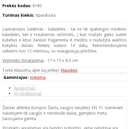
Prekės kodas:
8180
Turimas kiekis:
Išparduota
Lavinamasis žaidimas - kaladėlės - tai ne tik spalvingos medinės
kaladėlės, bet ir traukiamas vežimėlis, į kurį mažylis galės sudėti
kubelius ir kitus žaislus! Pagaminta iš medžio ir nudažyta aukštos
kokybės dažais. Rinkinį sudaro 14 dalių. Rekomenduojama
vaikams nuo 12 mėnesių, su suaugusiųjų priežiūra.
Vežimėlio išmatavimai
- 17 x 15 x 8,5 cm
Turite klausimų apie šią prekę?
Klauskite
Gamintojas:
Vokietija
Aprašymas
(0) Atsiliepimai
Žaislas atitinka Europos Žaislų saugos taisykles EN 71. Gaminant
naudojami tik saugūs ir netoksiški dažai, gamybos metu
tausojama gamta.
Produkto aprašymas yra bendro pobūdžio, jame nebūtinai yra