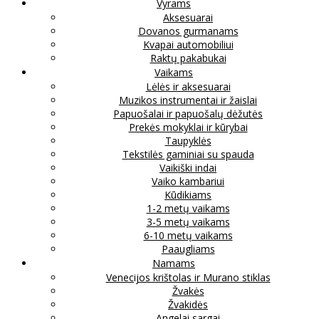
Vyrams
Aksesuarai
Dovanos gurmanams
Kvapai automobiliui
Raktų pakabukai
Vaikams
Lėlės ir aksesuarai
Muzikos instrumentai ir žaislai
Papuošalai ir papuošalų dėžutės
Prekės mokyklai ir kūrybai
Taupyklės
Tekstilės gaminiai su spauda
Vaikiški indai
Vaiko kambariui
Kūdikiams
1-2 metų vaikams
3-5 metų vaikams
6-10 metų vaikams
Paaugliams
Namams
Venecijos krištolas ir Murano stiklas
Žvakės
Žvakidės
Angelai sargai