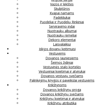
Vazos ir lėkštės
Skulptūros
Kvapai namams
Padėkliukai
Puodeliai ir Puodelių Rinkiniai
Serviravimo indai
Nuotraukų albumai
Nuotraukų rėmeliai
Dekoro elementai
Laisvalaikiui
Idėjos dovanų keitimuisi
Vestuvėms
Dovanos Jauniesiems
Šeimos židiniai
Vestuvinės stalo kortelės
Vestuviniai kvietimai ir atvirukai
Dovanos vestuvių svečiams
Palinkėjimų knygos ir paveikslai vestuvėms
Krikštynoms
Dovanos krikštynų proga
Dovanos krikštynų svečiams
Krikštynų kvietimai ir atvirukai
Krikštynų atributika