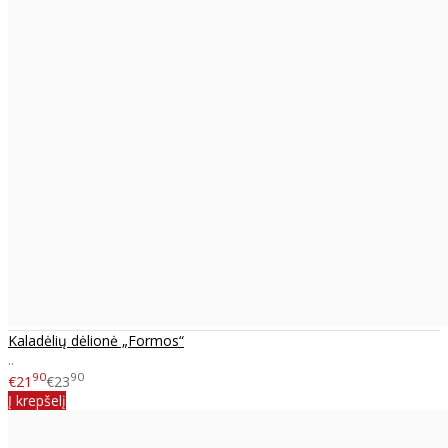
Kaladėlių dėlionė „Formos“
..
90
90
€21
€23
Į krepšelį