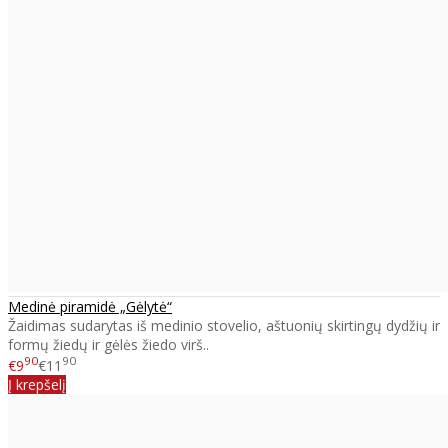
Medinė piramidė „Gėlytė“
Žaidimas sudarytas iš medinio stovelio, aštuonių skirtingų dydžių ir
formų žiedų ir gėlės žiedo virš..
90
90
€9
€11
Į krepšelį