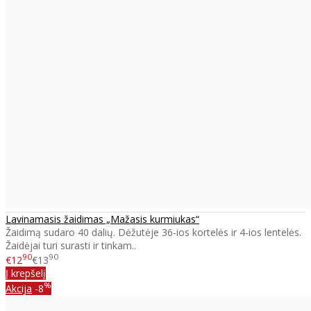
Lavinamasis žaidimas „Mažasis kurmiukas“
Žaidimą sudaro 40 dalių. Dėžutėje 36-ios kortelės ir 4-ios lentelės.
Žaidėjai turi surasti ir tinkam..
90
90
€12
€13
Į krepšelį
%
Akcija
-8