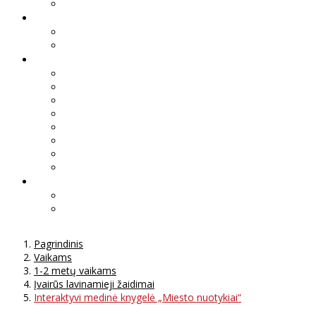
Pagrindinis
Vaikams
1-2 metų vaikams
Įvairūs lavinamieji žaidimai
Interaktyvi medinė knygelė „Miesto nuotykiai“