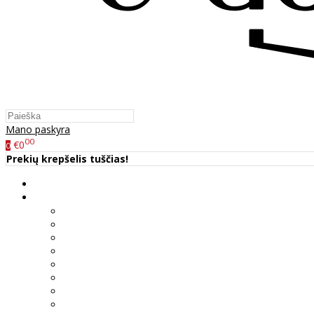
Mano paskyra
00
€0
0
Prekių krepšelis tuščias!