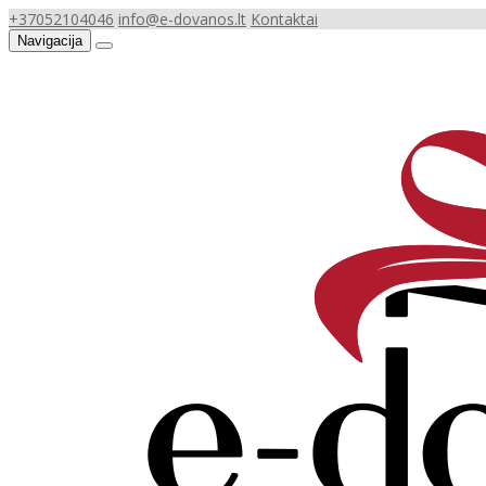
+37052104046
info@e-dovanos.lt
Kontaktai
Navigacija