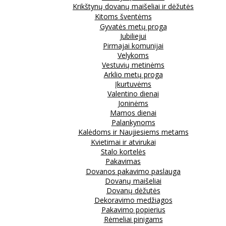
Krikštynų dovanų maišeliai ir dėžutės
Kitoms šventėms
Gyvatės metų proga
Jubiliejui
Pirmajai komunijai
Velykoms
Vestuvių metinėms
Arklio metų proga
Įkurtuvėms
Valentino dienai
Joninėms
Mamos dienai
Palankynoms
Kalėdoms ir Naujiesiems metams
Kvietimai ir atvirukai
Stalo kortelės
Pakavimas
Dovanos pakavimo paslauga
Dovanų maišeliai
Dovanų dėžutės
Dekoravimo medžiagos
Pakavimo popierius
Rėmeliai pinigams