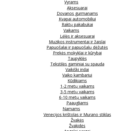
Vyrams
Aksesuarai
Dovanos gurmanams
Kvapai automobiliui
Raktų pakabukai
Vaikams
Lėlės ir aksesuarai
Muzikos instrumentai ir žaislai
Papuošalai ir papuošalų dėžutės
Prekės mokyklai ir kūrybai
Taupyklės
Tekstilės gaminiai su spauda
Vaikiški indai
Vaiko kambariui
Kūdikiams
1-2 metų vaikams
3-5 metų vaikams
6-10 metų vaikams
Paaugliams
Namams
Venecijos krištolas ir Murano stiklas
Žvakės
Žvakidės