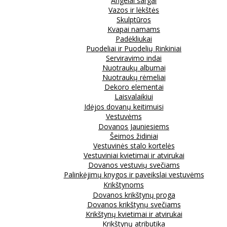
Angelai sargai
Vazos ir lėkštės
Skulptūros
Kvapai namams
Padėkliukai
Puodeliai ir Puodelių Rinkiniai
Serviravimo indai
Nuotraukų albumai
Nuotraukų rėmeliai
Dekoro elementai
Laisvalaikiui
Idėjos dovanų keitimuisi
Vestuvėms
Dovanos Jauniesiems
Šeimos židiniai
Vestuvinės stalo kortelės
Vestuviniai kvietimai ir atvirukai
Dovanos vestuvių svečiams
Palinkėjimų knygos ir paveikslai vestuvėms
Krikštynoms
Dovanos krikštynų proga
Dovanos krikštynų svečiams
Krikštynų kvietimai ir atvirukai
Krikštynų atributika