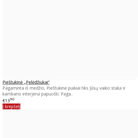
Pieštukinė „Pelėdžiukai“
Pagaminta iš medžio. Pieštukinė puikiai tiks Jūsų vaiko stalui ir
kambario interjerui papuošti. Paga..
90
€13
Į krepšelį