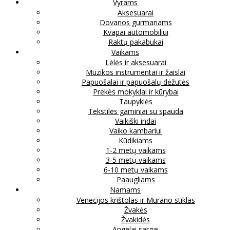
Vyrams
Aksesuarai
Dovanos gurmanams
Kvapai automobiliui
Raktų pakabukai
Vaikams
Lėlės ir aksesuarai
Muzikos instrumentai ir žaislai
Papuošalai ir papuošalų dėžutės
Prekės mokyklai ir kūrybai
Taupyklės
Tekstilės gaminiai su spauda
Vaikiški indai
Vaiko kambariui
Kūdikiams
1-2 metų vaikams
3-5 metų vaikams
6-10 metų vaikams
Paaugliams
Namams
Venecijos krištolas ir Murano stiklas
Žvakės
Žvakidės
Angelai sargai