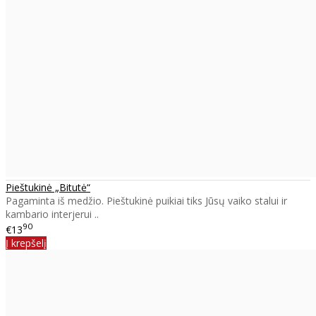
Pieštukinė „Bitutė“
Pagaminta iš medžio. Pieštukinė puikiai tiks Jūsų vaiko stalui ir
kambario interjerui ..
90
€13
Į krepšelį