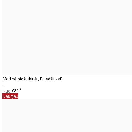
Medinė pieštukinė „Pelėdžiukai“
..
90
Nuo
€8
Daugiau