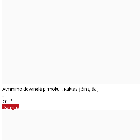
Atminimo dovanėlė pirmokui „Raktas į žinių šalį“
..
99
€0
Daugiau