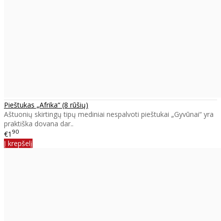
Pieštukas „Afrika“ (8 rūšių)
Aštuonių skirtingų tipų mediniai nespalvoti pieštukai „Gyvūnai“ yra
praktiška dovana dar..
90
€1
Į krepšelį