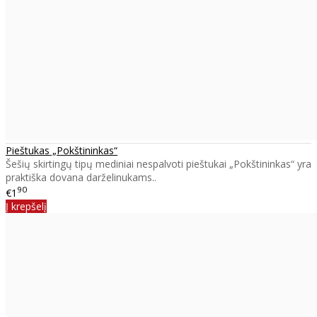
Pieštukas „Pokštininkas“
Šešių skirtingų tipų mediniai nespalvoti pieštukai „Pokštininkas“ yra
praktiška dovana darželinukams..
90
€1
Į krepšelį