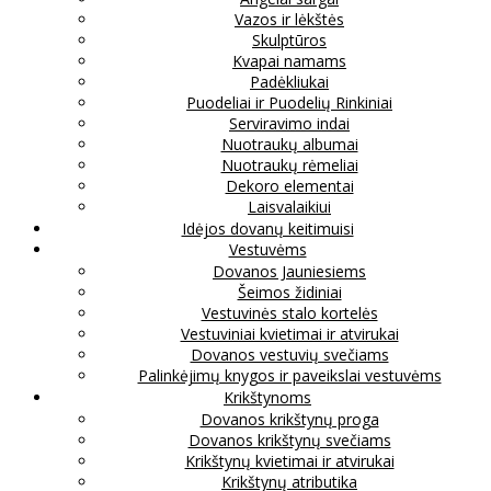
Vazos ir lėkštės
Skulptūros
Kvapai namams
Padėkliukai
Puodeliai ir Puodelių Rinkiniai
Serviravimo indai
Nuotraukų albumai
Nuotraukų rėmeliai
Dekoro elementai
Laisvalaikiui
Idėjos dovanų keitimuisi
Vestuvėms
Dovanos Jauniesiems
Šeimos židiniai
Vestuvinės stalo kortelės
Vestuviniai kvietimai ir atvirukai
Dovanos vestuvių svečiams
Palinkėjimų knygos ir paveikslai vestuvėms
Krikštynoms
Dovanos krikštynų proga
Dovanos krikštynų svečiams
Krikštynų kvietimai ir atvirukai
Krikštynų atributika