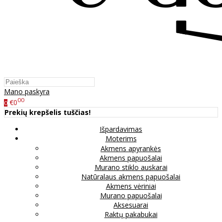
Mano paskyra
00
€0
0
Prekių krepšelis tuščias!
Išpardavimas
Moterims
Akmens apyrankės
Akmens papuošalai
Murano stiklo auskarai
Natūralaus akmens papuošalai
Akmens vėriniai
Murano papuošalai
Aksesuarai
Raktų pakabukai