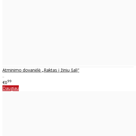
Atminimo dovanėlė „Raktas į žinių šalį“
..
99
€0
Daugiau