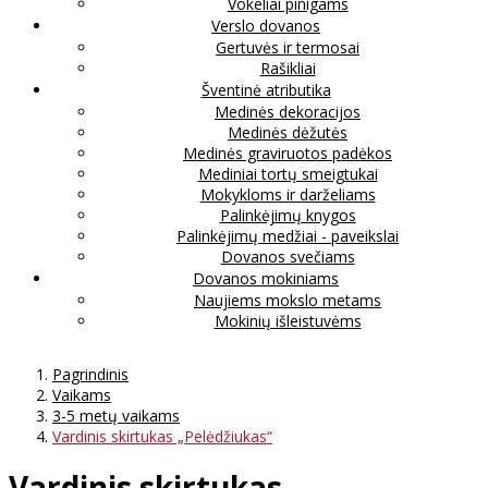
Vokeliai pinigams
Verslo dovanos
Gertuvės ir termosai
Rašikliai
Šventinė atributika
Medinės dekoracijos
Medinės dėžutės
Medinės graviruotos padėkos
Mediniai tortų smeigtukai
Mokykloms ir darželiams
Palinkėjimų knygos
Palinkėjimų medžiai - paveikslai
Dovanos svečiams
Dovanos mokiniams
Naujiems mokslo metams
Mokinių išleistuvėms
Pagrindinis
Vaikams
3-5 metų vaikams
Vardinis skirtukas „Pelėdžiukas“
Vardinis skirtukas