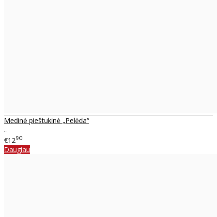
Medinė pieštukinė „Pelėda“
..
90
€12
Daugiau