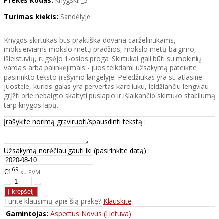
Prekės kodas:
knygskir_3
Turimas kiekis:
Sandėlyje
Knygos skirtukas bus praktiška dovana darželinukams,
moksleiviams mokslo metų pradžios, mokslo metų baigimo,
išleistuvių, rugsėjo 1-osios proga. Skirtukai gali būti su mokinių
vardais arba palinkėjimais - juos teikdami užsakymą pateikite
pasirinkto teksto įrašymo langelyje. Pelėdžiukas yra su atlasine
juostele, kurios galas yra pervertas karoliuku, leidžiančiu lengviau
grįžti prie nebaigto skaityti puslapio ir išlaikančio skirtuko stabilumą
tarp knygos lapų.
Įrašykite norimą graviruoti/spausdinti tekstą :
Užsakymą norėčiau gauti iki (pasirinkite datą) :
69
€1
su PVM
Turite klausimų apie šią prekę?
Klauskite
Gamintojas:
Aspectus Novus (Lietuva)