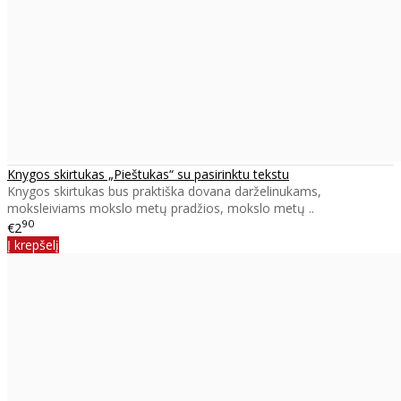
Knygos skirtukas „Pieštukas“ su pasirinktu tekstu
Knygos skirtukas bus praktiška dovana darželinukams,
moksleiviams mokslo metų pradžios, mokslo metų ..
90
€2
Į krepšelį