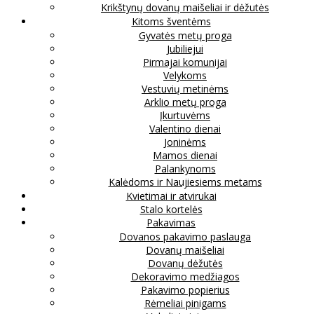
Krikštynų dovanų maišeliai ir dėžutės
Kitoms šventėms
Gyvatės metų proga
Jubiliejui
Pirmajai komunijai
Velykoms
Vestuvių metinėms
Arklio metų proga
Įkurtuvėms
Valentino dienai
Joninėms
Mamos dienai
Palankynoms
Kalėdoms ir Naujiesiems metams
Kvietimai ir atvirukai
Stalo kortelės
Pakavimas
Dovanos pakavimo paslauga
Dovanų maišeliai
Dovanų dėžutės
Dekoravimo medžiagos
Pakavimo popierius
Rėmeliai pinigams