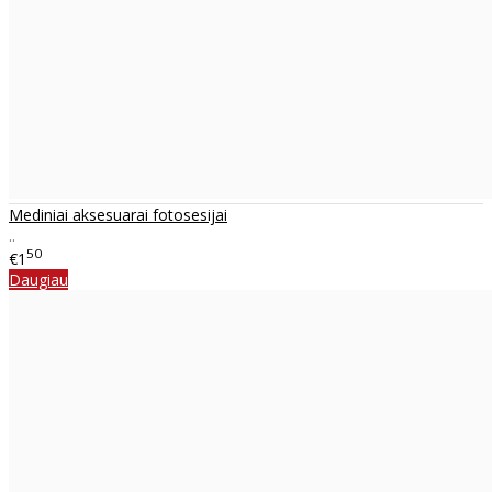
Mediniai aksesuarai fotosesijai
..
50
€1
Daugiau