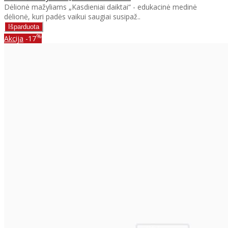
Dėlionė mažyliams „Kasdieniai daiktai“ - edukacinė medinė
dėlionė, kuri padės vaikui saugiai susipaž..
%
Akcija
-17