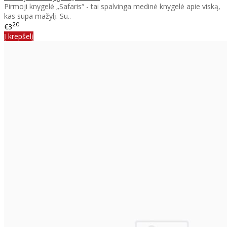
Pirmoji knygelė „Safaris“ - tai spalvinga medinė knygelė apie viską,
kas supa mažylį. Su..
20
€3
Į krepšelį