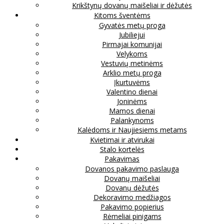
Krikštynų dovanų maišeliai ir dėžutės
Kitoms šventėms
Gyvatės metų proga
Jubiliejui
Pirmajai komunijai
Velykoms
Vestuvių metinėms
Arklio metų proga
Įkurtuvėms
Valentino dienai
Joninėms
Mamos dienai
Palankynoms
Kalėdoms ir Naujiesiems metams
Kvietimai ir atvirukai
Stalo kortelės
Pakavimas
Dovanos pakavimo paslauga
Dovanų maišeliai
Dovanų dėžutės
Dekoravimo medžiagos
Pakavimo popierius
Rėmeliai pinigams