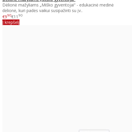
Dėlionė mažyliams „Miško gyventojai“ - edukacinė medinė
dėlionė, kuri padės vaikui susipažinti su įv..
90
90
€9
€11
Į krepšelį