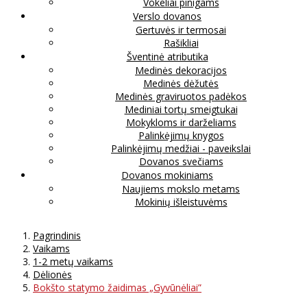
Vokeliai pinigams
Verslo dovanos
Gertuvės ir termosai
Rašikliai
Šventinė atributika
Medinės dekoracijos
Medinės dėžutės
Medinės graviruotos padėkos
Mediniai tortų smeigtukai
Mokykloms ir darželiams
Palinkėjimų knygos
Palinkėjimų medžiai - paveikslai
Dovanos svečiams
Dovanos mokiniams
Naujiems mokslo metams
Mokinių išleistuvėms
Pagrindinis
Vaikams
1-2 metų vaikams
Dėlionės
Bokšto statymo žaidimas „Gyvūnėliai”