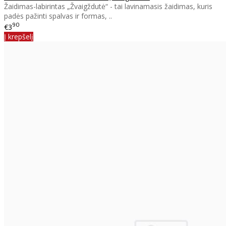
Žaidimas-labirintas „Žvaigždutė“ - tai lavinamasis žaidimas, kuris
padės pažinti spalvas ir formas, ..
90
€3
Į krepšelį