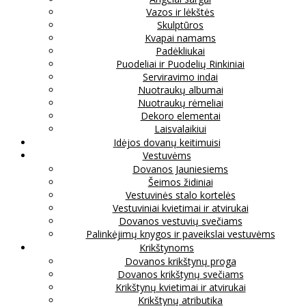
Vazos ir lėkštės
Skulptūros
Kvapai namams
Padėkliukai
Puodeliai ir Puodelių Rinkiniai
Serviravimo indai
Nuotraukų albumai
Nuotraukų rėmeliai
Dekoro elementai
Laisvalaikiui
Idėjos dovanų keitimuisi
Vestuvėms
Dovanos Jauniesiems
Šeimos židiniai
Vestuvinės stalo kortelės
Vestuviniai kvietimai ir atvirukai
Dovanos vestuvių svečiams
Palinkėjimų knygos ir paveikslai vestuvėms
Krikštynoms
Dovanos krikštynų proga
Dovanos krikštynų svečiams
Krikštynų kvietimai ir atvirukai
Krikštynų atributika