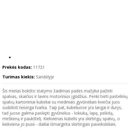
Prekės kodas:
11721
Turimas kiekis:
Sandėlyje
Šis mielas bokšto statymo žaidimas padės mažyliui pažinti
spalvas, skaičius ir lavins motorinius įgūdžius. Penki tvirti pastelinių
spalvų kartoniniai kubeliai su mediniais gyvūnėliais kviečia juos
sudėlioti teisinga tvarka. Taip pat, kubeliuose yra langai ir durys,
tad juose galima paslėpti gyvūnėlius - lokiuką, lapę, pelėdą,
meškėną ir paukštelį. Kiekvienas kubelis yra skirtingų spalvų, o
kiekviena jo pusė - dailiai išmarginta skirtingais paveikslėliais.