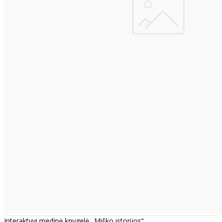
Interaktyvi medinė knygelė „Miško istorijos“