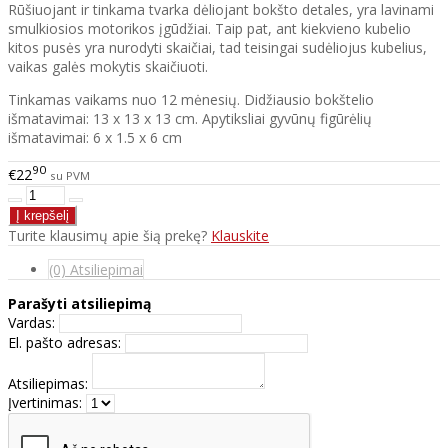
Rūšiuojant ir tinkama tvarka dėliojant bokšto detales, yra lavinami
smulkiosios motorikos įgūdžiai. Taip pat, ant kiekvieno kubelio
kitos pusės yra nurodyti skaičiai, tad teisingai sudėliojus kubelius,
vaikas galės mokytis skaičiuoti.
Tinkamas vaikams nuo 12 mėnesių. Didžiausio bokštelio
išmatavimai: 13 x 13 x 13 cm. Apytiksliai gyvūnų figūrėlių
išmatavimai: 6 x 1.5 x 6 cm
90
€22
su PVM
Turite klausimų apie šią prekę?
Klauskite
(0) Atsiliepimai
Parašyti atsiliepimą
Vardas:
El. pašto adresas:
Atsiliepimas:
Įvertinimas: