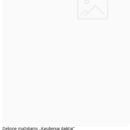
Dėlionė mažyliams „Kasdieniai daiktai“