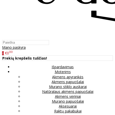
Mano paskyra
00
€0
0
Prekių krepšelis tuščias!
Išpardavimas
Moterims
Akmens apyrankės
Akmens papuošalai
Murano stiklo auskarai
Natūralaus akmens papuošalai
Akmens vėriniai
Murano papuošalai
Aksesuarai
Raktų pakabukai