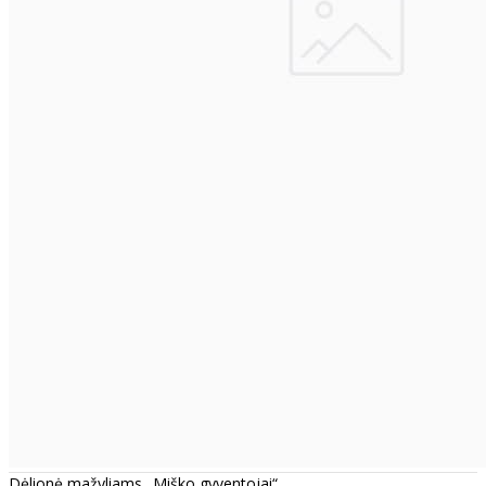
Dėlionė mažyliams „Miško gyventojai“