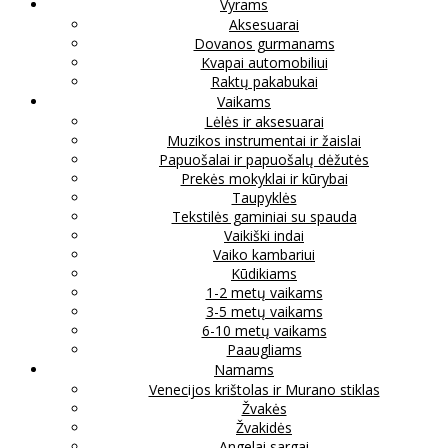
Vyrams
Aksesuarai
Dovanos gurmanams
Kvapai automobiliui
Raktų pakabukai
Vaikams
Lėlės ir aksesuarai
Muzikos instrumentai ir žaislai
Papuošalai ir papuošalų dėžutės
Prekės mokyklai ir kūrybai
Taupyklės
Tekstilės gaminiai su spauda
Vaikiški indai
Vaiko kambariui
Kūdikiams
1-2 metų vaikams
3-5 metų vaikams
6-10 metų vaikams
Paaugliams
Namams
Venecijos krištolas ir Murano stiklas
Žvakės
Žvakidės
Angelai sargai