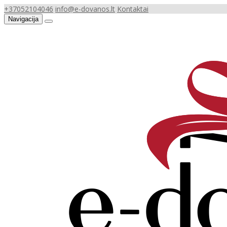
+37052104046
info@e-dovanos.lt
Kontaktai
Navigacija