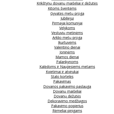
Krikštynų dovanų maišeliai ir dėžutės
Kitoms šventėms
Gyvatės metų proga
Jubiliejui
Pirmajai komunijai
Velykoms
Vestuvių metinėms
Arklio metų proga
Įkurtuvėms
Valentino dienai
Joninėms
Mamos dienai
Palankynoms
Kalėdoms ir Naujiesiems metams
Kvietimai ir atvirukai
Stalo kortelės
Pakavimas
Dovanos pakavimo paslauga
Dovanų maišeliai
Dovanų dėžutės
Dekoravimo medžiagos
Pakavimo popierius
Rėmeliai pinigams