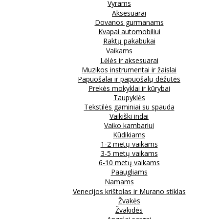
Vyrams
Aksesuarai
Dovanos gurmanams
Kvapai automobiliui
Raktų pakabukai
Vaikams
Lėlės ir aksesuarai
Muzikos instrumentai ir žaislai
Papuošalai ir papuošalų dėžutės
Prekės mokyklai ir kūrybai
Taupyklės
Tekstilės gaminiai su spauda
Vaikiški indai
Vaiko kambariui
Kūdikiams
1-2 metų vaikams
3-5 metų vaikams
6-10 metų vaikams
Paaugliams
Namams
Venecijos krištolas ir Murano stiklas
Žvakės
Žvakidės