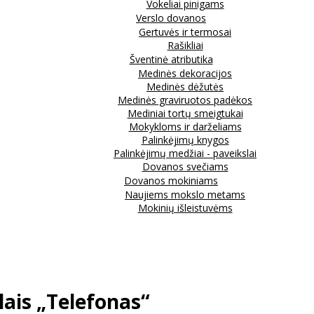
Vokeliai pinigams
Verslo dovanos
Gertuvės ir termosai
Rašikliai
Šventinė atributika
Medinės dekoracijos
Medinės dėžutės
Medinės graviruotos padėkos
Mediniai tortų smeigtukai
Mokykloms ir darželiams
Palinkėjimų knygos
Palinkėjimų medžiai - paveikslai
Dovanos svečiams
Dovanos mokiniams
Naujiems mokslo metams
Mokinių išleistuvėms
lais „Telefonas“