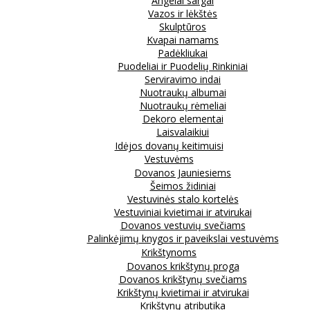
Angelai sargai
Vazos ir lėkštės
Skulptūros
Kvapai namams
Padėkliukai
Puodeliai ir Puodelių Rinkiniai
Serviravimo indai
Nuotraukų albumai
Nuotraukų rėmeliai
Dekoro elementai
Laisvalaikiui
Idėjos dovanų keitimuisi
Vestuvėms
Dovanos Jauniesiems
Šeimos židiniai
Vestuvinės stalo kortelės
Vestuviniai kvietimai ir atvirukai
Dovanos vestuvių svečiams
Palinkėjimų knygos ir paveikslai vestuvėms
Krikštynoms
Dovanos krikštynų proga
Dovanos krikštynų svečiams
Krikštynų kvietimai ir atvirukai
Krikštynų atributika