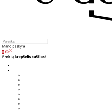
Mano paskyra
00
€0
0
Prekių krepšelis tuščias!