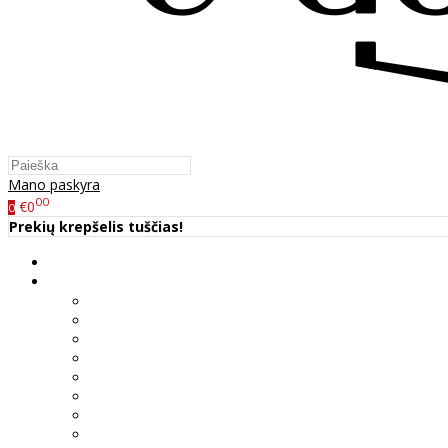
Mano paskyra
00
€0
0
Prekių krepšelis tuščias!