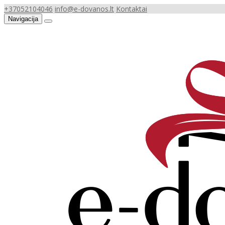
+37052104046
info@e-dovanos.lt
Kontaktai
Navigacija