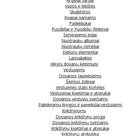
Angelai sargai
Vazos ir lėkštės
Skulptūros
Kvapai namams
Padėkliukai
Puodeliai ir Puodelių Rinkiniai
Serviravimo indai
Nuotraukų albumai
Nuotraukų rėmeliai
Dekoro elementai
Laisvalaikiui
Idėjos dovanų keitimuisi
Vestuvėms
Dovanos Jauniesiems
Šeimos židiniai
Vestuvinės stalo kortelės
Vestuviniai kvietimai ir atvirukai
Dovanos vestuvių svečiams
Palinkėjimų knygos ir paveikslai vestuvėms
Krikštynoms
Dovanos krikštynų proga
Dovanos krikštynų svečiams
Krikštynų kvietimai ir atvirukai
Krikštynų atributika