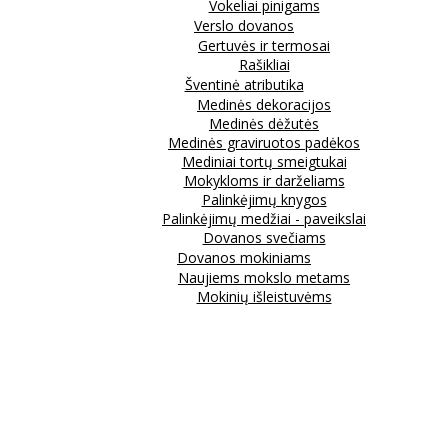
Vokeliai pinigams
Verslo dovanos
Gertuvės ir termosai
Rašikliai
Šventinė atributika
Medinės dekoracijos
Medinės dėžutės
Medinės graviruotos padėkos
Mediniai tortų smeigtukai
Mokykloms ir darželiams
Palinkėjimų knygos
Palinkėjimų medžiai - paveikslai
Dovanos svečiams
Dovanos mokiniams
Naujiems mokslo metams
Mokinių išleistuvėms