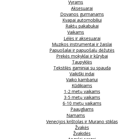
Vyrams
Aksesuarai
Dovanos gurmanams
Kvapai automobiliui
Raktų pakabukai
Vaikams
Lėlės ir aksesuarai
Muzikos instrumentai ir žaislai
Papuošalai ir papuošalų dėžutės
Prekės mokyklai ir kūrybai
Taupyklės
Tekstilės gaminiai su spauda
Vaikiški indai
Vaiko kambariui
Kūdikiams
1-2 metų vaikams
3-5 metų vaikams
6-10 metų vaikams
Paaugliams
Namams
Venecijos krištolas ir Murano stiklas
Žvakės
Žvakidės