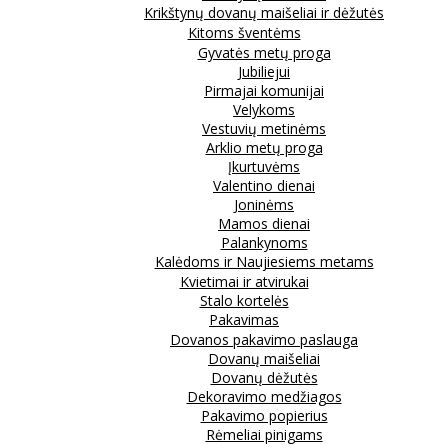
Krikštynų dovanų maišeliai ir dėžutės
Kitoms šventėms
Gyvatės metų proga
Jubiliejui
Pirmajai komunijai
Velykoms
Vestuvių metinėms
Arklio metų proga
Įkurtuvėms
Valentino dienai
Joninėms
Mamos dienai
Palankynoms
Kalėdoms ir Naujiesiems metams
Kvietimai ir atvirukai
Stalo kortelės
Pakavimas
Dovanos pakavimo paslauga
Dovanų maišeliai
Dovanų dėžutės
Dekoravimo medžiagos
Pakavimo popierius
Rėmeliai pinigams