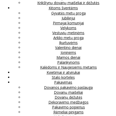
Krikštynų dovanų maišeliai ir dėžutės
Kitoms šventėms
Gyvatės metų proga
Jubiliejui
Pirmajai komunijai
Velykoms
Vestuvių metinėms
Arklio metų proga
Įkurtuvėms
Valentino dienai
Joninėms
Mamos dienai
Palankynoms
Kalėdoms ir Naujiesiems metams
Kvietimai ir atvirukai
Stalo kortelės
Pakavimas
Dovanos pakavimo paslauga
Dovanų maišeliai
Dovanų dėžutės
Dekoravimo medžiagos
Pakavimo popierius
Rėmeliai pinigams