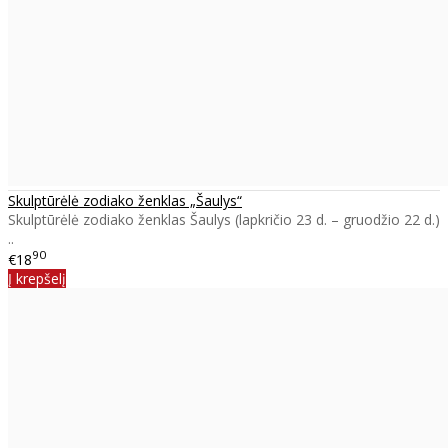
Skulptūrėlė zodiako ženklas „Šaulys“
Skulptūrėlė zodiako ženklas Šaulys (lapkričio 23 d. – gruodžio 22 d.)
..
90
€18
Į krepšelį