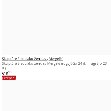
Skulptūrėlė zodiako ženklas „Mergelė“
Skulptūrėlė zodiako ženklas Mergelė (rugpjūčio 24 d. – rugsėjo 23
d.) ..
90
€18
Į krepšelį