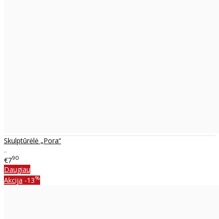
Skulptūrėlė „Pora“
..
90
€7
Daugiau
%
Akcija
-13