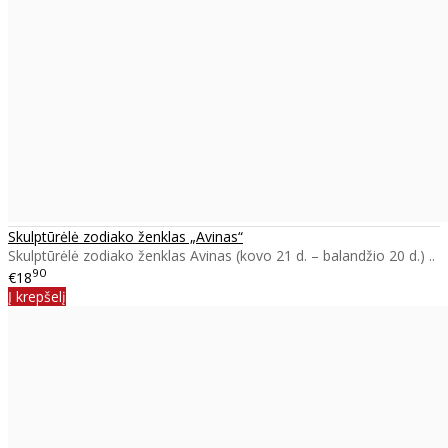
Skulptūrėlė zodiako ženklas „Avinas“
Skulptūrėlė zodiako ženklas Avinas (kovo 21 d. – balandžio 20 d.) ..
90
€18
Į krepšelį