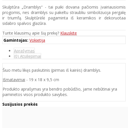
Skulptūra „Dramblys“ - tai puiki dovana pačiomis įvairiausiomis
progomis, nes dramblys su pakeltu straubliu simbolizuoja pergalę
ir triumfą. Skulptūrėlė pagaminta iš keramikos ir dekoruotaa
sidabro spalvos glazūra.
Turite klausimų apie šią prekę?
Klauskite
Gamintojas:
Vokietija
Aprašymas
(0) Atsiliepimai
Šiuo metu likęs paskutinis (pirmas iš kairės) dramblys.
Išmatavimai
- 19 x 18 x 9,5 cm
Produkto aprašymas yra bendro pobūdžio, jame nebūtinai yra
paminėtos visos produkto savybės.
Susijusios prekės