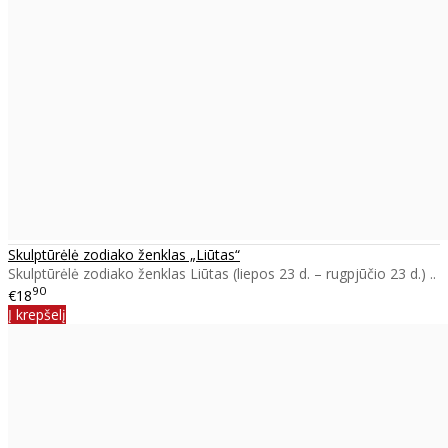
Skulptūrėlė zodiako ženklas „Liūtas“
Skulptūrėlė zodiako ženklas Liūtas (liepos 23 d. – rugpjūčio 23 d.) ..
90
€18
Į krepšelį