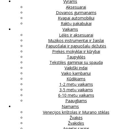
Vyrams
Aksesuarai
Dovanos gurmanams
Kvapai automobiliui
Raktų pakabukai
Vaikams
Lėlės ir aksesuarai
Muzikos instrumentai ir žaislai
Papuošalai ir papuošalų dėžutės
Prekės mokyklai ir kūrybai
Taupyklės
Tekstilės gaminiai su spauda
Vaikiški indai
Vaiko kambariui
Kūdikiams
1-2 metų vaikams
3-5 metų vaikams
6-10 metų vaikams
Paaugliams
Namams
Venecijos krištolas ir Murano stiklas
Žvakės
Žvakidės
Angelai sargai