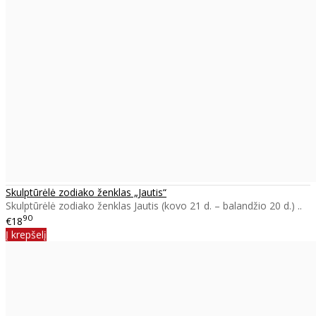
Skulptūrėlė zodiako ženklas „Jautis“
Skulptūrėlė zodiako ženklas Jautis (kovo 21 d. – balandžio 20 d.) ..
90
€18
Į krepšelį