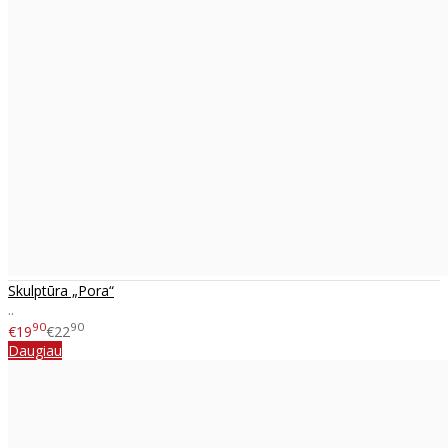
Skulptūra „Pora“
..
90
90
€19
€22
Daugiau