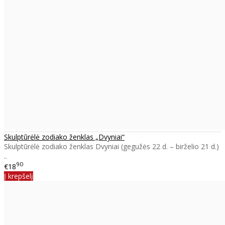
Skulptūrėlė zodiako ženklas „Dvyniai“
Skulptūrėlė zodiako ženklas Dvyniai (gegužės 22 d. – birželio 21 d.)
..
90
€18
Į krepšelį