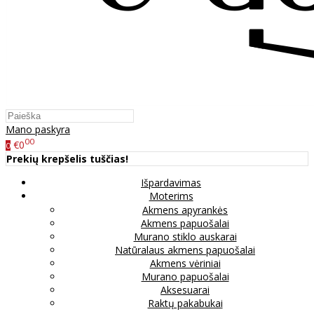
Mano paskyra
00
€0
0
Prekių krepšelis tuščias!
Išpardavimas
Moterims
Akmens apyrankės
Akmens papuošalai
Murano stiklo auskarai
Natūralaus akmens papuošalai
Akmens vėriniai
Murano papuošalai
Aksesuarai
Raktų pakabukai