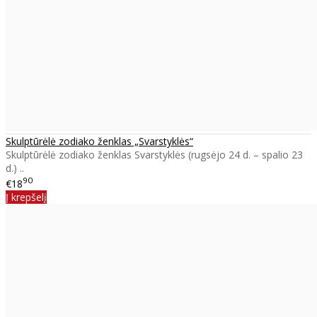
Skulptūrėlė zodiako ženklas „Svarstyklės“
Skulptūrėlė zodiako ženklas Svarstyklės (rugsėjo 24 d. – spalio 23
d.) ..
90
€18
Į krepšelį