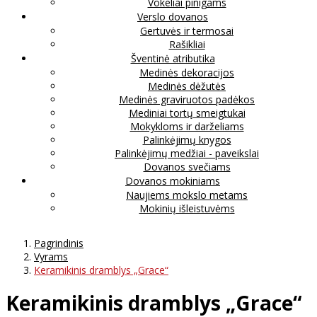
Vokeliai pinigams
Verslo dovanos
Gertuvės ir termosai
Rašikliai
Šventinė atributika
Medinės dekoracijos
Medinės dėžutės
Medinės graviruotos padėkos
Mediniai tortų smeigtukai
Mokykloms ir darželiams
Palinkėjimų knygos
Palinkėjimų medžiai - paveikslai
Dovanos svečiams
Dovanos mokiniams
Naujiems mokslo metams
Mokinių išleistuvėms
Pagrindinis
Vyrams
Keramikinis dramblys „Grace“
Keramikinis dramblys „Grace“