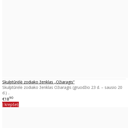
Skulptūrėlė zodiako ženklas „Ožiaragis“
Skulptūrėlė zodiako ženklas Ožiaragis (gruodžio 23 d. – sausio 20
d.) ..
90
€18
Į krepšelį