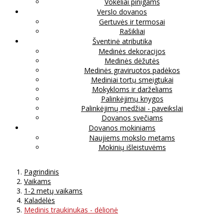
Vokeliai pinigams
Verslo dovanos
Gertuvės ir termosai
Rašikliai
Šventinė atributika
Medinės dekoracijos
Medinės dėžutės
Medinės graviruotos padėkos
Mediniai tortų smeigtukai
Mokykloms ir darželiams
Palinkėjimų knygos
Palinkėjimų medžiai - paveikslai
Dovanos svečiams
Dovanos mokiniams
Naujiems mokslo metams
Mokinių išleistuvėms
Pagrindinis
Vaikams
1-2 metų vaikams
Kaladėlės
Medinis traukinukas - dėlionė