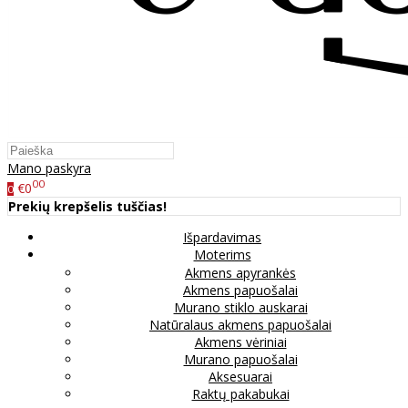
Mano paskyra
00
€0
0
Prekių krepšelis tuščias!
Išpardavimas
Moterims
Akmens apyrankės
Akmens papuošalai
Murano stiklo auskarai
Natūralaus akmens papuošalai
Akmens vėriniai
Murano papuošalai
Aksesuarai
Raktų pakabukai