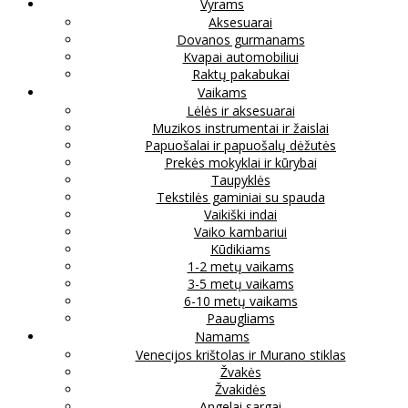
Vyrams
Aksesuarai
Dovanos gurmanams
Kvapai automobiliui
Raktų pakabukai
Vaikams
Lėlės ir aksesuarai
Muzikos instrumentai ir žaislai
Papuošalai ir papuošalų dėžutės
Prekės mokyklai ir kūrybai
Taupyklės
Tekstilės gaminiai su spauda
Vaikiški indai
Vaiko kambariui
Kūdikiams
1-2 metų vaikams
3-5 metų vaikams
6-10 metų vaikams
Paaugliams
Namams
Venecijos krištolas ir Murano stiklas
Žvakės
Žvakidės
Angelai sargai