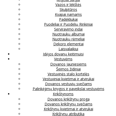
Vazos ir lėkštės
Skulptūros
Kvapai namams
Padėkliukai
Puodeliai ir Puodelių Rinkiniai
Serviravimo indai
Nuotraukų albumai
Nuotraukų rėmeliai
Dekoro elementai
Laisvalaikiui
Idėjos dovanų keitimuisi
Vestuvėms
Dovanos Jauniesiems
Šeimos židiniai
Vestuvinės stalo kortelės
Vestuviniai kvietimai ir atvirukai
Dovanos vestuvių svečiams
Palinkėjimų knygos ir paveikslai vestuvėms
Krikštynoms
Dovanos krikštynų proga
Dovanos krikštynų svečiams
Krikštynų kvietimai ir atvirukai
Krikštynų atributika