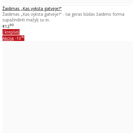
Žaidimas „Kas vyksta gatvėje?“
Žaidimas „Kas vyksta gatvėje?“ - tai geras būdas žaidimo forma
supažindinti mažylį su ei..
90
€12
Į krepšelį
%
Akcija
-10