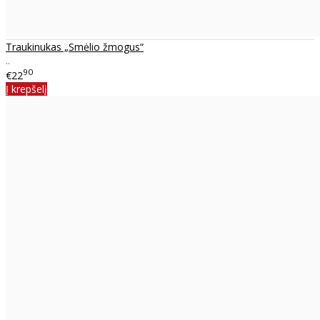
Traukinukas „Smėlio žmogus“
..
90
€22
Į krepšelį