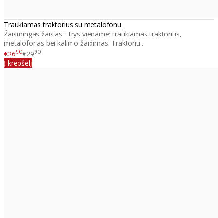
Traukiamas traktorius su metalofonu
Žaismingas žaislas - trys viename: traukiamas traktorius,
metalofonas bei kalimo žaidimas. Traktoriu..
90
90
€26
€29
Į krepšelį