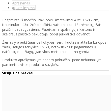
Aprašymas
(0) Atsiliepimai
Pagaminta iš medžio. Pakuotės išmatavimai 47x13,5x12 cm,
traukinuko - 43x12x9 cm. Skirta vaikams nuo 18 mėnesių, žaisti
prižiūrint suauguasiems. Pateikiama spalvingoje kartono ir
skaidraus plastiko pakuotėje, todėl puikiai tiks dovanoti.
Žaislas yra aukščiausios kokybės, sertifikuotas ir atitinka Europos
žaislų saugos taisykles EN 71, netoksiškas ir pagamintas iš
natūralių medžiagų, gamybos metu tausojama gamta
Produkto aprašymas yra bendro pobūdžio, jame nebūtinai yra
paminėtos visos produkto savybės.
Susijusios prekės