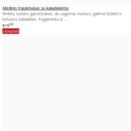
Medinis traukinukas su kaladėlėmis
Rinkinį sudaro garvežiukas, du vagonai, kuriuos galima išskirti ir
keturios kaladėlės. Pagaminta iš ..
90
€19
Į krepšelį