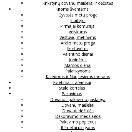
Krikštynų dovanų maišeliai ir dėžutės
Kitoms šventėms
Gyvatės metų proga
Jubiliejui
Pirmajai komunijai
Velykoms
Vestuvių metinėms
Arklio metų proga
Įkurtuvėms
Valentino dienai
Joninėms
Mamos dienai
Palankynoms
Kalėdoms ir Naujiesiems metams
Kvietimai ir atvirukai
Stalo kortelės
Pakavimas
Dovanos pakavimo paslauga
Dovanų maišeliai
Dovanų dėžutės
Dekoravimo medžiagos
Pakavimo popierius
Rėmeliai pinigams