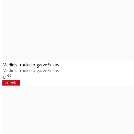
Medinis traukinio garvežiukas
Medinis traukinio garvežiukas ..
99
€1
Į krepšelį