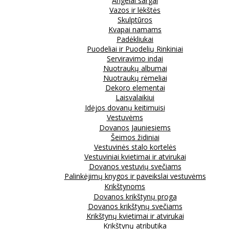
Angelai sargai
Vazos ir lėkštės
Skulptūros
Kvapai namams
Padėkliukai
Puodeliai ir Puodelių Rinkiniai
Serviravimo indai
Nuotraukų albumai
Nuotraukų rėmeliai
Dekoro elementai
Laisvalaikiui
Idėjos dovanų keitimuisi
Vestuvėms
Dovanos Jauniesiems
Šeimos židiniai
Vestuvinės stalo kortelės
Vestuviniai kvietimai ir atvirukai
Dovanos vestuvių svečiams
Palinkėjimų knygos ir paveikslai vestuvėms
Krikštynoms
Dovanos krikštynų proga
Dovanos krikštynų svečiams
Krikštynų kvietimai ir atvirukai
Krikštynų atributika