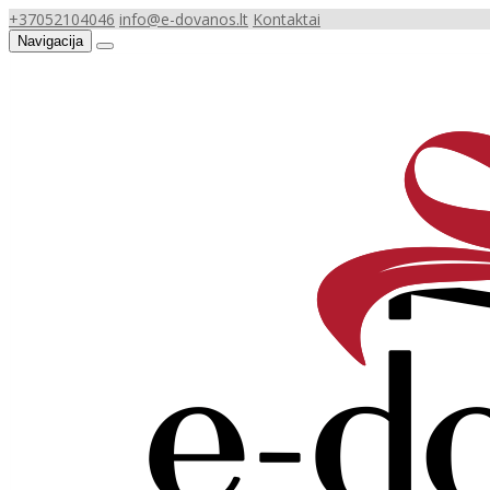
+37052104046
info@e-dovanos.lt
Kontaktai
Navigacija