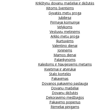
Krikštynų dovanų maišeliai ir dėžutės
Kitoms šventėms
Gyvatės metų proga
Jubiliejui
Pirmajai komunijai
Velykoms
Vestuvių metinėms
Arklio metų proga
Įkurtuvėms
Valentino dienai
Joninėms
Mamos dienai
Palankynoms
Kalėdoms ir Naujiesiems metams
Kvietimai ir atvirukai
Stalo kortelės
Pakavimas
Dovanos pakavimo paslauga
Dovanų maišeliai
Dovanų dėžutės
Dekoravimo medžiagos
Pakavimo popierius
Rėmeliai pinigams