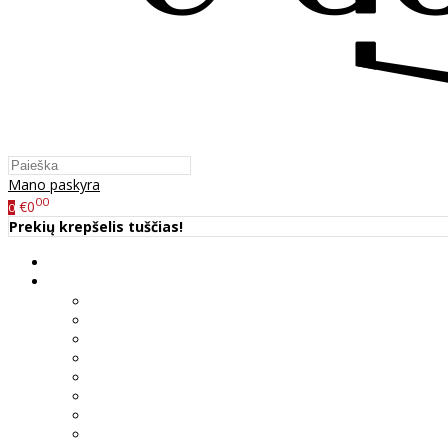
Mano paskyra
00
€0
0
Prekių krepšelis tuščias!