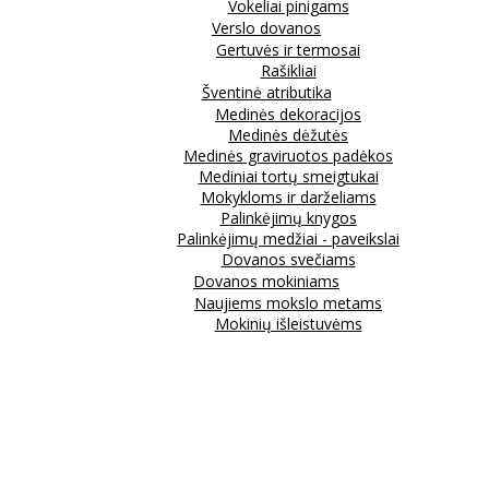
Vokeliai pinigams
Verslo dovanos
Gertuvės ir termosai
Rašikliai
Šventinė atributika
Medinės dekoracijos
Medinės dėžutės
Medinės graviruotos padėkos
Mediniai tortų smeigtukai
Mokykloms ir darželiams
Palinkėjimų knygos
Palinkėjimų medžiai - paveikslai
Dovanos svečiams
Dovanos mokiniams
Naujiems mokslo metams
Mokinių išleistuvėms