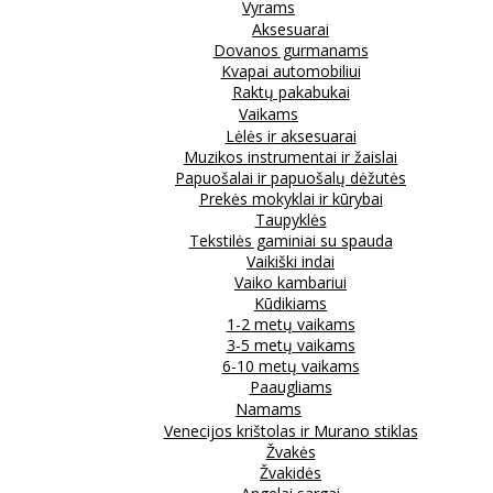
Vyrams
Aksesuarai
Dovanos gurmanams
Kvapai automobiliui
Raktų pakabukai
Vaikams
Lėlės ir aksesuarai
Muzikos instrumentai ir žaislai
Papuošalai ir papuošalų dėžutės
Prekės mokyklai ir kūrybai
Taupyklės
Tekstilės gaminiai su spauda
Vaikiški indai
Vaiko kambariui
Kūdikiams
1-2 metų vaikams
3-5 metų vaikams
6-10 metų vaikams
Paaugliams
Namams
Venecijos krištolas ir Murano stiklas
Žvakės
Žvakidės