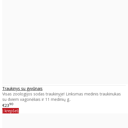
Traukinys su gyvūnais
Visas zoologijos sodas traukinyje! Linksmas medinis traukinukas
su dviem vagonėliais ir 11 medinių g..
90
€23
Į krepšelį