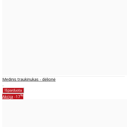
Medinis traukinukas - dėlionė
..
%
Akcija
-17