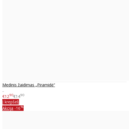
Medinis žaidimas „Piramidė“
..
90
90
€12
€14
Į krepšelį
%
Akcija
-16