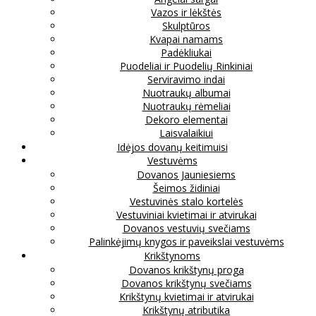
Vazos ir lėkštės
Skulptūros
Kvapai namams
Padėkliukai
Puodeliai ir Puodelių Rinkiniai
Serviravimo indai
Nuotraukų albumai
Nuotraukų rėmeliai
Dekoro elementai
Laisvalaikiui
Idėjos dovanų keitimuisi
Vestuvėms
Dovanos Jauniesiems
Šeimos židiniai
Vestuvinės stalo kortelės
Vestuviniai kvietimai ir atvirukai
Dovanos vestuvių svečiams
Palinkėjimų knygos ir paveikslai vestuvėms
Krikštynoms
Dovanos krikštynų proga
Dovanos krikštynų svečiams
Krikštynų kvietimai ir atvirukai
Krikštynų atributika