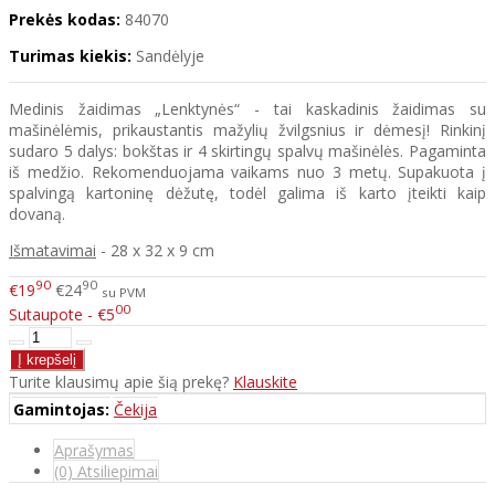
Prekės kodas:
84070
Turimas kiekis:
Sandėlyje
Medinis žaidimas „Lenktynės“ - tai kaskadinis žaidimas su
mašinėlėmis, prikaustantis mažylių žvilgsnius ir dėmesį! Rinkinį
sudaro 5 dalys: bokštas ir 4 skirtingų spalvų mašinėlės. Pagaminta
iš medžio. Rekomenduojama vaikams nuo 3 metų. Supakuota į
spalvingą kartoninę dėžutę, todėl galima iš karto įteikti kaip
dovaną.
Išmatavimai
- 28 x 32 x 9 cm
90
90
€19
€24
su PVM
00
Sutaupote - €5
Turite klausimų apie šią prekę?
Klauskite
Gamintojas:
Čekija
Aprašymas
(0) Atsiliepimai