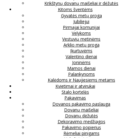
Krikštynų dovanų maišeliai ir dėžutės
Kitoms šventėms
Gyvatės metų proga
Jubiliejui
Pirmajai komunijai
Velykoms
Vestuvių metinėms
Arklio metų proga
Įkurtuvėms
Valentino dienai
Joninėms
Mamos dienai
Palankynoms
Kalėdoms ir Naujiesiems metams
Kvietimai ir atvirukai
Stalo kortelės
Pakavimas
Dovanos pakavimo paslauga
Dovanų maišeliai
Dovanų dėžutės
Dekoravimo medžiagos
Pakavimo popierius
Rėmeliai pinigams