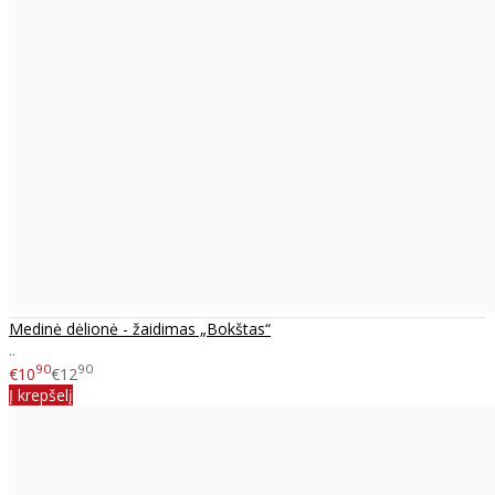
Medinė dėlionė - žaidimas „Bokštas“
..
90
90
€10
€12
Į krepšelį