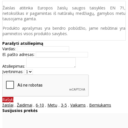
Žaislas atitinka Europos žaislų saugos taisykles EN 71,
netoksiškas ir pagamintas iš natūralių medžiagų, gamybos metu
tausojama gamta.
Produkto aprašymas yra bendro pobūdžio, jame nebūtinai yra
paminėtos visos produkto savybės.
Parašyti atsiliepimą
Vardas:
El. pašto adresas:
Atsiliepimas:
Įvertinimas:
Rašyti
žaislai
,
Žaidimai
,
6-10
,
Metų
,
3-5
,
Vaikams
,
Berniukams
Susijusios prekės