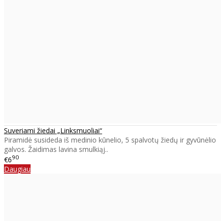
Suveriami žiedai „Linksmuoliai“
Piramidė susideda iš medinio kūnelio, 5 spalvotų žiedų ir gyvūnėlio
galvos. Žaidimas lavina smulkiąj..
90
€6
Daugiau