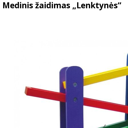
Medinis žaidimas „Lenktynės“