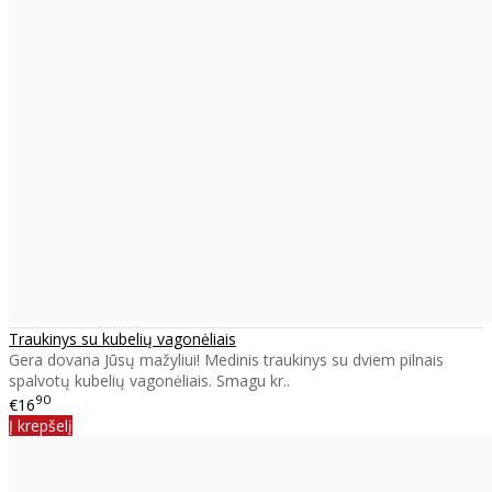
Traukinys su kubelių vagonėliais
Gera dovana Jūsų mažyliui! Medinis traukinys su dviem pilnais
spalvotų kubelių vagonėliais. Smagu kr..
90
€16
Į krepšelį