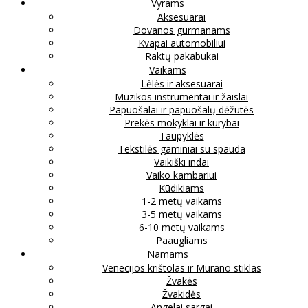
Vyrams
Aksesuarai
Dovanos gurmanams
Kvapai automobiliui
Raktų pakabukai
Vaikams
Lėlės ir aksesuarai
Muzikos instrumentai ir žaislai
Papuošalai ir papuošalų dėžutės
Prekės mokyklai ir kūrybai
Taupyklės
Tekstilės gaminiai su spauda
Vaikiški indai
Vaiko kambariui
Kūdikiams
1-2 metų vaikams
3-5 metų vaikams
6-10 metų vaikams
Paaugliams
Namams
Venecijos krištolas ir Murano stiklas
Žvakės
Žvakidės
Angelai sargai