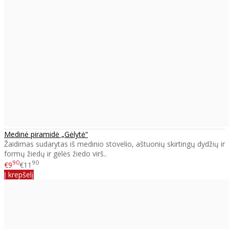
Medinė piramidė „Gėlytė“
Žaidimas sudarytas iš medinio stovelio, aštuonių skirtingų dydžių ir
formų žiedų ir gėlės žiedo virš..
90
90
€9
€11
Į krepšelį