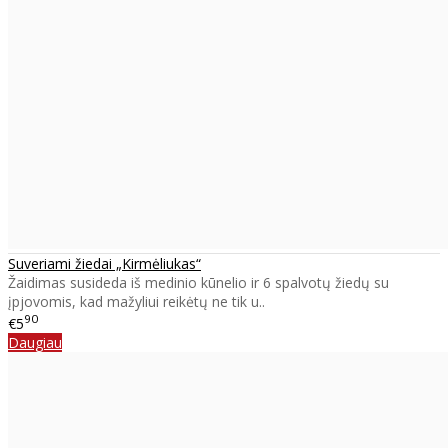
Suveriami žiedai „Kirmėliukas“
Žaidimas susideda iš medinio kūnelio ir 6 spalvotų žiedų su
įpjovomis, kad mažyliui reikėtų ne tik u..
90
€5
Daugiau