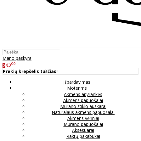
Mano paskyra
00
€0
0
Prekių krepšelis tuščias!
Išpardavimas
Moterims
Akmens apyrankės
Akmens papuošalai
Murano stiklo auskarai
Natūralaus akmens papuošalai
Akmens vėriniai
Murano papuošalai
Aksesuarai
Raktų pakabukai