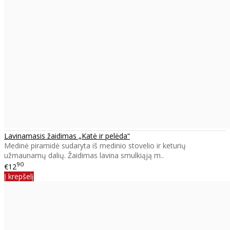
Lavinamasis žaidimas „Katė ir pelėda“
Medinė piramidė sudaryta iš medinio stovelio ir keturių
užmaunamų dalių. Žaidimas lavina smulkiąją m..
90
€12
Į krepšelį