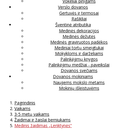
Vokeliai pinigams
Verslo dovanos
Gertuvės ir termosai
Rašikliai
Šventinė atributika
Medinės dekoracijos
Medinės dėžutės
Medinės graviruotos padėkos
Mediniai tortų smeigtukai
Mokykloms ir darželiams
Palinkėjimų knygos
Palinkėjimų medžiai - paveikslai
Dovanos svečiams
Dovanos mokiniams
Naujiems mokslo metams
Mokinių išleistuvėms
Pagrindinis
Vaikams
3-5 metų vaikams
Žaidimai ir žaislai berniukams
Medinis žaidimas „Lenktynės“