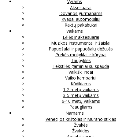
Vyrams
Aksesuarai
Dovanos gurmanams
Kvapai automobiliui
Raktų pakabukai
Vaikams
Lėlės ir aksesuarai
Muzikos instrumentai ir žaislai
Papuošalai ir papuošalų dėžutės
Prekės mokyklai ir kūrybai
Taupyklės
Tekstilės gaminiai su spauda
Vaikiški indai
Vaiko kambariui
Kūdikiams
1-2 metų vaikams
3-5 metų vaikams
6-10 metų vaikams
Paaugliams
Namams
Venecijos krištolas ir Murano stiklas
Žvakės
Žvakidės
Angelai sargai