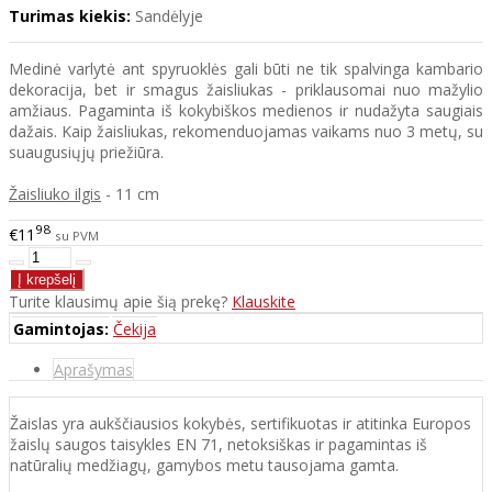
Turimas kiekis:
Sandėlyje
Medinė varlytė ant spyruoklės gali būti ne tik spalvinga kambario
dekoracija, bet ir smagus žaisliukas - priklausomai nuo mažylio
amžiaus. Pagaminta iš kokybiškos medienos ir nudažyta saugiais
dažais. Kaip žaisliukas, rekomenduojamas vaikams nuo 3 metų, su
suaugusiųjų priežiūra.
Žaisliuko ilgis
- 11 cm
98
€11
su PVM
Turite klausimų apie šią prekę?
Klauskite
Gamintojas:
Čekija
Aprašymas
Žaislas yra aukščiausios kokybės, sertifikuotas ir atitinka Europos
žaislų saugos taisykles EN 71, netoksiškas ir pagamintas iš
natūralių medžiagų, gamybos metu tausojama gamta.