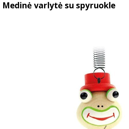
Medinė varlytė su spyruokle