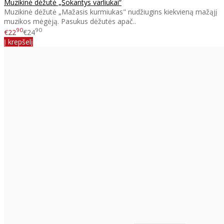
Muzikinė dėžutė „Šokantys varliukai“
Muzikinė dėžutė „Mažasis kurmiukas" nudžiugins kiekvieną mažąjį
muzikos mėgėją. Pasukus dėžutės apač..
90
90
€22
€24
Į krepšelį