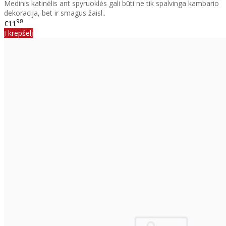
Medinis katinėlis ant spyruoklės gali būti ne tik spalvinga kambario
dekoracija, bet ir smagus žaisl..
98
€11
Į krepšelį