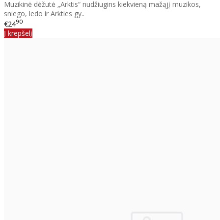
Muzikinė dėžutė „Arktis“ nudžiugins kiekvieną mažąjį muzikos,
sniego, ledo ir Arkties gy..
90
€24
Į krepšelį