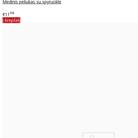
Medinis peliukas su spyruokle
..
98
€11
Į krepšelį