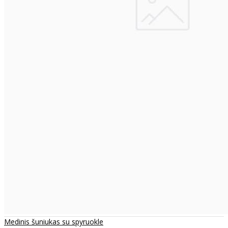
Medinis šuniukas su spyruokle