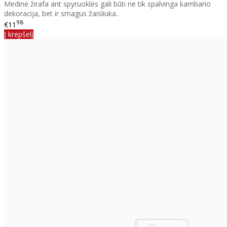
Medinė žirafa ant spyruoklės gali būti ne tik spalvinga kambario
dekoracija, bet ir smagus žaisliuka..
98
€11
Į krepšelį