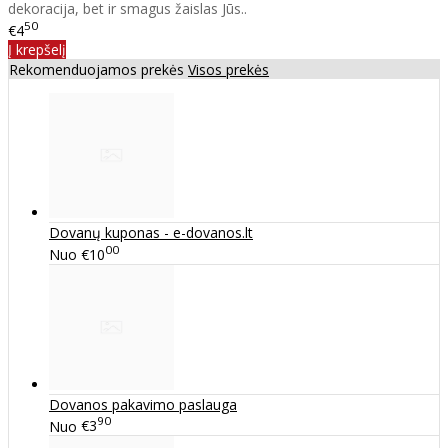
dekoracija, bet ir smagus žaislas Jūs..
50
€4
Į krepšelį
Rekomenduojamos prekės
Visos prekės
Dovanų kuponas - e-dovanos.lt
00
Nuo
€10
Dovanos pakavimo paslauga
90
Nuo
€3