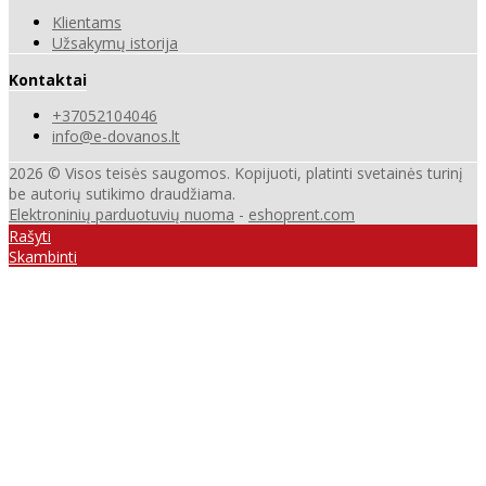
Klientams
Užsakymų istorija
Kontaktai
+37052104046
info@e-dovanos.lt
2026 © Visos teisės saugomos. Kopijuoti, platinti svetainės turinį
be autorių sutikimo draudžiama.
Elektroninių parduotuvių nuoma
-
eshoprent.com
Rašyti
Skambinti