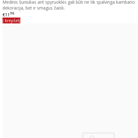
Medinis šuniukas ant spyruoklės gali būti ne tik spalvinga kambario
dekoracija, bet ir smagus žaisli..
98
€11
Į krepšelį