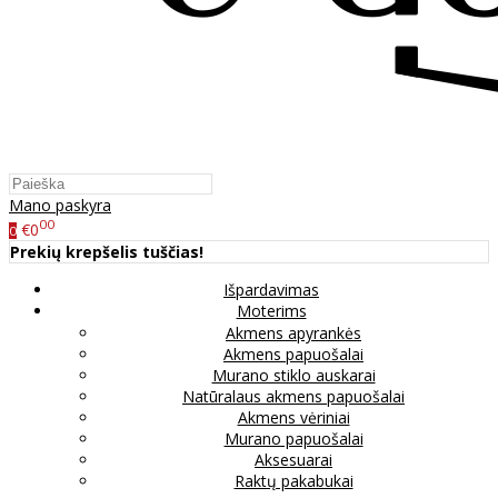
Mano paskyra
00
€0
0
Prekių krepšelis tuščias!
Išpardavimas
Moterims
Akmens apyrankės
Akmens papuošalai
Murano stiklo auskarai
Natūralaus akmens papuošalai
Akmens vėriniai
Murano papuošalai
Aksesuarai
Raktų pakabukai