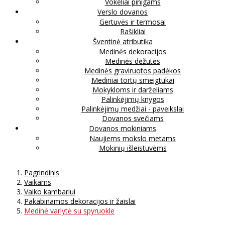
Vokeliai pinigams
Verslo dovanos
Gertuvės ir termosai
Rašikliai
Šventinė atributika
Medinės dekoracijos
Medinės dėžutės
Medinės graviruotos padėkos
Mediniai tortų smeigtukai
Mokykloms ir darželiams
Palinkėjimų knygos
Palinkėjimų medžiai - paveikslai
Dovanos svečiams
Dovanos mokiniams
Naujiems mokslo metams
Mokinių išleistuvėms
Pagrindinis
Vaikams
Vaiko kambariui
Pakabinamos dekoracijos ir žaislai
Medinė varlytė su spyruokle