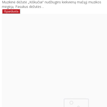
Muzikinė dėžutė „Kiškučiai“ nudžiugins kiekvieną mažąjį muzikos
mėgėją. Pasukus dėžutės ..