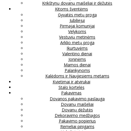
Krikštynų dovanų maišeliai ir dėžutės
Kitoms šventėms
Gyvatės metų proga
Jubiliejui
Pirmajai komunijai
Velykoms
Vestuvių metinėms
Arklio metų proga
Įkurtuvėms
Valentino dienai
Joninėms
Mamos dienai
Palankynoms
Kalėdoms ir Naujiesiems metams
Kvietimai ir atvirukai
Stalo kortelės
Pakavimas
Dovanos pakavimo paslauga
Dovanų maišeliai
Dovanų dėžutės
Dekoravimo medžiagos
Pakavimo popierius
Rėmeliai pinigams