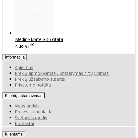
Medinė kortelė su citata
40
Nuo
€1
Informacija
Apie mus
Prekių apmokėjimas / pristatymas / grąžinimas
Prekių užsakymo sutartis
Privatumo politika
Klientų aptarnavimas
Visos prekės
Prekės su nuolaida
Svetainės medis
Kontaktai
Klientams