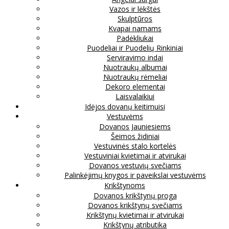
Vazos ir lėkštės
Skulptūros
Kvapai namams
Padėkliukai
Puodeliai ir Puodelių Rinkiniai
Serviravimo indai
Nuotraukų albumai
Nuotraukų rėmeliai
Dekoro elementai
Laisvalaikiui
Idėjos dovanų keitimuisi
Vestuvėms
Dovanos Jauniesiems
Šeimos židiniai
Vestuvinės stalo kortelės
Vestuviniai kvietimai ir atvirukai
Dovanos vestuvių svečiams
Palinkėjimų knygos ir paveikslai vestuvėms
Krikštynoms
Dovanos krikštynų proga
Dovanos krikštynų svečiams
Krikštynų kvietimai ir atvirukai
Krikštynų atributika