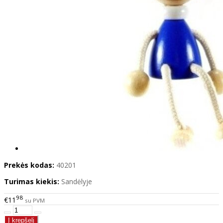
Prekės kodas:
40201
Turimas kiekis:
Sandėlyje
98
€11
su PVM