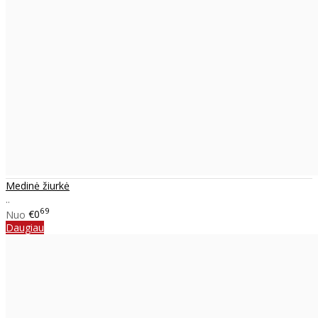
Medinė žiurkė
..
69
Nuo
€0
Daugiau