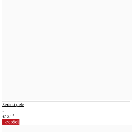
Sėdinti pelė
..
90
€12
Į krepšelį