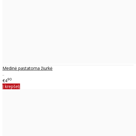
Medinė pastatoma žiurkė
..
90
€4
Į krepšelį