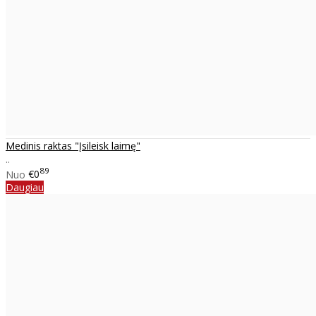
Medinis raktas "Įsileisk laimę"
..
89
Nuo
€0
Daugiau