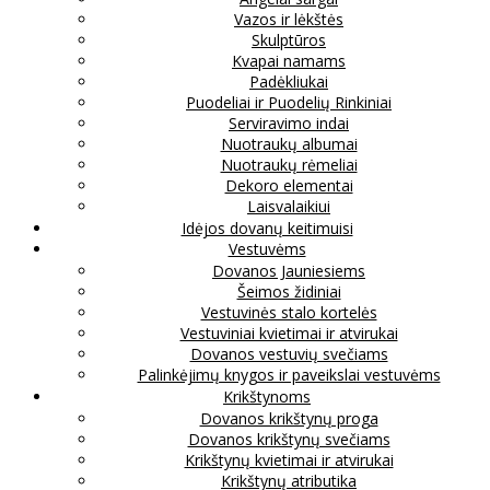
Vazos ir lėkštės
Skulptūros
Kvapai namams
Padėkliukai
Puodeliai ir Puodelių Rinkiniai
Serviravimo indai
Nuotraukų albumai
Nuotraukų rėmeliai
Dekoro elementai
Laisvalaikiui
Idėjos dovanų keitimuisi
Vestuvėms
Dovanos Jauniesiems
Šeimos židiniai
Vestuvinės stalo kortelės
Vestuviniai kvietimai ir atvirukai
Dovanos vestuvių svečiams
Palinkėjimų knygos ir paveikslai vestuvėms
Krikštynoms
Dovanos krikštynų proga
Dovanos krikštynų svečiams
Krikštynų kvietimai ir atvirukai
Krikštynų atributika