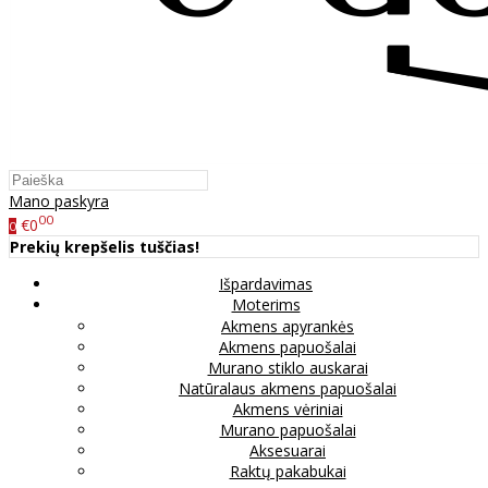
Mano paskyra
00
€0
0
Prekių krepšelis tuščias!
Išpardavimas
Moterims
Akmens apyrankės
Akmens papuošalai
Murano stiklo auskarai
Natūralaus akmens papuošalai
Akmens vėriniai
Murano papuošalai
Aksesuarai
Raktų pakabukai