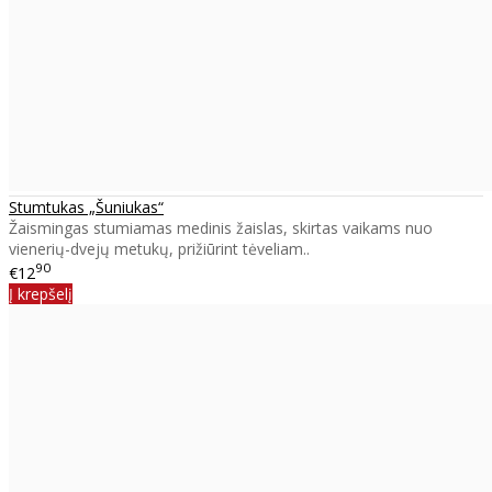
Stumtukas „Šuniukas“
Žaismingas stumiamas medinis žaislas, skirtas vaikams nuo
vienerių-dvejų metukų, prižiūrint tėveliam..
90
€12
Į krepšelį