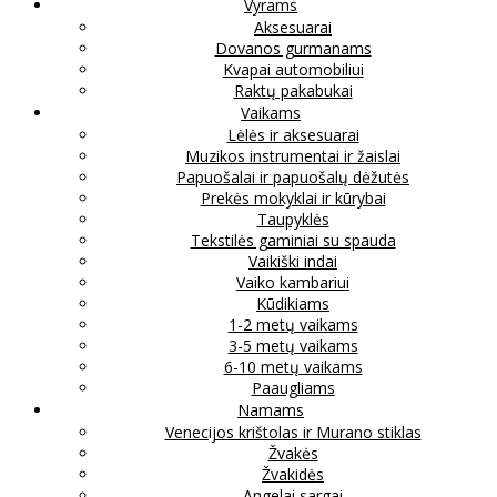
Vyrams
Aksesuarai
Dovanos gurmanams
Kvapai automobiliui
Raktų pakabukai
Vaikams
Lėlės ir aksesuarai
Muzikos instrumentai ir žaislai
Papuošalai ir papuošalų dėžutės
Prekės mokyklai ir kūrybai
Taupyklės
Tekstilės gaminiai su spauda
Vaikiški indai
Vaiko kambariui
Kūdikiams
1-2 metų vaikams
3-5 metų vaikams
6-10 metų vaikams
Paaugliams
Namams
Venecijos krištolas ir Murano stiklas
Žvakės
Žvakidės
Angelai sargai