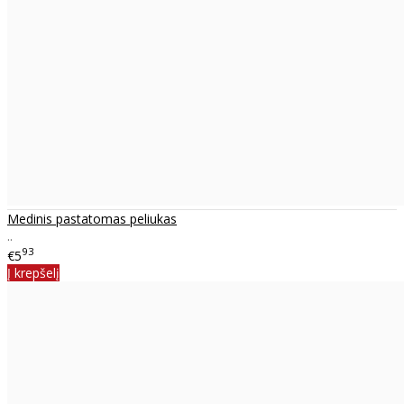
Medinis pastatomas peliukas
..
93
€5
Į krepšelį