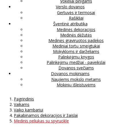
Vokeliai pinigams
Verslo dovanos
Gertuvės ir termosai
Rašikliai
Šventinė atributika
Medinės dekoracijos
Medinės dėžutės
Medinės graviruotos padėkos
Mediniai tortų smeigtukai
Mokykloms ir darželiams
Palinkėjimų knygos
Palinkėjimų medžiai - paveikslai
Dovanos svečiams
Dovanos mokiniams
Naujiems mokslo metams
Mokinių išleistuvėms
Pagrindinis
Vaikams
Vaiko kambariui
Pakabinamos dekoracijos ir žaislai
Medinis peliukas su spyruokle