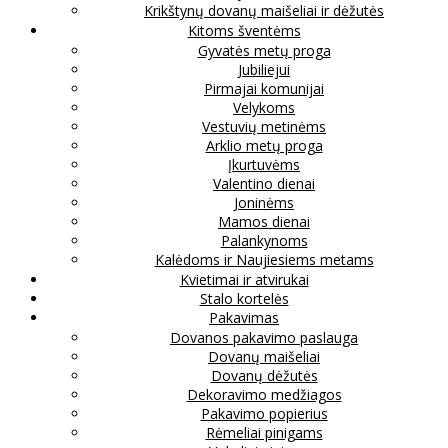
Krikštynų dovanų maišeliai ir dėžutės
Kitoms šventėms
Gyvatės metų proga
Jubiliejui
Pirmajai komunijai
Velykoms
Vestuvių metinėms
Arklio metų proga
Įkurtuvėms
Valentino dienai
Joninėms
Mamos dienai
Palankynoms
Kalėdoms ir Naujiesiems metams
Kvietimai ir atvirukai
Stalo kortelės
Pakavimas
Dovanos pakavimo paslauga
Dovanų maišeliai
Dovanų dėžutės
Dekoravimo medžiagos
Pakavimo popierius
Rėmeliai pinigams