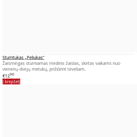
Stumtukas „Peliukas“
Žaismingas stumiamas medinis žaislas, skirtas vaikams nuo
vienerių-dvejų metukų, prižiūrint tėveliam..
90
€12
Į krepšelį