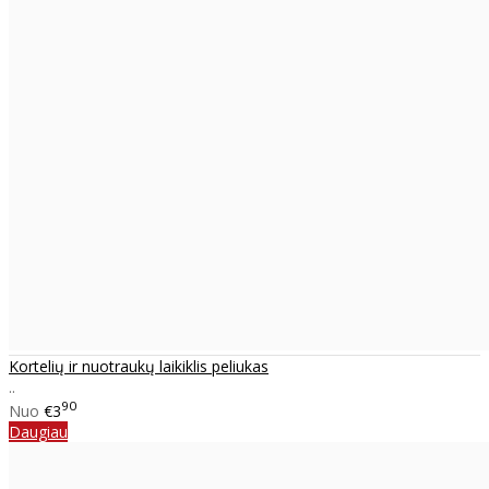
Kortelių ir nuotraukų laikiklis peliukas
..
90
Nuo
€3
Daugiau