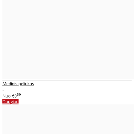
Medinis peliukas
..
59
Nuo
€0
Daugiau