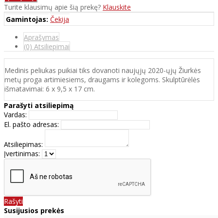
Turite klausimų apie šią prekę?
Klauskite
Gamintojas:
Čekija
Aprašymas
(0) Atsiliepimai
Medinis peliukas puikiai tiks dovanoti naujųjų 2020-ųjų Žiurkės
metų proga artimiesiems, draugams ir kolegoms. Skulptūrėlės
išmatavimai: 6 x 9,5 x 17 cm.
Parašyti atsiliepimą
Vardas:
El. pašto adresas:
Atsiliepimas:
Įvertinimas:
Rašyti
Susijusios prekės