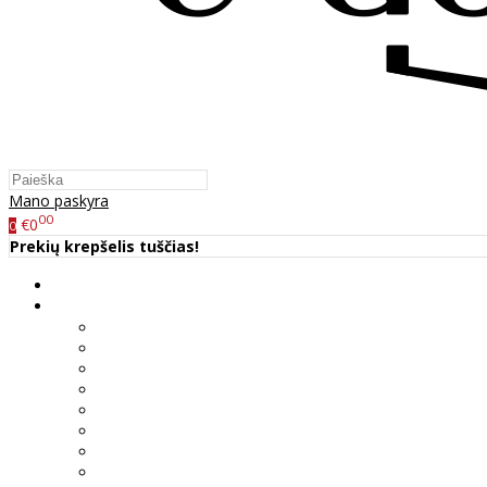
Mano paskyra
00
€0
0
Prekių krepšelis tuščias!