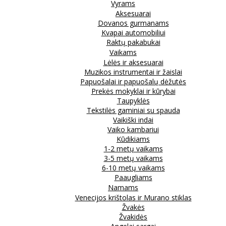
Vyrams
Aksesuarai
Dovanos gurmanams
Kvapai automobiliui
Raktų pakabukai
Vaikams
Lėlės ir aksesuarai
Muzikos instrumentai ir žaislai
Papuošalai ir papuošalų dėžutės
Prekės mokyklai ir kūrybai
Taupyklės
Tekstilės gaminiai su spauda
Vaikiški indai
Vaiko kambariui
Kūdikiams
1-2 metų vaikams
3-5 metų vaikams
6-10 metų vaikams
Paaugliams
Namams
Venecijos krištolas ir Murano stiklas
Žvakės
Žvakidės