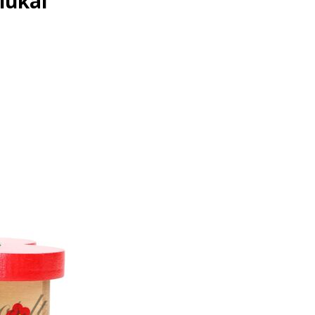
iukai“