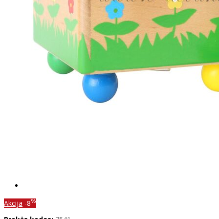
%
Akcija
-8