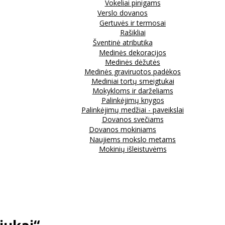
Vokeliai pinigams
Verslo dovanos
Gertuvės ir termosai
Rašikliai
Šventinė atributika
Medinės dekoracijos
Medinės dėžutės
Medinės graviruotos padėkos
Mediniai tortų smeigtukai
Mokykloms ir darželiams
Palinkėjimų knygos
Palinkėjimų medžiai - paveikslai
Dovanos svečiams
Dovanos mokiniams
Naujiems mokslo metams
Mokinių išleistuvėms