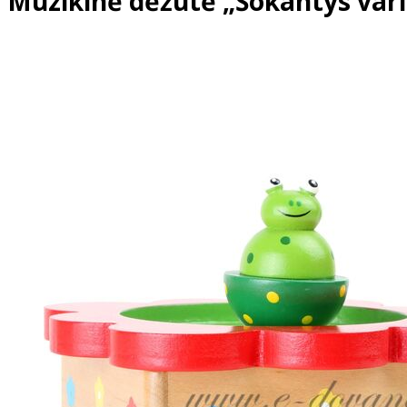
Muzikinė dėžutė „Šokantys varl