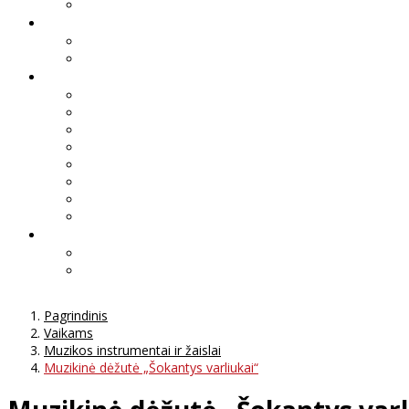
Pagrindinis
Vaikams
Muzikos instrumentai ir žaislai
Muzikinė dėžutė „Šokantys varliukai“