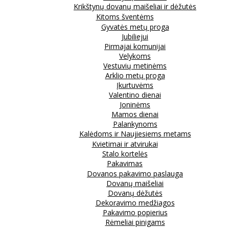
Krikštynų dovanų maišeliai ir dėžutės
Kitoms šventėms
Gyvatės metų proga
Jubiliejui
Pirmajai komunijai
Velykoms
Vestuvių metinėms
Arklio metų proga
Įkurtuvėms
Valentino dienai
Joninėms
Mamos dienai
Palankynoms
Kalėdoms ir Naujiesiems metams
Kvietimai ir atvirukai
Stalo kortelės
Pakavimas
Dovanos pakavimo paslauga
Dovanų maišeliai
Dovanų dėžutės
Dekoravimo medžiagos
Pakavimo popierius
Rėmeliai pinigams