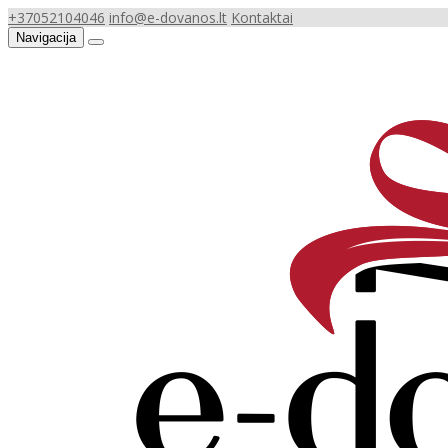
+37052104046
info@e-dovanos.lt
Kontaktai
Navigacija