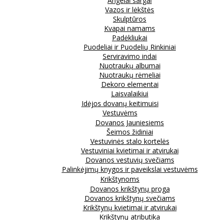
Angelai sargai
Vazos ir lėkštės
Skulptūros
Kvapai namams
Padėkliukai
Puodeliai ir Puodelių Rinkiniai
Serviravimo indai
Nuotraukų albumai
Nuotraukų rėmeliai
Dekoro elementai
Laisvalaikiui
Idėjos dovanų keitimuisi
Vestuvėms
Dovanos Jauniesiems
Šeimos židiniai
Vestuvinės stalo kortelės
Vestuviniai kvietimai ir atvirukai
Dovanos vestuvių svečiams
Palinkėjimų knygos ir paveikslai vestuvėms
Krikštynoms
Dovanos krikštynų proga
Dovanos krikštynų svečiams
Krikštynų kvietimai ir atvirukai
Krikštynų atributika