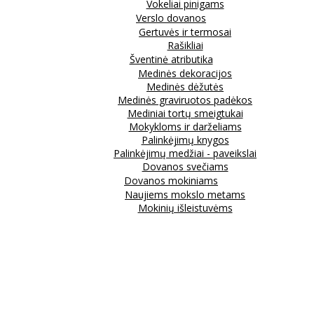
Vokeliai pinigams
Verslo dovanos
Gertuvės ir termosai
Rašikliai
Šventinė atributika
Medinės dekoracijos
Medinės dėžutės
Medinės graviruotos padėkos
Mediniai tortų smeigtukai
Mokykloms ir darželiams
Palinkėjimų knygos
Palinkėjimų medžiai - paveikslai
Dovanos svečiams
Dovanos mokiniams
Naujiems mokslo metams
Mokinių išleistuvėms