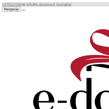
+37052104046
info@e-dovanos.lt
Kontaktai
Navigacija