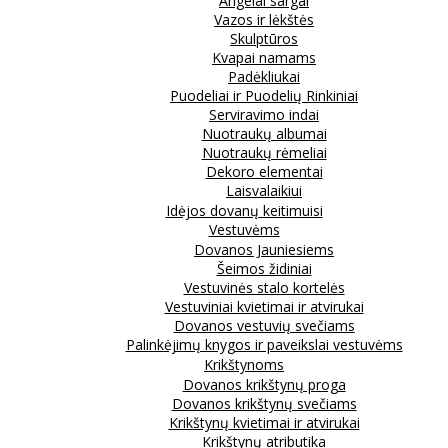
Angelai sargai
Vazos ir lėkštės
Skulptūros
Kvapai namams
Padėkliukai
Puodeliai ir Puodelių Rinkiniai
Serviravimo indai
Nuotraukų albumai
Nuotraukų rėmeliai
Dekoro elementai
Laisvalaikiui
Idėjos dovanų keitimuisi
Vestuvėms
Dovanos Jauniesiems
Šeimos židiniai
Vestuvinės stalo kortelės
Vestuviniai kvietimai ir atvirukai
Dovanos vestuvių svečiams
Palinkėjimų knygos ir paveikslai vestuvėms
Krikštynoms
Dovanos krikštynų proga
Dovanos krikštynų svečiams
Krikštynų kvietimai ir atvirukai
Krikštynų atributika