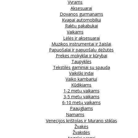
Vyrams
Aksesuarai
Dovanos gurmanams
Kvapai automobiliui
Raktų pakabukai
Vaikams
Lėlės ir aksesuarai
Muzikos instrumentai ir žaislai
Papuošalai ir papuošalų dėžutės
Prekės mokyklai ir kūrybai
Taupyklės
Tekstilės gaminiai su spauda
Vaikiški indai
Vaiko kambariui
Kūdikiams
1-2 metų vaikams
3-5 metų vaikams
6-10 metų vaikams
Paaugliams
Namams
Venecijos krištolas ir Murano stiklas
Žvakės
Žvakidės