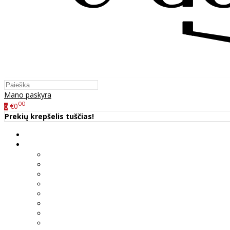
Mano paskyra
00
€0
0
Prekių krepšelis tuščias!