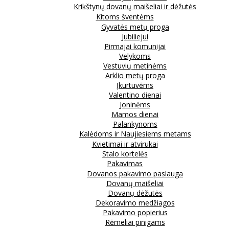
Krikštynų dovanų maišeliai ir dėžutės
Kitoms šventėms
Gyvatės metų proga
Jubiliejui
Pirmajai komunijai
Velykoms
Vestuvių metinėms
Arklio metų proga
Įkurtuvėms
Valentino dienai
Joninėms
Mamos dienai
Palankynoms
Kalėdoms ir Naujiesiems metams
Kvietimai ir atvirukai
Stalo kortelės
Pakavimas
Dovanos pakavimo paslauga
Dovanų maišeliai
Dovanų dėžutės
Dekoravimo medžiagos
Pakavimo popierius
Rėmeliai pinigams