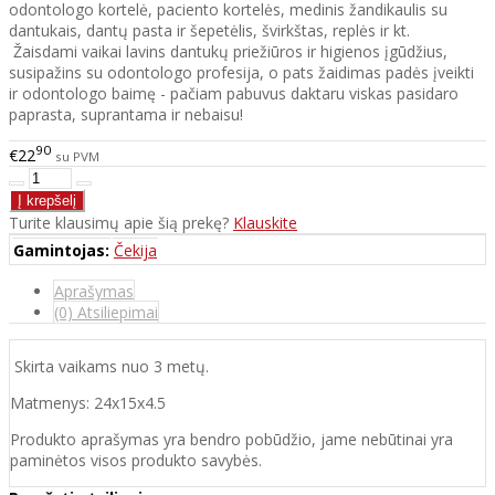
odontologo kortelė, paciento kortelės, medinis žandikaulis su
dantukais, dantų pasta ir šepetėlis, švirkštas, replės ir kt.
Žaisdami vaikai lavins dantukų priežiūros ir higienos įgūdžius,
susipažins su odontologo profesija, o pats žaidimas padės įveikti
ir odontologo baimę - pačiam pabuvus daktaru viskas pasidaro
paprasta, suprantama ir nebaisu!
90
€22
su PVM
Turite klausimų apie šią prekę?
Klauskite
Gamintojas:
Čekija
Aprašymas
(0) Atsiliepimai
Skirta vaikams nuo 3 metų.
Matmenys: 24x15x4.5
Produkto aprašymas yra bendro pobūdžio, jame nebūtinai yra
paminėtos visos produkto savybės.