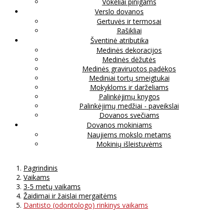
Vokeliai pinigams
Verslo dovanos
Gertuvės ir termosai
Rašikliai
Šventinė atributika
Medinės dekoracijos
Medinės dėžutės
Medinės graviruotos padėkos
Mediniai tortų smeigtukai
Mokykloms ir darželiams
Palinkėjimų knygos
Palinkėjimų medžiai - paveikslai
Dovanos svečiams
Dovanos mokiniams
Naujiems mokslo metams
Mokinių išleistuvėms
Pagrindinis
Vaikams
3-5 metų vaikams
Žaidimai ir žaislai mergaitėms
Dantisto (odontologo) rinkinys vaikams