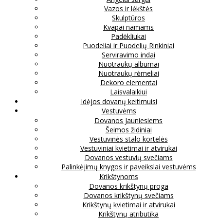
Vazos ir lėkštės
Skulptūros
Kvapai namams
Padėkliukai
Puodeliai ir Puodelių Rinkiniai
Serviravimo indai
Nuotraukų albumai
Nuotraukų rėmeliai
Dekoro elementai
Laisvalaikiui
Idėjos dovanų keitimuisi
Vestuvėms
Dovanos Jauniesiems
Šeimos židiniai
Vestuvinės stalo kortelės
Vestuviniai kvietimai ir atvirukai
Dovanos vestuvių svečiams
Palinkėjimų knygos ir paveikslai vestuvėms
Krikštynoms
Dovanos krikštynų proga
Dovanos krikštynų svečiams
Krikštynų kvietimai ir atvirukai
Krikštynų atributika