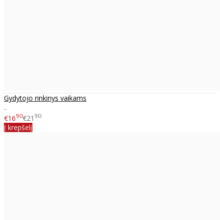
Gydytojo rinkinys vaikams
..
90
90
€16
€21
Į krepšelį