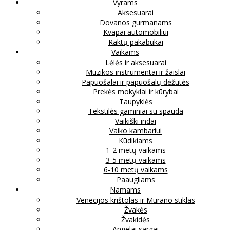
Vyrams
Aksesuarai
Dovanos gurmanams
Kvapai automobiliui
Raktų pakabukai
Vaikams
Lėlės ir aksesuarai
Muzikos instrumentai ir žaislai
Papuošalai ir papuošalų dėžutės
Prekės mokyklai ir kūrybai
Taupyklės
Tekstilės gaminiai su spauda
Vaikiški indai
Vaiko kambariui
Kūdikiams
1-2 metų vaikams
3-5 metų vaikams
6-10 metų vaikams
Paaugliams
Namams
Venecijos krištolas ir Murano stiklas
Žvakės
Žvakidės
Angelai sargai