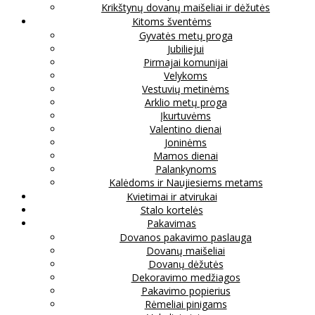
Krikštynų dovanų maišeliai ir dėžutės
Kitoms šventėms
Gyvatės metų proga
Jubiliejui
Pirmajai komunijai
Velykoms
Vestuvių metinėms
Arklio metų proga
Įkurtuvėms
Valentino dienai
Joninėms
Mamos dienai
Palankynoms
Kalėdoms ir Naujiesiems metams
Kvietimai ir atvirukai
Stalo kortelės
Pakavimas
Dovanos pakavimo paslauga
Dovanų maišeliai
Dovanų dėžutės
Dekoravimo medžiagos
Pakavimo popierius
Rėmeliai pinigams