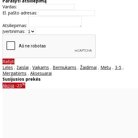
Parašyti atsiliepimą
Vardas:
El. pašto adresas:
Atsiliepimas:
Įvertinimas:
Rašyti
Lėlės
,
žaislai
,
Vaikams
,
Berniukams
,
Žaidimai
,
Metų
,
3-5
,
Mergaitėms
,
Aksesuarai
Susijusios prekės
%
Akcija
-23