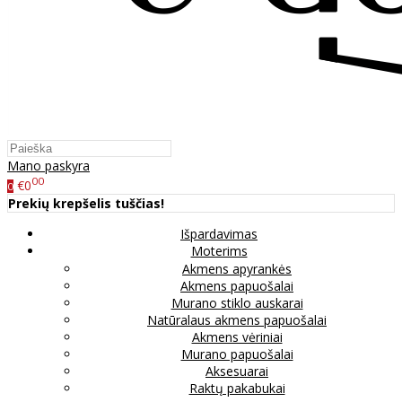
Mano paskyra
00
€0
0
Prekių krepšelis tuščias!
Išpardavimas
Moterims
Akmens apyrankės
Akmens papuošalai
Murano stiklo auskarai
Natūralaus akmens papuošalai
Akmens vėriniai
Murano papuošalai
Aksesuarai
Raktų pakabukai