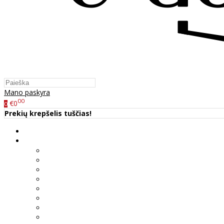
Mano paskyra
00
€0
0
Prekių krepšelis tuščias!