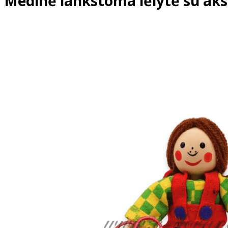
Medinė lankstoma lėlytė su aks