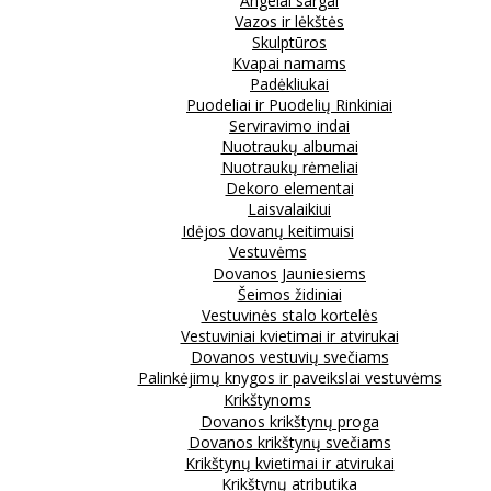
Angelai sargai
Vazos ir lėkštės
Skulptūros
Kvapai namams
Padėkliukai
Puodeliai ir Puodelių Rinkiniai
Serviravimo indai
Nuotraukų albumai
Nuotraukų rėmeliai
Dekoro elementai
Laisvalaikiui
Idėjos dovanų keitimuisi
Vestuvėms
Dovanos Jauniesiems
Šeimos židiniai
Vestuvinės stalo kortelės
Vestuviniai kvietimai ir atvirukai
Dovanos vestuvių svečiams
Palinkėjimų knygos ir paveikslai vestuvėms
Krikštynoms
Dovanos krikštynų proga
Dovanos krikštynų svečiams
Krikštynų kvietimai ir atvirukai
Krikštynų atributika