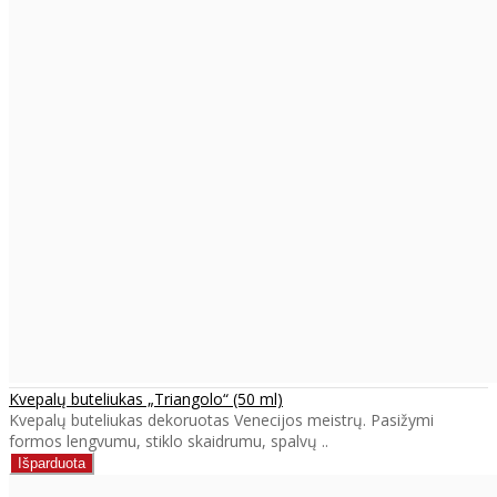
Kvepalų buteliukas „Triangolo“ (50 ml)
Kvepalų buteliukas dekoruotas Venecijos meistrų. Pasižymi
formos lengvumu, stiklo skaidrumu, spalvų ..