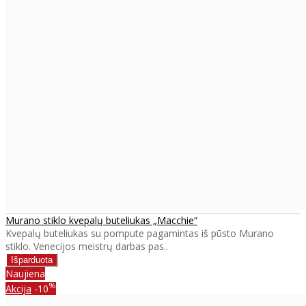
Murano stiklo kvepalų buteliukas „Macchie“
Kvepalų buteliukas su pompute pagamintas iš pūsto Murano
stiklo. Venecijos meistrų darbas pas..
Naujiena
%
Akcija
-10