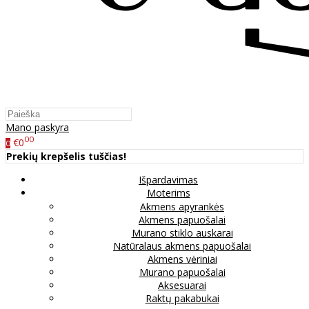
Mano paskyra
00
€0
0
Prekių krepšelis tuščias!
Išpardavimas
Moterims
Akmens apyrankės
Akmens papuošalai
Murano stiklo auskarai
Natūralaus akmens papuošalai
Akmens vėriniai
Murano papuošalai
Aksesuarai
Raktų pakabukai