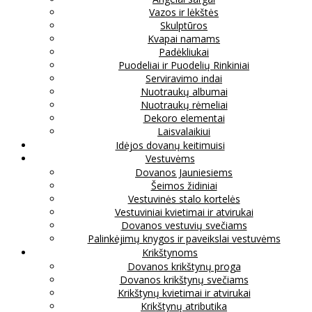
Vazos ir lėkštės
Skulptūros
Kvapai namams
Padėkliukai
Puodeliai ir Puodelių Rinkiniai
Serviravimo indai
Nuotraukų albumai
Nuotraukų rėmeliai
Dekoro elementai
Laisvalaikiui
Idėjos dovanų keitimuisi
Vestuvėms
Dovanos Jauniesiems
Šeimos židiniai
Vestuvinės stalo kortelės
Vestuviniai kvietimai ir atvirukai
Dovanos vestuvių svečiams
Palinkėjimų knygos ir paveikslai vestuvėms
Krikštynoms
Dovanos krikštynų proga
Dovanos krikštynų svečiams
Krikštynų kvietimai ir atvirukai
Krikštynų atributika