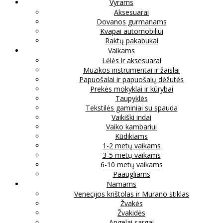
Vyrams
Aksesuarai
Dovanos gurmanams
Kvapai automobiliui
Raktų pakabukai
Vaikams
Lėlės ir aksesuarai
Muzikos instrumentai ir žaislai
Papuošalai ir papuošalų dėžutės
Prekės mokyklai ir kūrybai
Taupyklės
Tekstilės gaminiai su spauda
Vaikiški indai
Vaiko kambariui
Kūdikiams
1-2 metų vaikams
3-5 metų vaikams
6-10 metų vaikams
Paaugliams
Namams
Venecijos krištolas ir Murano stiklas
Žvakės
Žvakidės
Angelai sargai