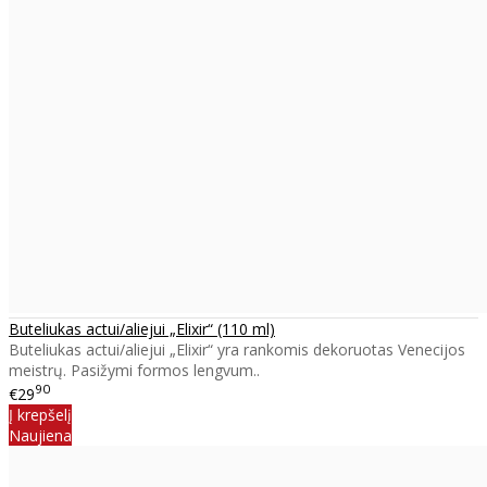
Buteliukas actui/aliejui „Elixir“ (110 ml)
Buteliukas actui/aliejui „Elixir“ yra rankomis dekoruotas Venecijos
meistrų. Pasižymi formos lengvum..
90
€29
Į krepšelį
Naujiena