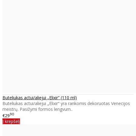
Buteliukas actui/aliejui „Elixir“ (110 ml)
Buteliukas actui/aliejui „Elixir“ yra rankomis dekoruotas Venecijos
meistrų. Pasižymi formos lengvum..
90
€29
Į krepšelį