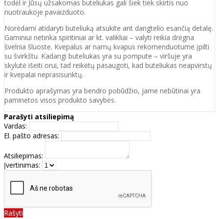
todėl ir Jūsų užsakomas buteliukas gali šiek tiek skirtis nuo
nuotraukoje pavaizduoto.
Norėdami atidaryti buteliuką atsukite ant dangtelio esančią detalę.
Gaminiui netinka spiritiniai ar kt. valikliai – valyti reikia drėgna
švelnia šluoste. Kvepalus ar namų kvapus rekomenduotume įpilti
su švirkštu. Kadangi buteliukas yra su pompute – viršuje yra
skylutė išeiti orui, tad reikėtų pasaugoti, kad buteliukas neapvirstų
ir kvepalai neprasisunktų.
Produkto aprašymas yra bendro pobūdžio, jame nebūtinai yra
paminėtos visos produkto savybės.
Parašyti atsiliepimą
Vardas:
El. pašto adresas:
Atsiliepimas:
Įvertinimas:
Rašyti