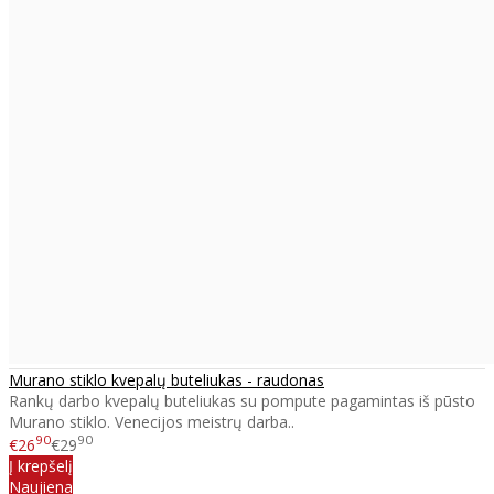
Murano stiklo kvepalų buteliukas - raudonas
Rankų darbo kvepalų buteliukas su pompute pagamintas iš pūsto
Murano stiklo. Venecijos meistrų darba..
90
90
€26
€29
Į krepšelį
Naujiena