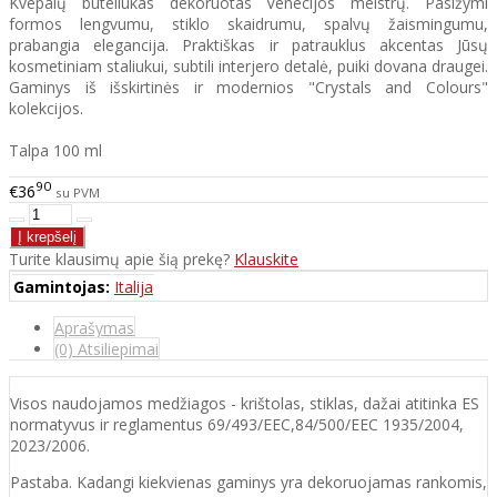
Kvepalų buteliukas dekoruotas Venecijos meistrų. Pasižymi
formos lengvumu, stiklo skaidrumu, spalvų žaismingumu,
prabangia elegancija. Praktiškas ir patrauklus akcentas Jūsų
kosmetiniam staliukui, subtili interjero detalė, puiki dovana draugei.
Gaminys iš išskirtinės ir modernios "Crystals and Colours"
kolekcijos.
Talpa 100 ml
90
€36
su PVM
Turite klausimų apie šią prekę?
Klauskite
Gamintojas:
Italija
Aprašymas
(0) Atsiliepimai
Visos naudojamos medžiagos - krištolas, stiklas, dažai atitinka ES
normatyvus ir reglamentus 69/493/EEC,84/500/EEC 1935/2004,
2023/2006.
Pastaba. Kadangi kiekvienas gaminys yra dekoruojamas rankomis,