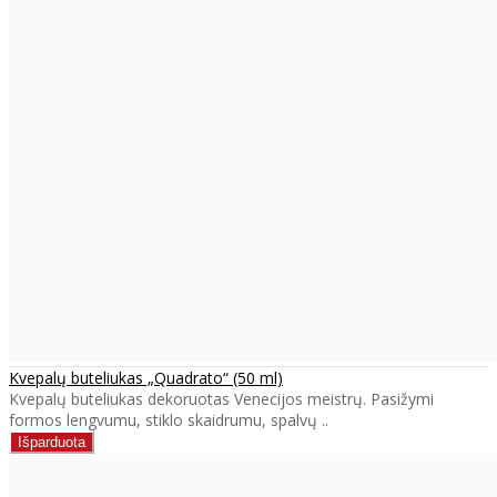
Kvepalų buteliukas „Quadrato“ (50 ml)
Kvepalų buteliukas dekoruotas Venecijos meistrų. Pasižymi
formos lengvumu, stiklo skaidrumu, spalvų ..