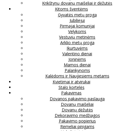
Krikštynų dovanų maišeliai ir dėžutės
Kitoms šventėms
Gyvatės metų proga
Jubiliejui
Pirmajai komunijai
Velykoms
Vestuvių metinėms
Arklio metų proga
Įkurtuvėms
Valentino dienai
Joninėms
Mamos dienai
Palankynoms
Kalėdoms ir Naujiesiems metams
Kvietimai ir atvirukai
Stalo kortelės
Pakavimas
Dovanos pakavimo paslauga
Dovanų maišeliai
Dovanų dėžutės
Dekoravimo medžiagos
Pakavimo popierius
Rėmeliai pinigams