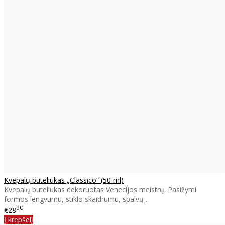
Kvepalų buteliukas „Classico“ (50 ml)
Kvepalų buteliukas dekoruotas Venecijos meistrų. Pasižymi
formos lengvumu, stiklo skaidrumu, spalvų ..
90
€28
Į krepšelį