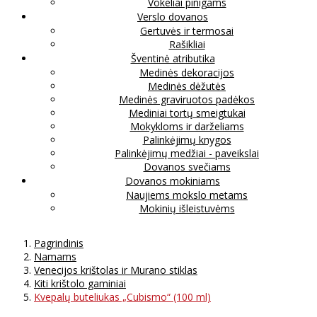
Vokeliai pinigams
Verslo dovanos
Gertuvės ir termosai
Rašikliai
Šventinė atributika
Medinės dekoracijos
Medinės dėžutės
Medinės graviruotos padėkos
Mediniai tortų smeigtukai
Mokykloms ir darželiams
Palinkėjimų knygos
Palinkėjimų medžiai - paveikslai
Dovanos svečiams
Dovanos mokiniams
Naujiems mokslo metams
Mokinių išleistuvėms
Pagrindinis
Namams
Venecijos krištolas ir Murano stiklas
Kiti krištolo gaminiai
Kvepalų buteliukas „Cubismo“ (100 ml)