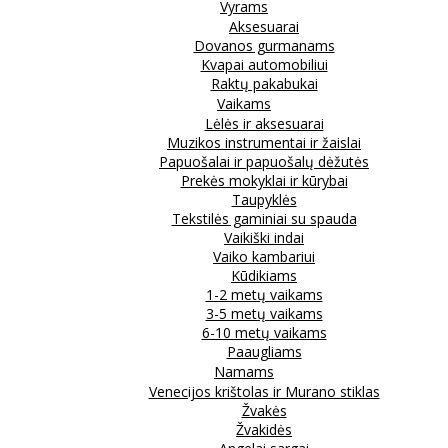
Vyrams
Aksesuarai
Dovanos gurmanams
Kvapai automobiliui
Raktų pakabukai
Vaikams
Lėlės ir aksesuarai
Muzikos instrumentai ir žaislai
Papuošalai ir papuošalų dėžutės
Prekės mokyklai ir kūrybai
Taupyklės
Tekstilės gaminiai su spauda
Vaikiški indai
Vaiko kambariui
Kūdikiams
1-2 metų vaikams
3-5 metų vaikams
6-10 metų vaikams
Paaugliams
Namams
Venecijos krištolas ir Murano stiklas
Žvakės
Žvakidės