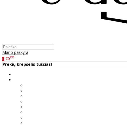
Mano paskyra
00
€0
0
Prekių krepšelis tuščias!