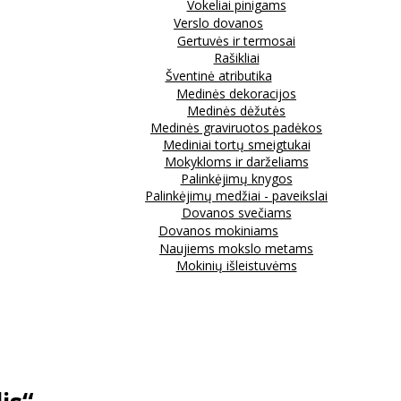
Vokeliai pinigams
Verslo dovanos
Gertuvės ir termosai
Rašikliai
Šventinė atributika
Medinės dekoracijos
Medinės dėžutės
Medinės graviruotos padėkos
Mediniai tortų smeigtukai
Mokykloms ir darželiams
Palinkėjimų knygos
Palinkėjimų medžiai - paveikslai
Dovanos svečiams
Dovanos mokiniams
Naujiems mokslo metams
Mokinių išleistuvėms