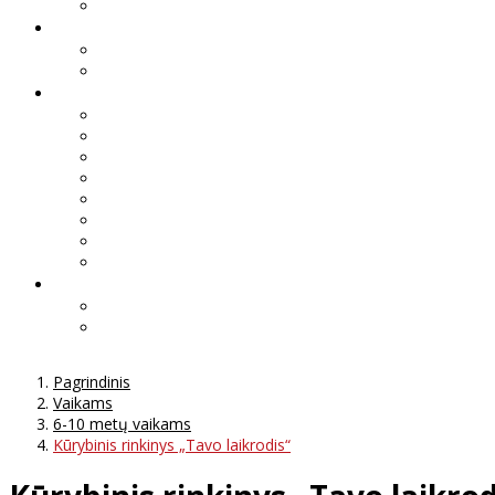
Pagrindinis
Vaikams
6-10 metų vaikams
Kūrybinis rinkinys „Tavo laikrodis“