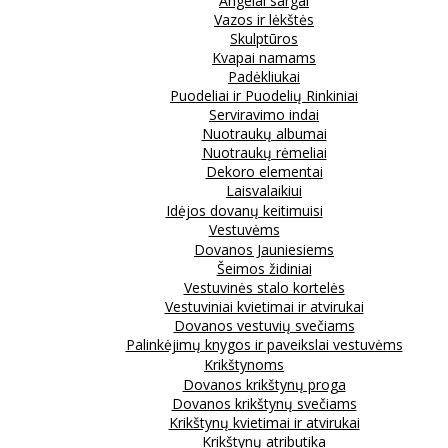
Angelai sargai
Vazos ir lėkštės
Skulptūros
Kvapai namams
Padėkliukai
Puodeliai ir Puodelių Rinkiniai
Serviravimo indai
Nuotraukų albumai
Nuotraukų rėmeliai
Dekoro elementai
Laisvalaikiui
Idėjos dovanų keitimuisi
Vestuvėms
Dovanos Jauniesiems
Šeimos židiniai
Vestuvinės stalo kortelės
Vestuviniai kvietimai ir atvirukai
Dovanos vestuvių svečiams
Palinkėjimų knygos ir paveikslai vestuvėms
Krikštynoms
Dovanos krikštynų proga
Dovanos krikštynų svečiams
Krikštynų kvietimai ir atvirukai
Krikštynų atributika