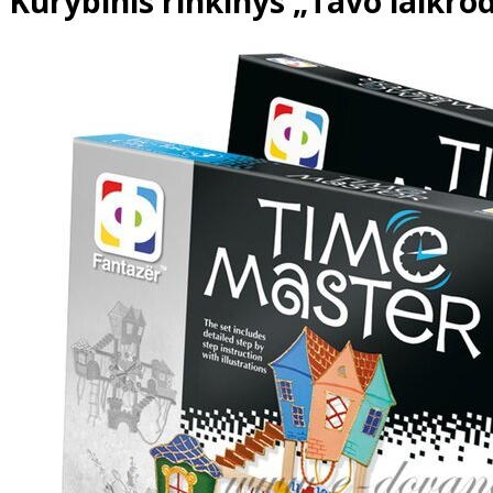
Kūrybinis rinkinys „Tavo laikrod