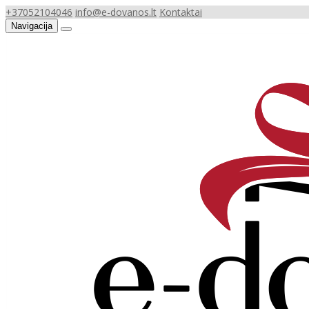
+37052104046
info@e-dovanos.lt
Kontaktai
Navigacija