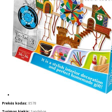
Prekės kodas:
8578
Turimas kiekis:
Sandėlyje