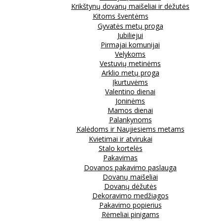
Krikštynų dovanų maišeliai ir dėžutės
Kitoms šventėms
Gyvatės metų proga
Jubiliejui
Pirmajai komunijai
Velykoms
Vestuvių metinėms
Arklio metų proga
Įkurtuvėms
Valentino dienai
Joninėms
Mamos dienai
Palankynoms
Kalėdoms ir Naujiesiems metams
Kvietimai ir atvirukai
Stalo kortelės
Pakavimas
Dovanos pakavimo paslauga
Dovanų maišeliai
Dovanų dėžutės
Dekoravimo medžiagos
Pakavimo popierius
Rėmeliai pinigams