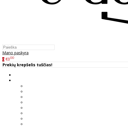
Mano paskyra
00
€0
0
Prekių krepšelis tuščias!