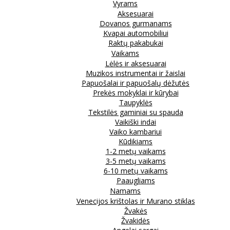
Vyrams
Aksesuarai
Dovanos gurmanams
Kvapai automobiliui
Raktų pakabukai
Vaikams
Lėlės ir aksesuarai
Muzikos instrumentai ir žaislai
Papuošalai ir papuošalų dėžutės
Prekės mokyklai ir kūrybai
Taupyklės
Tekstilės gaminiai su spauda
Vaikiški indai
Vaiko kambariui
Kūdikiams
1-2 metų vaikams
3-5 metų vaikams
6-10 metų vaikams
Paaugliams
Namams
Venecijos krištolas ir Murano stiklas
Žvakės
Žvakidės