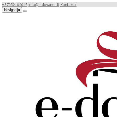
+37052104046
info@e-dovanos.lt
Kontaktai
Navigacija