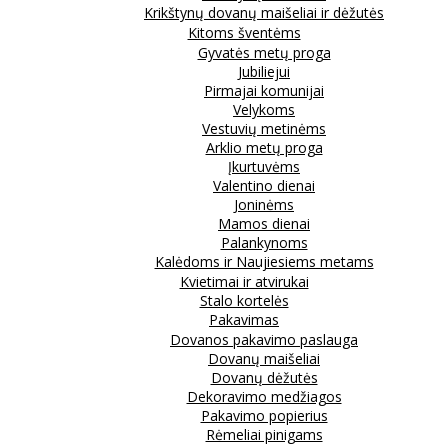
Krikštynų dovanų maišeliai ir dėžutės
Kitoms šventėms
Gyvatės metų proga
Jubiliejui
Pirmajai komunijai
Velykoms
Vestuvių metinėms
Arklio metų proga
Įkurtuvėms
Valentino dienai
Joninėms
Mamos dienai
Palankynoms
Kalėdoms ir Naujiesiems metams
Kvietimai ir atvirukai
Stalo kortelės
Pakavimas
Dovanos pakavimo paslauga
Dovanų maišeliai
Dovanų dėžutės
Dekoravimo medžiagos
Pakavimo popierius
Rėmeliai pinigams