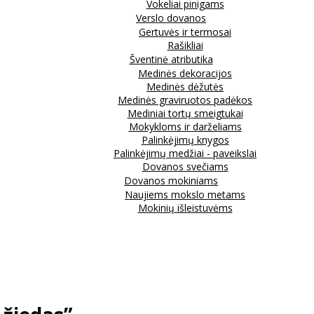
Vokeliai pinigams
Verslo dovanos
Gertuvės ir termosai
Rašikliai
Šventinė atributika
Medinės dekoracijos
Medinės dėžutės
Medinės graviruotos padėkos
Mediniai tortų smeigtukai
Mokykloms ir darželiams
Palinkėjimų knygos
Palinkėjimų medžiai - paveikslai
Dovanos svečiams
Dovanos mokiniams
Naujiems mokslo metams
Mokinių išleistuvėms