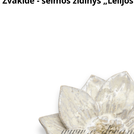
Žvakidė - šeimos židinys „Lelijos