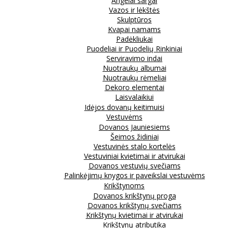
Angelai sargai
Vazos ir lėkštės
Skulptūros
Kvapai namams
Padėkliukai
Puodeliai ir Puodelių Rinkiniai
Serviravimo indai
Nuotraukų albumai
Nuotraukų rėmeliai
Dekoro elementai
Laisvalaikiui
Idėjos dovanų keitimuisi
Vestuvėms
Dovanos Jauniesiems
Šeimos židiniai
Vestuvinės stalo kortelės
Vestuviniai kvietimai ir atvirukai
Dovanos vestuvių svečiams
Palinkėjimų knygos ir paveikslai vestuvėms
Krikštynoms
Dovanos krikštynų proga
Dovanos krikštynų svečiams
Krikštynų kvietimai ir atvirukai
Krikštynų atributika