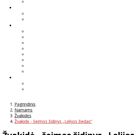
Pagrindinis
Namams
Žvakidės
Žvakidė - šeimos židinys „Lelijos žiedas”