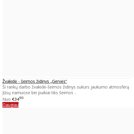
Žvakidė - šeimos židinys „Gervės“
Ši rankų darbo žvakidė-šeimos židinys sukurs jaukumo atmosferą
Jūsų namuose bei puikiai tiks šeimos ..
90
Nuo
€34
Daugiau