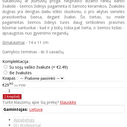
sukaktuvių ar įkurtuvių proga. Neįprasto dizaino rankų darbo
žvakidė - šeimos židinys pagaminta iš šamoto keramikos. Žvakidės
dugnas yra dengtas dailiu stiklo sluoksniu, o pro akytas sieneles
prasiskverbia šviesa, degant žvakei. Šis tvirtas, su meile
pagamintas šeimos židinys turės daug simbolinės prasmės
būsimai santuokai - kad ir ji būtų tokia pat tvirta, o šeimos lizdas -
apsaugotas nuo gyvenimo negandų.
Išmatavimai
- 14 x 11 cm
Gamybos terminas - iki 3 savaičių.
Komplektacija :
Su sojų vaško žvakute (+ €2.49)
Be žvakutės
Kvapas :
90
€29
su PVM
Turite klausimų apie šią prekę?
Klauskite
Gamintojas:
Lietuva
Aprašymas
(0) Atsiliepimai