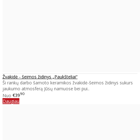
Žvakidė - šeimos židinys „Paukšteliai“
Ši rankų darbo šamoto keramikos žvakidė-šeimos židinys sukurs
jaukumo atmosferą Jūsų namuose bei pui..
90
Nuo
€39
Daugiau