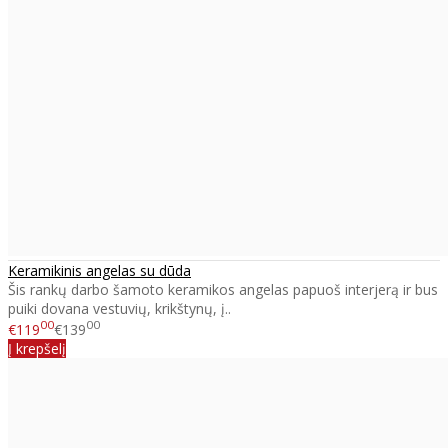
Keramikinis angelas su dūda
Šis rankų darbo šamoto keramikos angelas papuoš interjerą ir bus
puiki dovana vestuvių, krikštynų, į..
00
00
€119
€139
Į krepšelį