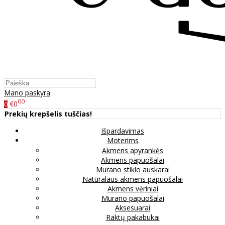
Mano paskyra
00
€0
0
Prekių krepšelis tuščias!
Išpardavimas
Moterims
Akmens apyrankės
Akmens papuošalai
Murano stiklo auskarai
Natūralaus akmens papuošalai
Akmens vėriniai
Murano papuošalai
Aksesuarai
Raktų pakabukai