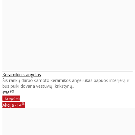
Keramikinis angelas
Šis rankų darbo šamoto keramikos angeliukas papuoš interjerą ir
bus puiki dovana vestuvių, krikštynų..
90
€36
Į krepšelį
%
Akcija
-14