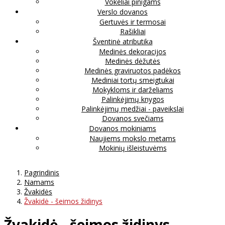
Vokeliai pinigams
Verslo dovanos
Gertuvės ir termosai
Rašikliai
Šventinė atributika
Medinės dekoracijos
Medinės dėžutės
Medinės graviruotos padėkos
Mediniai tortų smeigtukai
Mokykloms ir darželiams
Palinkėjimų knygos
Palinkėjimų medžiai - paveikslai
Dovanos svečiams
Dovanos mokiniams
Naujiems mokslo metams
Mokinių išleistuvėms
Pagrindinis
Namams
Žvakidės
Žvakidė - šeimos židinys
Žvakidė - šeimos židinys