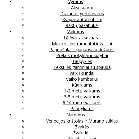
Vyrams
Aksesuarai
Dovanos gurmanams
Kvapai automobiliui
Raktų pakabukai
Vaikams
Lėlės ir aksesuarai
Muzikos instrumentai ir žaislai
Papuošalai ir papuošalų dėžutės
Prekės mokyklai ir kūrybai
Taupyklės
Tekstilės gaminiai su spauda
Vaikiški indai
Vaiko kambariui
Kūdikiams
1-2 metų vaikams
3-5 metų vaikams
6-10 metų vaikams
Paaugliams
Namams
Venecijos krištolas ir Murano stiklas
Žvakės
Žvakidės
Angelai sargai