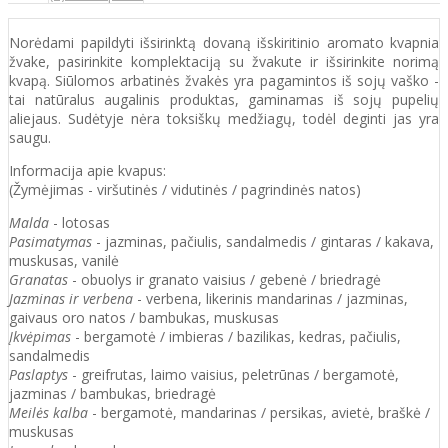
Norėdami papildyti išsirinktą dovaną išskiritinio aromato kvapnia
žvake, pasirinkite komplektaciją su žvakute ir išsirinkite norimą
kvapą. Siūlomos arbatinės žvakės yra pagamintos iš sojų vaško -
tai natūralus augalinis produktas, gaminamas iš sojų pupelių
aliejaus. Sudėtyje nėra toksiškų medžiagų, todėl deginti jas yra
saugu.
Informacija apie kvapus:
(Žymėjimas - viršutinės / vidutinės / pagrindinės natos)
Malda
- lotosas
Pasimatymas
- jazminas, pačiulis, sandalmedis / gintaras / kakava,
muskusas, vanilė
Granatas
- obuolys ir granato vaisius / gebenė / briedragė
Jazminas ir verbena
- verbena, likerinis mandarinas / jazminas,
gaivaus oro natos / bambukas, muskusas
Įkvėpimas
- bergamotė / imbieras / bazilikas, kedras, pačiulis,
sandalmedis
Paslaptys
- greifrutas, laimo vaisius, peletrūnas / bergamotė,
jazminas / bambukas, briedragė
Meilės kalba
- bergamotė, mandarinas / persikas, avietė, braškė /
muskusas