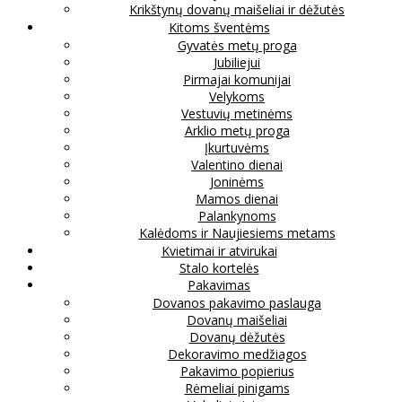
Krikštynų dovanų maišeliai ir dėžutės
Kitoms šventėms
Gyvatės metų proga
Jubiliejui
Pirmajai komunijai
Velykoms
Vestuvių metinėms
Arklio metų proga
Įkurtuvėms
Valentino dienai
Joninėms
Mamos dienai
Palankynoms
Kalėdoms ir Naujiesiems metams
Kvietimai ir atvirukai
Stalo kortelės
Pakavimas
Dovanos pakavimo paslauga
Dovanų maišeliai
Dovanų dėžutės
Dekoravimo medžiagos
Pakavimo popierius
Rėmeliai pinigams