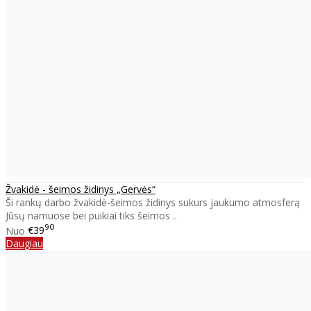
Žvakidė - šeimos židinys „Gervės“
Ši rankų darbo žvakidė-šeimos židinys sukurs jaukumo atmosferą
Jūsų namuose bei puikiai tiks šeimos ..
90
Nuo
€39
Daugiau