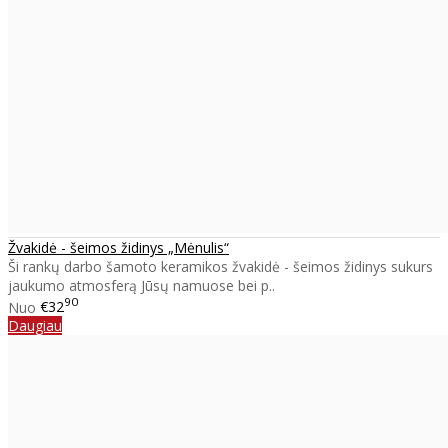
Žvakidė - šeimos židinys „Mėnulis“
Ši rankų darbo šamoto keramikos žvakidė - šeimos židinys sukurs
jaukumo atmosferą Jūsų namuose bei p..
90
Nuo
€32
Daugiau