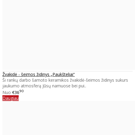
Žvakidė - šeimos židinys „Paukšteliai“
Ši rankų darbo šamoto keramikos žvakidė-šeimos židinys sukurs
jaukumo atmosferą Jūsų namuose bei pui..
90
Nuo
€36
Daugiau