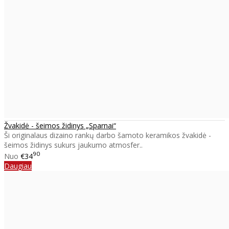
Žvakidė - šeimos židinys „Sparnai“
Ši originalaus dizaino rankų darbo šamoto keramikos žvakidė -
šeimos židinys sukurs jaukumo atmosfer..
90
Nuo
€34
Daugiau