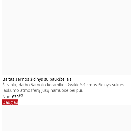
Baltas šeimos židinys su paukšteliais
Ši rankų darbo šamoto keramikos žvakidė-šeimos židinys sukurs
jaukumo atmosferą Jūsų namuose bei pui..
90
Nuo
€39
Daugiau