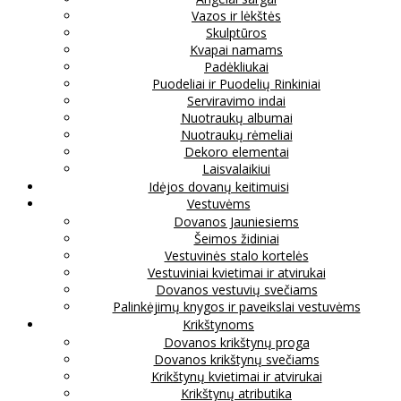
Vazos ir lėkštės
Skulptūros
Kvapai namams
Padėkliukai
Puodeliai ir Puodelių Rinkiniai
Serviravimo indai
Nuotraukų albumai
Nuotraukų rėmeliai
Dekoro elementai
Laisvalaikiui
Idėjos dovanų keitimuisi
Vestuvėms
Dovanos Jauniesiems
Šeimos židiniai
Vestuvinės stalo kortelės
Vestuviniai kvietimai ir atvirukai
Dovanos vestuvių svečiams
Palinkėjimų knygos ir paveikslai vestuvėms
Krikštynoms
Dovanos krikštynų proga
Dovanos krikštynų svečiams
Krikštynų kvietimai ir atvirukai
Krikštynų atributika