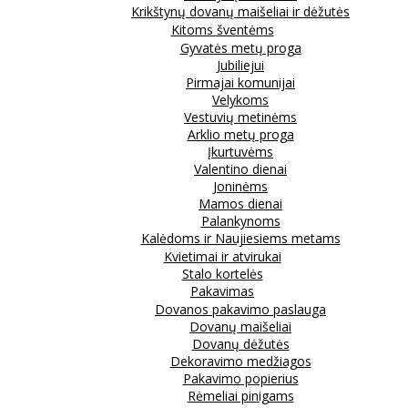
Krikštynų dovanų maišeliai ir dėžutės
Kitoms šventėms
Gyvatės metų proga
Jubiliejui
Pirmajai komunijai
Velykoms
Vestuvių metinėms
Arklio metų proga
Įkurtuvėms
Valentino dienai
Joninėms
Mamos dienai
Palankynoms
Kalėdoms ir Naujiesiems metams
Kvietimai ir atvirukai
Stalo kortelės
Pakavimas
Dovanos pakavimo paslauga
Dovanų maišeliai
Dovanų dėžutės
Dekoravimo medžiagos
Pakavimo popierius
Rėmeliai pinigams