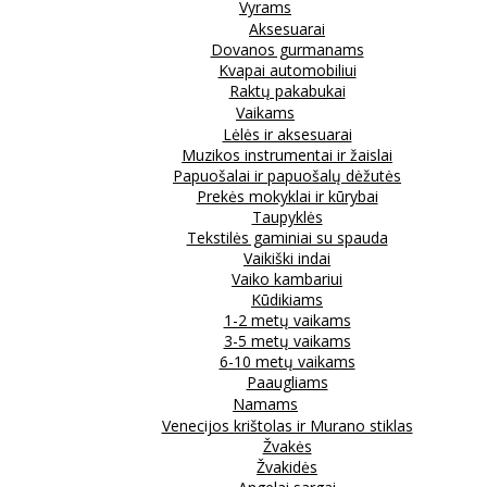
Vyrams
Aksesuarai
Dovanos gurmanams
Kvapai automobiliui
Raktų pakabukai
Vaikams
Lėlės ir aksesuarai
Muzikos instrumentai ir žaislai
Papuošalai ir papuošalų dėžutės
Prekės mokyklai ir kūrybai
Taupyklės
Tekstilės gaminiai su spauda
Vaikiški indai
Vaiko kambariui
Kūdikiams
1-2 metų vaikams
3-5 metų vaikams
6-10 metų vaikams
Paaugliams
Namams
Venecijos krištolas ir Murano stiklas
Žvakės
Žvakidės