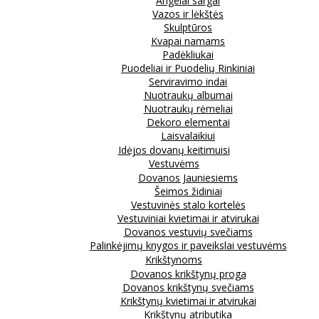
Angelai sargai
Vazos ir lėkštės
Skulptūros
Kvapai namams
Padėkliukai
Puodeliai ir Puodelių Rinkiniai
Serviravimo indai
Nuotraukų albumai
Nuotraukų rėmeliai
Dekoro elementai
Laisvalaikiui
Idėjos dovanų keitimuisi
Vestuvėms
Dovanos Jauniesiems
Šeimos židiniai
Vestuvinės stalo kortelės
Vestuviniai kvietimai ir atvirukai
Dovanos vestuvių svečiams
Palinkėjimų knygos ir paveikslai vestuvėms
Krikštynoms
Dovanos krikštynų proga
Dovanos krikštynų svečiams
Krikštynų kvietimai ir atvirukai
Krikštynų atributika