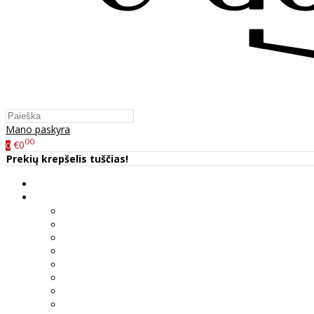
Mano paskyra
00
€0
0
Prekių krepšelis tuščias!