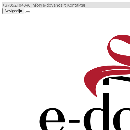
+37052104046
info@e-dovanos.lt
Kontaktai
Navigacija