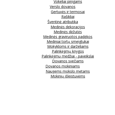
Vokeliai pinigams
Verslo dovanos
Gertuvės ir termosai
Rašikliai
Šventinė atributika
Medinės dekoracijos
Medinės dėžutės
Medinės graviruotos padėkos
Mediniai tortų smeigtukai
Mokykloms ir darželiams
Palinkėjimų knygos
Palinkėjimų medžiai - paveikslai
Dovanos svečiams
Dovanos mokiniams
Naujiems mokslo metams
Mokinių išleistuvėms