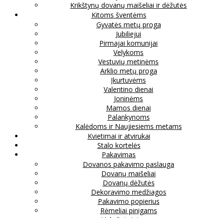
Krikštynų dovanų maišeliai ir dėžutės
Kitoms šventėms
Gyvatės metų proga
Jubiliejui
Pirmajai komunijai
Velykoms
Vestuvių metinėms
Arklio metų proga
Įkurtuvėms
Valentino dienai
Joninėms
Mamos dienai
Palankynoms
Kalėdoms ir Naujiesiems metams
Kvietimai ir atvirukai
Stalo kortelės
Pakavimas
Dovanos pakavimo paslauga
Dovanų maišeliai
Dovanų dėžutės
Dekoravimo medžiagos
Pakavimo popierius
Rėmeliai pinigams