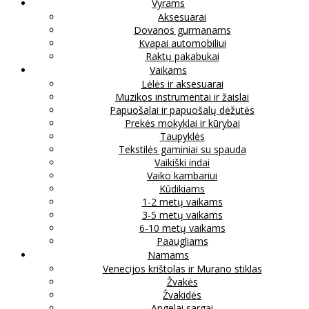
Vyrams
Aksesuarai
Dovanos gurmanams
Kvapai automobiliui
Raktų pakabukai
Vaikams
Lėlės ir aksesuarai
Muzikos instrumentai ir žaislai
Papuošalai ir papuošalų dėžutės
Prekės mokyklai ir kūrybai
Taupyklės
Tekstilės gaminiai su spauda
Vaikiški indai
Vaiko kambariui
Kūdikiams
1-2 metų vaikams
3-5 metų vaikams
6-10 metų vaikams
Paaugliams
Namams
Venecijos krištolas ir Murano stiklas
Žvakės
Žvakidės
Angelai sargai