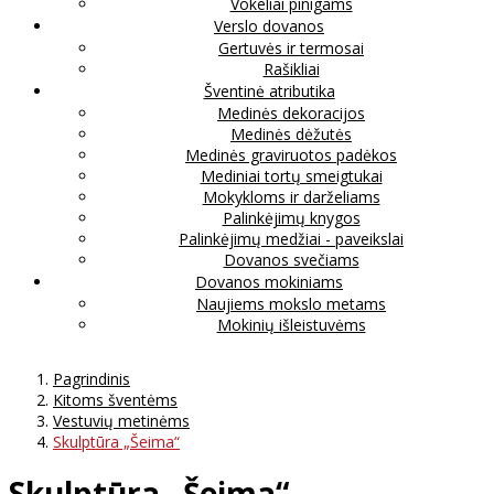
Vokeliai pinigams
Verslo dovanos
Gertuvės ir termosai
Rašikliai
Šventinė atributika
Medinės dekoracijos
Medinės dėžutės
Medinės graviruotos padėkos
Mediniai tortų smeigtukai
Mokykloms ir darželiams
Palinkėjimų knygos
Palinkėjimų medžiai - paveikslai
Dovanos svečiams
Dovanos mokiniams
Naujiems mokslo metams
Mokinių išleistuvėms
Pagrindinis
Kitoms šventėms
Vestuvių metinėms
Skulptūra „Šeima“
Skulptūra „Šeima“