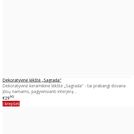
Dekoratyvinė lėkštė „Sagrada"
Dekoratyvinė keramikinė lėkštė „Sagrada" - tai prabangi dovana
Jūsų namams, pagyvinsianti interjerą ..
90
€29
Į krepšelį