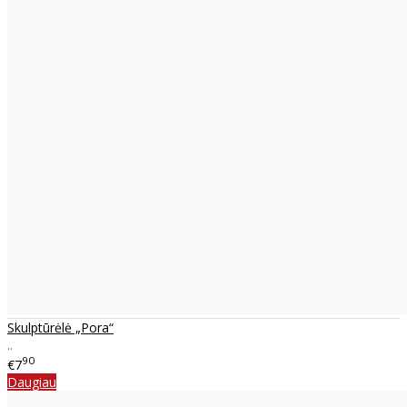
Skulptūrėlė „Pora“
..
90
€7
Daugiau