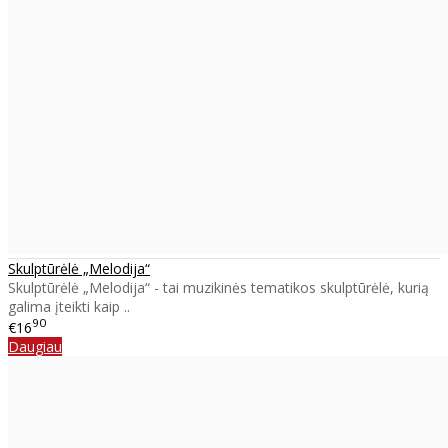
Skulptūrėlė „Melodija“
Skulptūrėlė „Melodija“ - tai muzikinės tematikos skulptūrėlė, kurią
galima įteikti kaip ..
90
€16
Daugiau