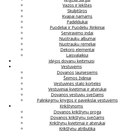
Vazos ir lėkštės
Skulptūros
Kvapai namams
Padėkliukai
Puodeliai ir Puodelių Rinkiniai
Serviravimo indai
Nuotraukų albumai
Nuotraukų rėmeliai
Dekoro elementai
Laisvalaikiui
Idėjos dovanų keitimuisi
Vestuvėms
Dovanos Jauniesiems
Šeimos židiniai
Vestuvinės stalo kortelės
Vestuviniai kvietimai ir atvirukai
Dovanos vestuvių svečiams
Palinkėjimų knygos ir paveikslai vestuvėms
Krikštynoms
Dovanos krikštynų proga
Dovanos krikštynų svečiams
Krikštynų kvietimai ir atvirukai
Krikštynų atributika