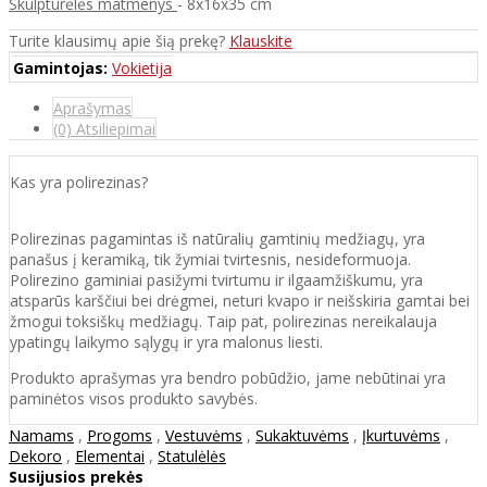
Skulptūrėlės matmenys
- 8x16x35 cm
Turite klausimų apie šią prekę?
Klauskite
Gamintojas:
Vokietija
Aprašymas
(0) Atsiliepimai
Kas yra polirezinas?
Polirezinas pagamintas iš natūralių gamtinių medžiagų, yra
panašus į keramiką, tik žymiai tvirtesnis, nesideformuoja.
Polirezino gaminiai pasižymi tvirtumu ir ilgaamžiškumu, yra
atsparūs karščiui bei drėgmei, neturi kvapo ir neišskiria gamtai bei
žmogui toksiškų medžiagų. Taip pat, polirezinas nereikalauja
ypatingų laikymo sąlygų ir yra malonus liesti.
Produkto aprašymas yra bendro pobūdžio, jame nebūtinai yra
paminėtos visos produkto savybės.
Namams
,
Progoms
,
Vestuvėms
,
Sukaktuvėms
,
Įkurtuvėms
,
Dekoro
,
Elementai
,
Statulėlės
Susijusios prekės