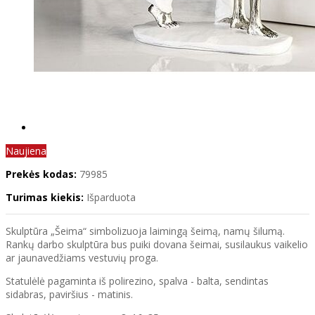
Naujiena
Prekės kodas:
79985
Turimas kiekis:
Išparduota
Skulptūra „Šeima“ simbolizuoja laimingą šeimą, namų šilumą.
Rankų darbo skulptūra bus puiki dovana šeimai, susilaukus vaikelio
ar jaunavedžiams vestuvių proga.
Statulėlė pagaminta iš polirezino, spalva - balta, sendintas
sidabras, paviršius - matinis.