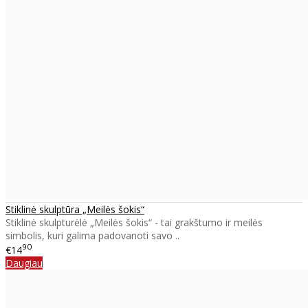
Stiklinė skulptūra „Meilės šokis“
Stiklinė skulpturėlė „Meilės šokis“ - tai grakštumo ir meilės
simbolis, kuri galima padovanoti savo ..
90
€14
Daugiau