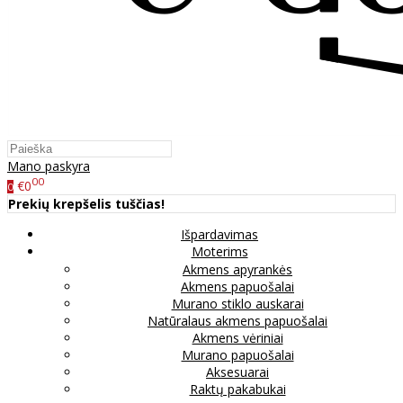
Mano paskyra
00
€0
0
Prekių krepšelis tuščias!
Išpardavimas
Moterims
Akmens apyrankės
Akmens papuošalai
Murano stiklo auskarai
Natūralaus akmens papuošalai
Akmens vėriniai
Murano papuošalai
Aksesuarai
Raktų pakabukai