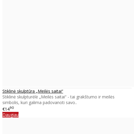
Stiklinė skulptūra „Meilės saitai“
Stiklinė skulpturėlė „Meilės saitai“ - tai grakštumo ir meilės
simbolis, kuri galima padovanoti savo..
90
€14
Daugiau