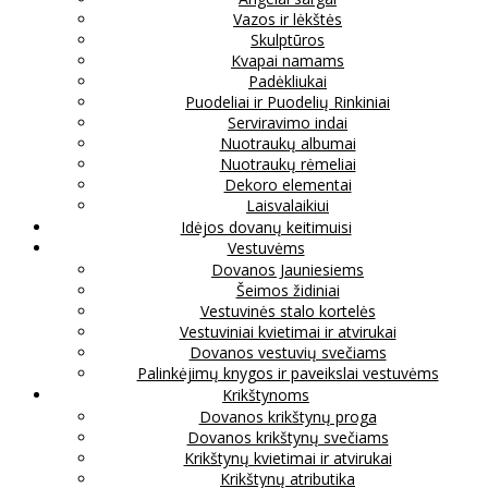
Vazos ir lėkštės
Skulptūros
Kvapai namams
Padėkliukai
Puodeliai ir Puodelių Rinkiniai
Serviravimo indai
Nuotraukų albumai
Nuotraukų rėmeliai
Dekoro elementai
Laisvalaikiui
Idėjos dovanų keitimuisi
Vestuvėms
Dovanos Jauniesiems
Šeimos židiniai
Vestuvinės stalo kortelės
Vestuviniai kvietimai ir atvirukai
Dovanos vestuvių svečiams
Palinkėjimų knygos ir paveikslai vestuvėms
Krikštynoms
Dovanos krikštynų proga
Dovanos krikštynų svečiams
Krikštynų kvietimai ir atvirukai
Krikštynų atributika