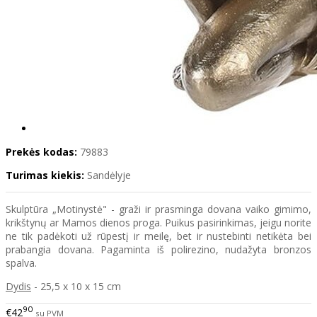
Prekės kodas:
79883
Turimas kiekis:
Sandėlyje
Skulptūra „Motinystė" - graži ir prasminga dovana vaiko gimimo,
krikštynų ar Mamos dienos proga. Puikus pasirinkimas, jeigu norite
ne tik padėkoti už rūpestį ir meilę, bet ir nustebinti netikėta bei
prabangia dovana. Pagaminta iš polirezino, nudažyta bronzos
spalva.
Dydis
- 25,5 x 10 x 15 cm
90
€42
su PVM