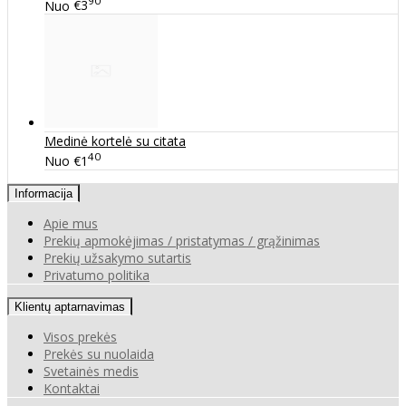
90
Nuo
€3
Medinė kortelė su citata
40
Nuo
€1
Informacija
Apie mus
Prekių apmokėjimas / pristatymas / grąžinimas
Prekių užsakymo sutartis
Privatumo politika
Klientų aptarnavimas
Visos prekės
Prekės su nuolaida
Svetainės medis
Kontaktai