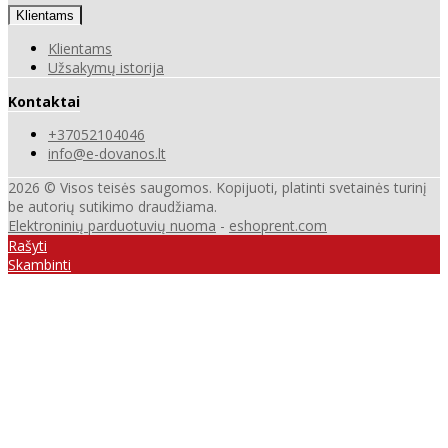
Klientams
Klientams
Užsakymų istorija
Kontaktai
+37052104046
info@e-dovanos.lt
2026 © Visos teisės saugomos. Kopijuoti, platinti svetainės turinį
be autorių sutikimo draudžiama.
Elektroninių parduotuvių nuoma
-
eshoprent.com
Rašyti
Skambinti