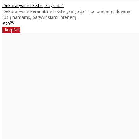
Dekoratyvinė lėkštė „Sagrada"
Dekoratyvinė keramikinė lėkštė „Sagrada" - tai prabangi dovana
Jūsų namams, pagyvinsianti interjerą ..
90
€29
Į krepšelį