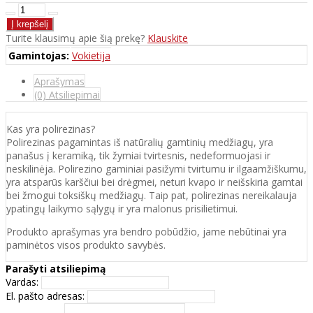
Turite klausimų apie šią prekę?
Klauskite
Gamintojas:
Vokietija
Aprašymas
(0) Atsiliepimai
Kas yra polirezinas?
Polirezinas pagamintas iš natūralių gamtinių medžiagų, yra
panašus į keramiką, tik žymiai tvirtesnis, nedeformuojasi ir
neskilinėja. Polirezino gaminiai pasižymi tvirtumu ir ilgaamžiškumu,
yra atsparūs karščiui bei drėgmei, neturi kvapo ir neišskiria gamtai
bei žmogui toksiškų medžiagų. Taip pat, polirezinas nereikalauja
ypatingų laikymo sąlygų ir yra malonus prisilietimui.
Produkto aprašymas yra bendro pobūdžio, jame nebūtinai yra
paminėtos visos produkto savybės.
Parašyti atsiliepimą
Vardas:
El. pašto adresas: