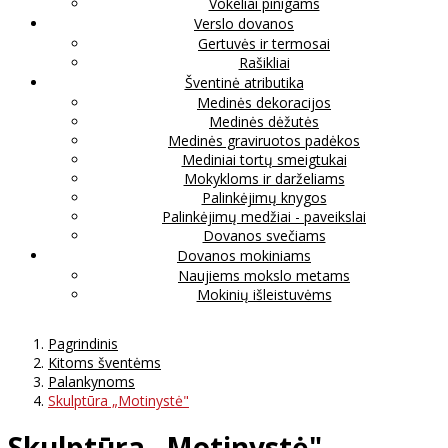
Vokeliai pinigams
Verslo dovanos
Gertuvės ir termosai
Rašikliai
Šventinė atributika
Medinės dekoracijos
Medinės dėžutės
Medinės graviruotos padėkos
Mediniai tortų smeigtukai
Mokykloms ir darželiams
Palinkėjimų knygos
Palinkėjimų medžiai - paveikslai
Dovanos svečiams
Dovanos mokiniams
Naujiems mokslo metams
Mokinių išleistuvėms
Pagrindinis
Kitoms šventėms
Palankynoms
Skulptūra „Motinystė"
Skulptūra „Motinystė"