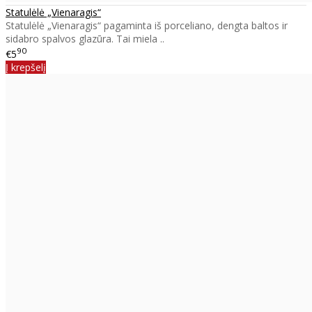
Statulėlė „Vienaragis“
Statulėlė „Vienaragis“ pagaminta iš porceliano, dengta baltos ir
sidabro spalvos glazūra. Tai miela ..
90
€5
Į krepšelį