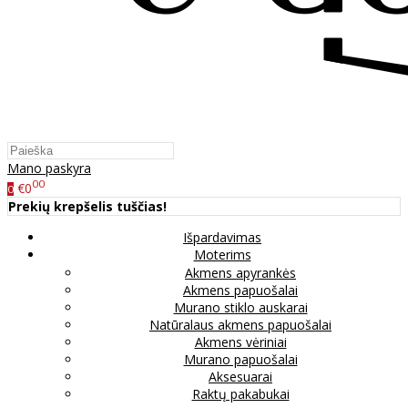
Mano paskyra
00
€0
0
Prekių krepšelis tuščias!
Išpardavimas
Moterims
Akmens apyrankės
Akmens papuošalai
Murano stiklo auskarai
Natūralaus akmens papuošalai
Akmens vėriniai
Murano papuošalai
Aksesuarai
Raktų pakabukai