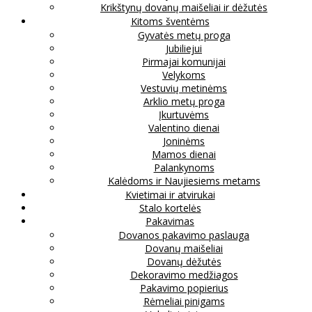
Krikštynų dovanų maišeliai ir dėžutės
Kitoms šventėms
Gyvatės metų proga
Jubiliejui
Pirmajai komunijai
Velykoms
Vestuvių metinėms
Arklio metų proga
Įkurtuvėms
Valentino dienai
Joninėms
Mamos dienai
Palankynoms
Kalėdoms ir Naujiesiems metams
Kvietimai ir atvirukai
Stalo kortelės
Pakavimas
Dovanos pakavimo paslauga
Dovanų maišeliai
Dovanų dėžutės
Dekoravimo medžiagos
Pakavimo popierius
Rėmeliai pinigams