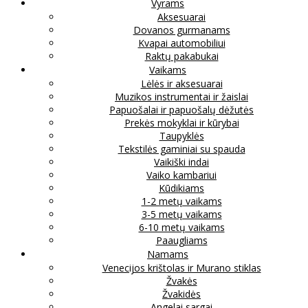
Vyrams
Aksesuarai
Dovanos gurmanams
Kvapai automobiliui
Raktų pakabukai
Vaikams
Lėlės ir aksesuarai
Muzikos instrumentai ir žaislai
Papuošalai ir papuošalų dėžutės
Prekės mokyklai ir kūrybai
Taupyklės
Tekstilės gaminiai su spauda
Vaikiški indai
Vaiko kambariui
Kūdikiams
1-2 metų vaikams
3-5 metų vaikams
6-10 metų vaikams
Paaugliams
Namams
Venecijos krištolas ir Murano stiklas
Žvakės
Žvakidės
Angelai sargai