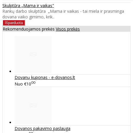
Skulptūra „Mama ir vaikas"
Rankų darbo skulptūra „Mama ir vaikas - tai miela ir prasminga
dovana vaiko gimimo, krik..
Rekomenduojamos prekės
Visos prekės
Dovanų kuponas - e-dovanos.lt
00
Nuo
€10
Dovanos pakavimo paslauga