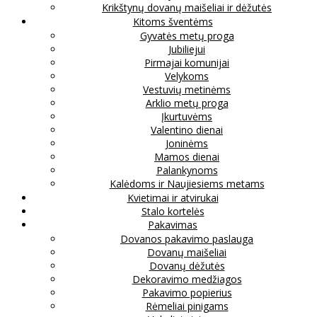
Krikštynų dovanų maišeliai ir dėžutės
Kitoms šventėms
Gyvatės metų proga
Jubiliejui
Pirmajai komunijai
Velykoms
Vestuvių metinėms
Arklio metų proga
Įkurtuvėms
Valentino dienai
Joninėms
Mamos dienai
Palankynoms
Kalėdoms ir Naujiesiems metams
Kvietimai ir atvirukai
Stalo kortelės
Pakavimas
Dovanos pakavimo paslauga
Dovanų maišeliai
Dovanų dėžutės
Dekoravimo medžiagos
Pakavimo popierius
Rėmeliai pinigams