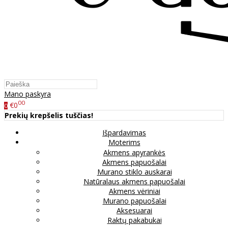
Mano paskyra
00
€0
0
Prekių krepšelis tuščias!
Išpardavimas
Moterims
Akmens apyrankės
Akmens papuošalai
Murano stiklo auskarai
Natūralaus akmens papuošalai
Akmens vėriniai
Murano papuošalai
Aksesuarai
Raktų pakabukai