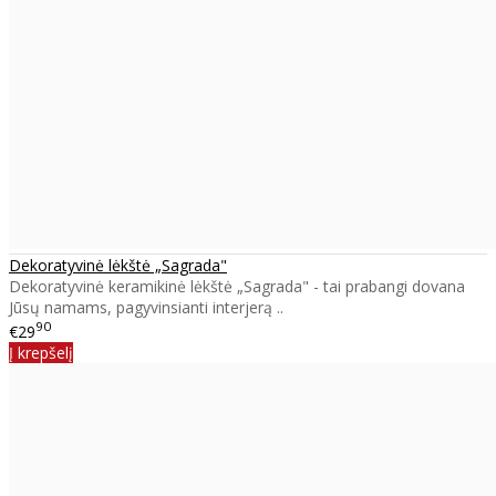
Dekoratyvinė lėkštė „Sagrada"
Dekoratyvinė keramikinė lėkštė „Sagrada" - tai prabangi dovana
Jūsų namams, pagyvinsianti interjerą ..
90
€29
Į krepšelį