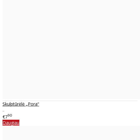
Skulptūrėlė „Pora“
..
90
€7
Daugiau