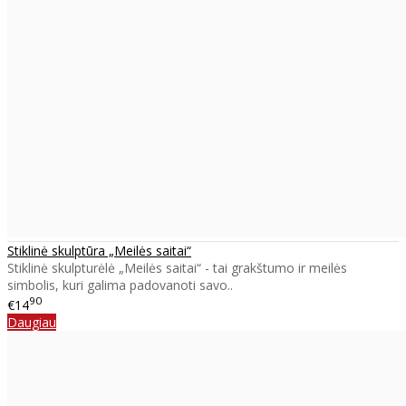
Stiklinė skulptūra „Meilės saitai“
Stiklinė skulpturėlė „Meilės saitai“ - tai grakštumo ir meilės
simbolis, kuri galima padovanoti savo..
90
€14
Daugiau