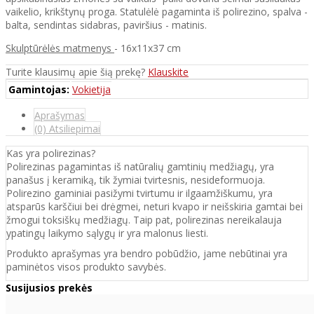
vaikelio, krikštynų proga. Statulėlė pagaminta iš polirezino, spalva -
balta, sendintas sidabras, paviršius - matinis.
Skulptūrėlės matmenys
- 16x11x37 cm
Turite klausimų apie šią prekę?
Klauskite
Gamintojas:
Vokietija
Aprašymas
(0) Atsiliepimai
Kas yra polirezinas?
Polirezinas pagamintas iš natūralių gamtinių medžiagų, yra
panašus į keramiką, tik žymiai tvirtesnis, nesideformuoja.
Polirezino gaminiai pasižymi tvirtumu ir ilgaamžiškumu, yra
atsparūs karščiui bei drėgmei, neturi kvapo ir neišskiria gamtai bei
žmogui toksiškų medžiagų. Taip pat, polirezinas nereikalauja
ypatingų laikymo sąlygų ir yra malonus liesti.
Produkto aprašymas yra bendro pobūdžio, jame nebūtinai yra
paminėtos visos produkto savybės.
Susijusios prekės