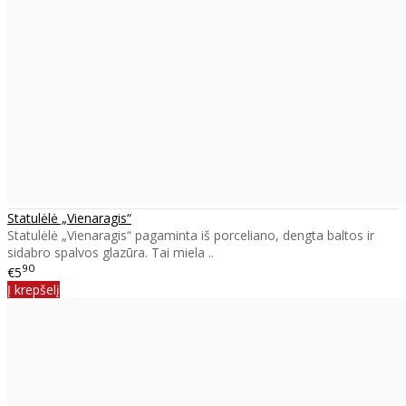
Statulėlė „Vienaragis“
Statulėlė „Vienaragis“ pagaminta iš porceliano, dengta baltos ir
sidabro spalvos glazūra. Tai miela ..
90
€5
Į krepšelį