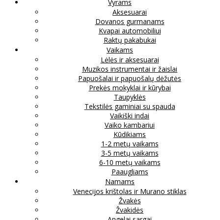
Vyrams
Aksesuarai
Dovanos gurmanams
Kvapai automobiliui
Raktų pakabukai
Vaikams
Lėlės ir aksesuarai
Muzikos instrumentai ir žaislai
Papuošalai ir papuošalų dėžutės
Prekės mokyklai ir kūrybai
Taupyklės
Tekstilės gaminiai su spauda
Vaikiški indai
Vaiko kambariui
Kūdikiams
1-2 metų vaikams
3-5 metų vaikams
6-10 metų vaikams
Paaugliams
Namams
Venecijos krištolas ir Murano stiklas
Žvakės
Žvakidės
Angelai sargai