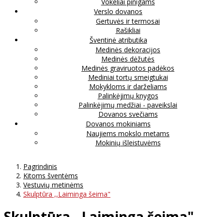
Vokeliai pinigams
Verslo dovanos
Gertuvės ir termosai
Rašikliai
Šventinė atributika
Medinės dekoracijos
Medinės dėžutės
Medinės graviruotos padėkos
Mediniai tortų smeigtukai
Mokykloms ir darželiams
Palinkėjimų knygos
Palinkėjimų medžiai - paveikslai
Dovanos svečiams
Dovanos mokiniams
Naujiems mokslo metams
Mokinių išleistuvėms
Pagrindinis
Kitoms šventėms
Vestuvių metinėms
Skulptūra ,,Laiminga šeima"
Skulptūra ,,Laiminga šeima"