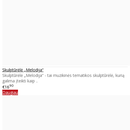
Skulptūrėlė „Melodija“
Skulptūrėlė „Melodija“ - tai muzikinės tematikos skulptūrėlė, kurią
galima įteikti kaip ..
90
€16
Daugiau