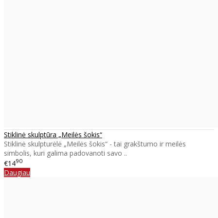
Stiklinė skulptūra „Meilės šokis“
Stiklinė skulpturėlė „Meilės šokis“ - tai grakštumo ir meilės
simbolis, kuri galima padovanoti savo ..
90
€14
Daugiau