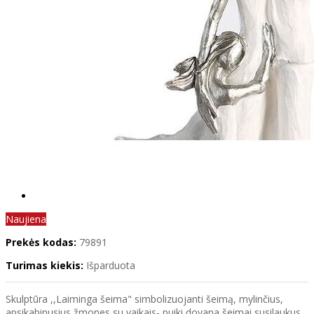
Naujiena
Prekės kodas:
79891
Turimas kiekis:
Išparduota
Skulptūra ,,Laiminga šeima" simbolizuojanti šeimą, mylinčius,
apsikabinusius žmones su vaikais- puiki dovana šeimai susilaukus